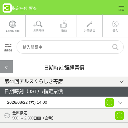
指定座位 票券
Language
進階搜尋
推薦
註冊會員
登入
篩選條件
日期時刻/選擇票價
第41回アルスくらしき寄席
日期時刻（JST）/指定票價
2026/08/22 (六) 14:00
全席指定
500 〜 2,500
日圓（含稅）