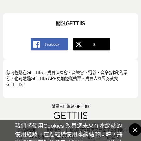
關注GETTIIS
您可輕鬆在GETTIIS上購買演唱會・音樂會・電影・音樂(劇場)的票
券，也可透過GETTIIS APP更加輕鬆購票。購買人氣票券就找
GETTIIS！
購票入口網站 GETTIIS
我們將使用Cookies 改善您未來在本網站的
隱私權聲明
服務條款
依據特定商業交易法的公開告示
使用經驗。在您繼續使用本網站的同時，將
Cookie政策
關於GETTIIS
洽詢
營運公司