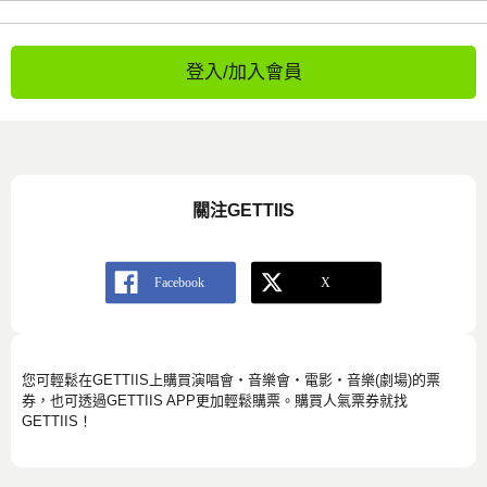
登入/加入會員
關注GETTIIS
您可輕鬆在GETTIIS上購買演唱會・音樂會・電影・音樂(劇場)的票
券，也可透過GETTIIS APP更加輕鬆購票。購買人氣票券就找
GETTIIS！