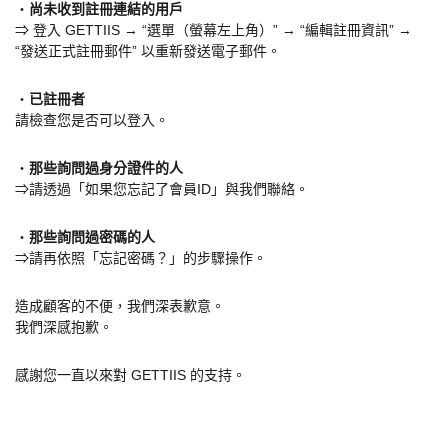
・
尚未收到註冊連結的用戶
⇒ 登入 GETTIIS → “選單（螢幕左上角）” → “編輯註冊資訊” →
“發送正式註冊郵件” 以重新發送電子郵件。
・
已註冊者
請檢查您是否可以登入。
・
那些詢問過身分證件的人
⇒請透過「如果您忘記了會員ID」與我們聯絡。
・
那些詢問過密碼的人
⇒請再依照「忘記密碼？」的步驟操作。
造成顧客的不便，我們深表歉意。
我們深感抱歉。
感謝您一直以來對 GETTIIS 的支持。