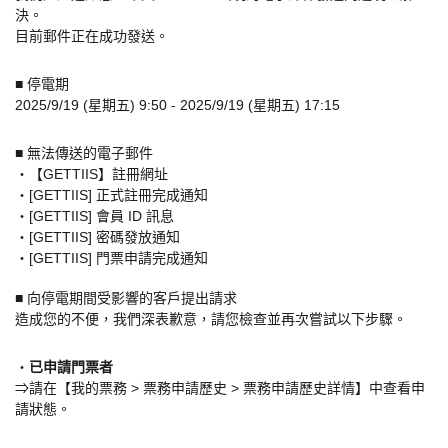
決。
目前郵件正在成功發送。
■ 停電期
2025/9/19 (星期五) 9:50 - 2025/9/19 (星期五) 17:15
■ 無法傳送的電子郵件
・【GETTIIS】註冊網址
・[GETTIIS] 正式註冊完成通知
・[GETTIIS] 會員 ID 訊息
・[GETTIIS] 密碼發放通知
・[GETTIIS] 門票申請完成通知
■ 向停電期間受影響的客戶提出請求
造成您的不便，我們深表歉意，請您檢查並再次嘗試以下步驟。
・
已申請門票者
⇒請在【我的票務 > 票務申請歷史 > 票務申請歷史詳情】中查看申
請狀態。