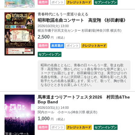
発売中
ポイント
クレジットカード
セブン‐イレブン
青春時代にもう一度巡り会える
昭和歌謡名曲コンサート 高堂翔 《杉田劇場》
2026/10/20(火) 13:00
横浜市磯子区民文化センター 杉田劇場(神奈川県 横浜市)
2,500
円 （税込）
発売中
座席選択
ポイント
クレジットカード
セブン‐イレブン
昭和の名曲とともに、青春の日々へもう一度。歌まね歌
手・高堂翔が、懐かしのヒット曲を華やかな歌声と楽しい
トークでお届けします。杉田劇場公演では、美空ひばりの
名曲を特集。さらに沢田研二をはじめ、昭和を彩った人気
歌手たちの名曲も披露します。笑って、歌って、胸が熱く
なるひとときをお楽しみください。
馬車道まつりアートフェスタ2026 村田浩&The
Bop Band
2026/10/31(土) 14:00
関内ホール 小ホール(神奈川県 横浜市)
1,000
円 （税込）
発売中
ポイント
クレジットカード
セブン‐イレブン