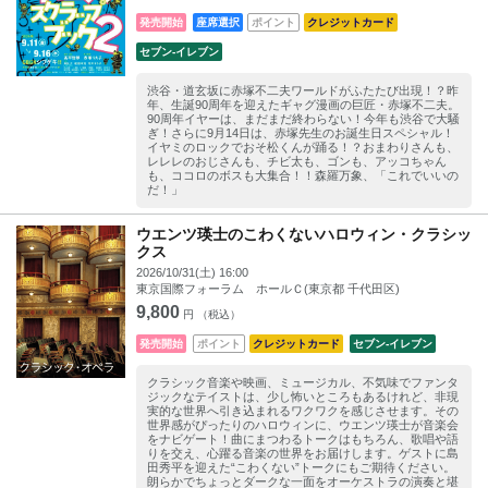
発売開始
座席選択
ポイント
クレジットカード
セブン‐イレブン
渋谷・道玄坂に赤塚不二夫ワールドがふたたび出現！？昨
年、生誕90周年を迎えたギャグ漫画の巨匠・赤塚不二夫。
90周年イヤーは、まだまだ終わらない！今年も渋谷で大騒
ぎ！さらに9月14日は、赤塚先生のお誕生日スペシャル！
イヤミのロックでおそ松くんが踊る！？おまわりさんも、
レレレのおじさんも、チビ太も、ゴンも、アッコちゃん
も、ココロのボスも大集合！！森羅万象、「これでいいの
だ！」
ウエンツ瑛士のこわくないハロウィン・クラシッ
クス
2026/10/31(土) 16:00
東京国際フォーラム ホールＣ(東京都 千代田区)
9,800
円 （税込）
発売開始
ポイント
クレジットカード
セブン‐イレブン
クラシック音楽や映画、ミュージカル、不気味でファンタ
ジックなテイストは、少し怖いところもあるけれど、非現
実的な世界へ引き込まれるワクワクを感じさせます。その
世界感がぴったりのハロウィンに、ウエンツ瑛士が音楽会
をナビゲート！曲にまつわるトークはもちろん、歌唱や語
りを交え、心躍る音楽の世界をお届けします。ゲストに島
田秀平を迎えた“こわくない”トークにもご期待ください。
朗らかでちょっとダークな一面をオーケストラの演奏と堪