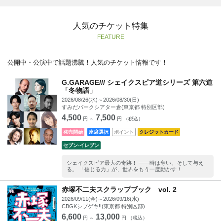
人気のチケット特集
FEATURE
公開中・公演中で話題沸騰！人気のチケット情報です！
G.GARAGE/// シェイクスピア道シリーズ 第六道
「冬物語」
2026/08/26(水)～2026/08/30(日)
すみだパークシアター倉(東京都 特別区部)
4,500
7,500
円 ～
円 （税込）
発売開始
座席選択
ポイント
クレジットカード
セブン‐イレブン
シェイクスピア最大の奇跡！ ――時は奪い、そして与え
る。 「信じる力」が、世界をもう一度動かす！
赤塚不二夫スクラップブック vol. 2
2026/09/11(金)～2026/09/16(水)
CBGKシブゲキ!!(東京都 特別区部)
6,600
13,000
円 ～
円 （税込）