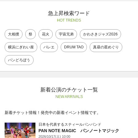
急上昇検索ワード
HOT TRENDS
大相撲
祭
花火
宇宙兄弟
かわさきジャズ2026
横浜にぎわい座
バレエ
DRUM TAO
真昼の星めぐり
パンどろぼう
新着公演のチケット一覧
NEW ARRIVALS
新着チケット情報！発売中の新着イベント情報です。
日本を代表するスティールパンバンド
PAN NOTE MAGIC パンノートマジック
2026/10/17(土) 10:00