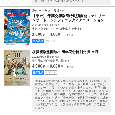
集！ お子様と一緒に楽しめる人気公演！！
夏のオーケストラまつり
【東金】 千葉交響楽団特別演奏会ファミリーコ
ンサート シンフォニック☆アニメーション
2026/08/09(日) 14:00
東金文化会館 大ホール(千葉県 東金市)
1,000
4,000
円 ～
円 （税込）
座席選択
ポイント
横浜能楽堂開館30周年記念特別公演 ８月
2026/08/09(日) 14:00
横浜能楽堂(神奈川県 横浜市)
4,000
6,000
円 ～
円 （税込）
座席選択
ポイント
横浜能楽堂の開館30周年を記念する特別公演を開催。 人
間国宝・野村万作と、子・萬斎、孫・裕基、それぞれが狂
言のシテ（主役）をつとめる曲を上演します。 茶屋で出
くわした横柄な山伏とおとなしい禰宜が呪力くらべをする
様子が面白い「禰宜山伏」を野村裕基が、そして、男女の
出会いを美しく描く「清水座頭」で野村万作の芸をご堪能
ください。最後は、和泉流だけで上演される曲で、大勢の
大衆でにぎやかな「弓矢太郎」を野村萬斎のシテでお送り
します。