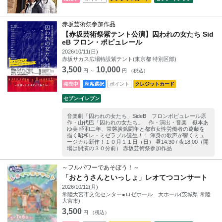
赤坂芸術祭参加作品
【赤坂芸術祭紫テント公演】囚われの女たち Sid
eB フロン・ポピュレール
2026/10/11(日)
赤坂サカス広場特設紫テント(東京都 特別区部)
3,500
10,000
円 ～
円 （税込）
発売中
座席選択
ポイント
クレジットカード
セブン‐イレブン
音楽劇「囚われの女たち」SideB フロンポピュレール原
作・山代巴「囚われの女たち」 作・演出・音楽 嶽本あ
ゆ美 昭和二年、常磐炭鉱闘争と都市女性労働者の葛藤を
描く昭和レ・ミゼラブル誕生！！ 渾身の歌声が響くミュ
ージカル新作！１０月１１日（日） 昼14:30 / 夜18:00（開
場は開演の３０分前） 赤坂芸術祭参加作品
～フルパワーであそぼう！～
「おとうさんといっしょ」レオてつコンサート
2026/10/12(月)
常陸大宮市文化センター●ロゼホール 大ホール(茨城県 常陸
大宮市)
3,500
円 （税込）