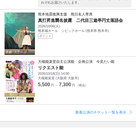
れぞれお届けいたします。
熊本地震復興支援 熊日名人寄席
真打昇進襲名披露 二代目三遊亭円丈落語会
2026/10/06(火)
熊本城ホール シビックホール (熊本県 熊本市)
ポイント
大槻能楽堂自主公演能 企画公演 今見たい能
リクエスト能
2026/10/18(日) 14:00
大槻能楽堂 (大阪府 大阪市)
5,500
7,300
円 ～
円 （税込）
新着公演のチケット一覧を表示