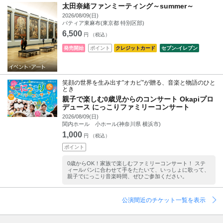
太田奈緒ファンミーティング～summer～
2026/08/09(日)
パティア東麻布(東京都 特別区部)
6,500
円 （税込）
発売開始
ポイント
クレジットカード
セブン‐イレブン
笑顔の世界を生み出す”オカピ”が贈る、音楽と物語のひと
とき
親子で楽しむ0歳児からのコンサート Okapiプロ
デュース にっこりファミリーコンサート
2026/08/09(日)
関内ホール 小ホール(神奈川県 横浜市)
1,000
円 （税込）
ポイント
0歳からOK！家族で楽しむファミリーコンサート！ ステ
ィールパンに合わせて手をたたいて、いっしょに歌って、
親子でにっこり音楽時間、ぜひご参加ください。
公演間近のチケット一覧を表示