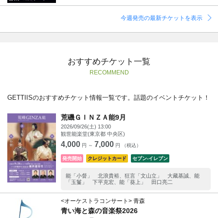
今週発売の最新チケットを表示
おすすめチケット一覧
RECOMMEND
GETTIISのおすすめチケット情報一覧です。話題のイベントチケット！
荒磯ＧＩＮＺＡ能9月
2026/09/26(土) 13:00
観世能楽堂(東京都 中央区)
4,000
7,000
円 ～
円 （税込）
発売開始
クレジットカード
セブン‐イレブン
能「小督」 北浪貴裕、狂言「文山立」 大藏基誠、能
「玉鬘」 下平克宏、能「葵上」 田口亮二
<オーケストラコンサート> 青森
青い海と森の音楽祭2026