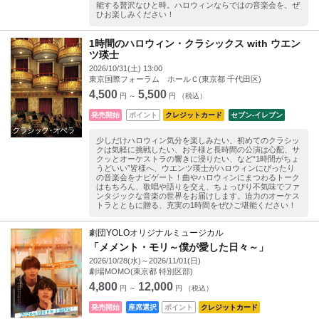
能する贅沢なひと時。ハロウィンならではの音楽会を、ぜ
ひお楽しみください！
1時間のハロウィン・クラシックス with ウエン
ツ瑛士
2026/10/31(土) 13:00
東京国際フォーラム ホールＣ(東京都 千代田区)
4,500
5,500
円 ～
円 （税込）
発売開始
ポイント
クレジットカード
セブン‐イレブン
少しだけハロウィン気分を楽しみたい、初めてのクラシッ
クは気軽に挑戦したい、お子様と長時間の公演は心配、サ
クッとオーケストラの響きに浸りたい、など“1時間がちょ
うどいい”皆様へ、ウエンツ瑛士がハロウィンにぴったり
の音楽会をナビゲート！曲やハロウィンにまつわるトーク
はもちろん、歌唱や語りを交え、ちょっぴり不気味でファ
ンタジックな音楽の世界をお届けします。迫力のオーケス
トラとともに贈る、充実の1時間をぜひご堪能ください！
劇団YOLOオリジナルミュージカル
「メメント・モリ～僕が愛した日々～」
2026/10/28(水)～2026/11/01(日)
劇場MOMO(東京都 特別区部)
4,800
12,000
円 ～
円 （税込）
発売開始
座席選択
ポイント
クレジットカード