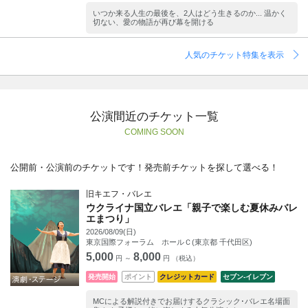
いつか来る人生の最後を、2人はどう生きるのか... 温かく
切ない、愛の物語が再び幕を開ける
人気のチケット特集を表示
公演間近のチケット一覧
COMING SOON
公開前・公演前のチケットです！発売前チケットを探して選べる！
旧キエフ・バレエ
ウクライナ国立バレエ「親子で楽しむ夏休みバレ
エまつり」
2026/08/09(日)
東京国際フォーラム ホールＣ(東京都 千代田区)
5,000
8,000
円 ～
円 （税込）
発売開始
ポイント
クレジットカード
セブン‐イレブン
MCによる解説付きでお届けするクラシック･バレエ名場面