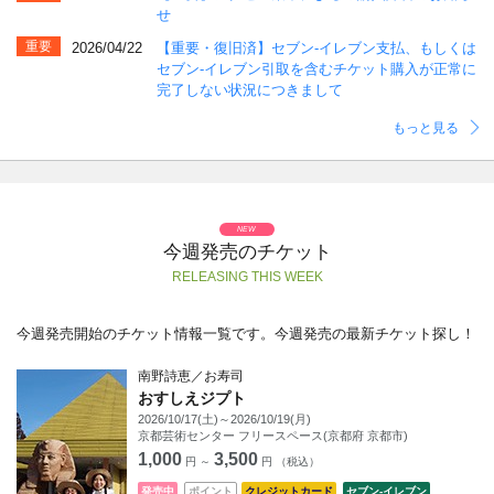
せ
重要
2026/04/22
【重要・復旧済】セブン-イレブン支払、もしくは
セブン-イレブン引取を含むチケット購入が正常に
完了しない状況につきまして
もっと見る
今週発売のチケット
RELEASING THIS WEEK
今週発売開始のチケット情報一覧です。今週発売の最新チケット探し！
南野詩恵／お寿司
おすしえジプト
2026/10/17(土)～2026/10/19(月)
京都芸術センター フリースペース(京都府 京都市)
1,000
3,500
円 ～
円 （税込）
発売中
ポイント
クレジットカード
セブン‐イレブン