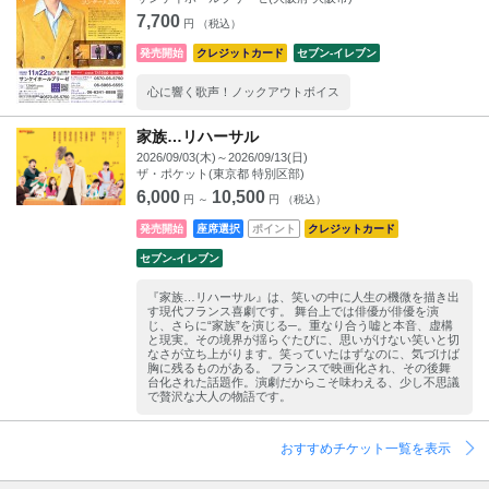
7,700
円 （税込）
発売開始
クレジットカード
セブン‐イレブン
心に響く歌声！ノックアウトボイス
家族…リハーサル
2026/09/03(木)～2026/09/13(日)
ザ・ポケット(東京都 特別区部)
6,000
10,500
円 ～
円 （税込）
発売開始
座席選択
ポイント
クレジットカード
セブン‐イレブン
『家族…リハーサル』は、笑いの中に人生の機微を描き出
す現代フランス喜劇です。 舞台上では俳優が俳優を演
じ、さらに“家族”を演じる─。重なり合う嘘と本音、虚構
と現実。その境界が揺らぐたびに、思いがけない笑いと切
なさが立ち上がります。笑っていたはずなのに、気づけば
胸に残るものがある。 フランスで映画化され、その後舞
台化された話題作。演劇だからこそ味わえる、少し不思議
で贅沢な大人の物語です。
おすすめチケット一覧を表示