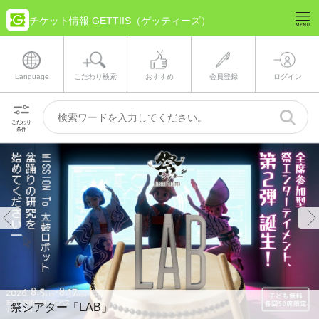
チケット情報 GETTIIS（ゲッティーズ）
Language
こだわり検索
おすすめ
会員登録
ログイン
こだわり
条件
GETT
ター「LAB」