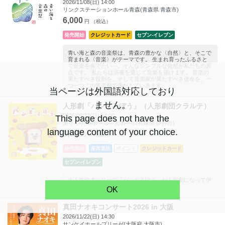
2026/11/08(日) 14:00
リンクステーションホール青森(青森県 青森市)
6,000
円 （税込）
発売開始
クレジットカード
セブン‐イレブン
青い海と森の音楽祭は、青森の豊かな〈自然〉と、そこで
育まれる〈音楽〉がテーマです。 生まれ育ったふるさと
で音楽を奏でたい―。そんなシンプルな発想が私たちの原
点です。 私たちは演奏を通じて音楽を届けます。 音楽の
果たすべき役割を、そして音楽家が果たすべき使命を、一
つ一つこの音楽祭で果たしていきます。
当ページは
外国語
対応しており
ません。
人形劇「パンどろぼう」（人形劇団クラルテ）
2026/09/27(日) 14:00
This page does not have the
東リ いたみホール 大ホール(兵庫県 伊丹市)
language content of your choice.
3,000
円 （税込）
発売開始
座席選択
ポイント
クレジットカード
セブン‐イレブン
大人気絵本シリーズ「パンどろぼう」が人形劇になって伊
丹にやってきます！
OK
真田ナオキコンサート2026 in 大阪
2026/11/22(日) 14:30
サンケイホールブリーゼ(大阪府 大阪市)