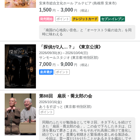
安来市総合文化ホール アルテピア (島根県 安来市)
1,500
3,000
円 ～
円 （税込）
発売開始
ポイント
クレジットカード
セブン‐イレブン
「南国の心地良い音色」と「オーケストラ級の迫力」を同
時に味わえる
「探偵が2人…？」《東京公演》
2026/09/30(水)～2026/10/04(日)
サンモールスタジオ (東京都 特別区部)
7,000
9,000
円 ～
円 （税込）
座席選択
ポイント
第88回 扇辰・喬太郎の会
2026/10/16(金)
あうるすぽっと (東京都 特別区部)
ポイント
同期のふたりが勉強会として年２回、ネタ下ろしを続けて
きた「扇辰・喬太郎の会」。この会で下ろしたネタは、口
演を重ねて磨きこまれ、今もそれぞれ高座に掛けて進化し
続けています。貴重な初聴きと緊張感を楽しめる落語会。
今回は、昔一度だけかけたことがあるネタを蔵出しでそ