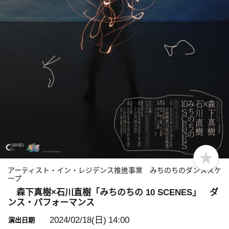
b
o
アーティスト・イン・レジデンス推進事業 みちのちのダンススケ
o
ープ
k
森下真樹×石川直樹「みちのちの 10 SCENES」 ダ
m
a
ンス・パフォーマンス
r
k
2024/02/18(日)
14:00
演出日期