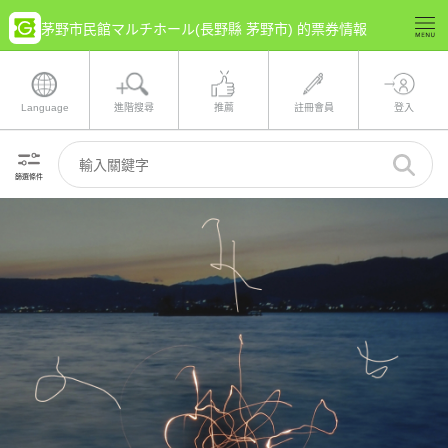
茅野市民館マルチホール(長野縣 茅野市) 的票券情報
Language
進階搜尋
推薦
註冊會員
登入
篩選條件