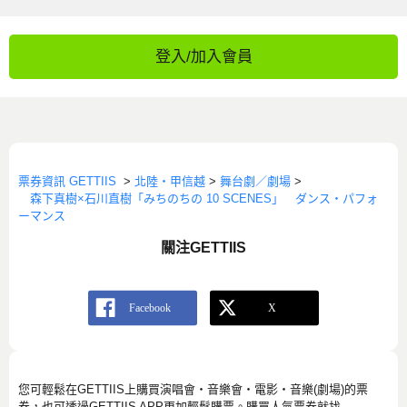
登入/加入會員
票券資訊 GETTIIS
>
北陸・甲信越
>
舞台劇／劇場
>
森下真樹×石川直樹「みちのちの 10 SCENES」 ダンス・パフォ
ーマンス
關注GETTIIS
您可輕鬆在GETTIIS上購買演唱會・音樂會・電影・音樂(劇場)的票
券，也可透過GETTIIS APP更加輕鬆購票。購買人氣票券就找