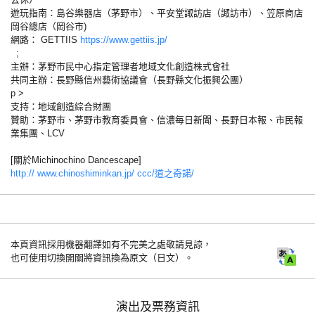
遊玩指南：島谷樂器店（茅野市）、平安堂諏訪店（諏訪市）、笠原商店
岡谷總店（岡谷市)
網路： GETTIIS
https://www.gettiis.jp/
;
主辦：茅野市民中心指定管理者地域文化創造株式會社
共同主辦：長野縣信州藝術協議會（長野縣文化振興公團）
p >
支持：地域創造綜合財團
贊助：茅野市、茅野市教育委員會、信濃每日新聞、長野日本報、市民報
業集團、LCV
[關於Michinochino Dancescape]
http:// www.chinoshiminkan.jp/ ccc/道之奇諾/
本頁資訊採用機器翻譯如有不完美之處敬請見諒，
也可使用切換開關將資訊換為原文（日文）。
演出及票務資訊