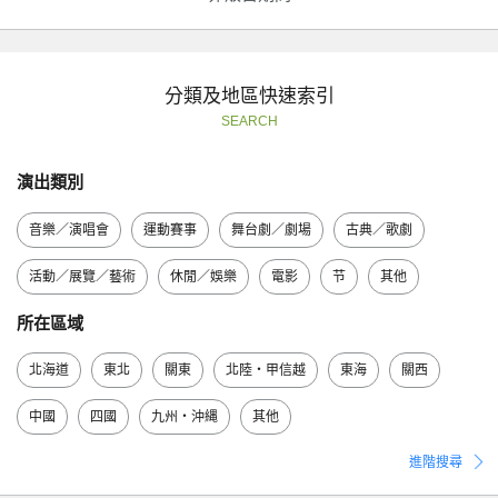
分類及地區快速索引
SEARCH
演出類別
音樂／演唱會
運動賽事
舞台劇／劇場
古典／歌劇
活動／展覽／藝術
休閒／娛樂
電影
节
其他
所在區域
北海道
東北
關東
北陸・甲信越
東海
關西
中國
四國
九州・沖縄
其他
進階搜尋