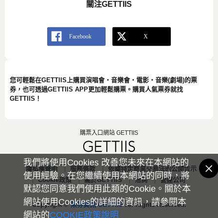
關注GETTIIS
您可輕鬆在GETTIIS上購買演唱會・音樂會・電影・音樂(劇場)的票
券，也可透過GETTIIS APP更加輕鬆購票。購買人氣票券就找
GETTIIS！
購票入口網站 GETTIIS
我們將使用Cookies 改善您未來在本網站的
隱私權聲明
服務條款
依據特定商業交易法的公開告示
使用經驗。在您繼續使用本網站的同時，將
Cookie政策
關於GETTIIS
洽詢
營運公司
默認您同意我們使用此類的Cookie。關於本
網站使用Cookies的詳細的資訊，請參閱本
Copyright ©
票券資訊 GETTIIS
All Rights Reserved.
網站的
COOKIE政策說明