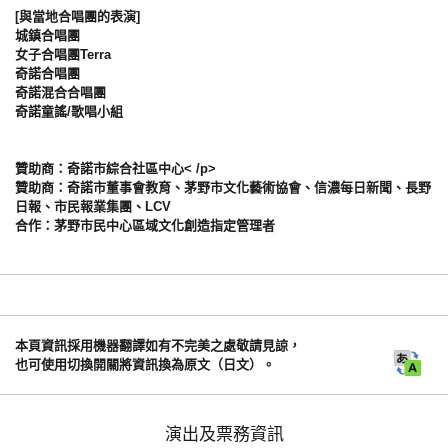
[與當地合唱團的表演]
城鎮合唱團
女子合唱團Terra
奇諾合唱團
奇諾混合合唱團
奇諾童謠/歌唱小組
贊助商：奇諾市綜合社區中心< /p>
贊助商：奇諾市董事會教育、茅野市文化藝術協會、信濃每日新聞、長野
日報、市民報業集團、LCV
合作：茅野市民中心區域文化創造指定管理者
本頁資訊採用機器翻譯如有不完美之處敬請見諒，
也可使用切換開關將資訊換為原文（日文）。
演出及票務資訊