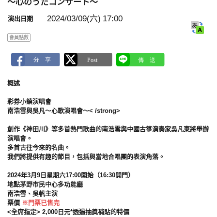
～心のうたコンサート～
k
m
2024/03/09(六)
17:00
演出日期
a
r
k
會員點數
概述
彩券小鎮演唱會
南浩雪與吳凡～心歌演唱會～< /strong>
創作《神田川》等多首熱門歌曲的南浩雪與中國古箏演奏家吳凡東將舉辦
演唱會。
多首古往今來的名曲。
我們將提供有趣的節目，包括與當地合唱團的表演角落。
2024年3月9日星期六17:00開始（16:30開門）
地點茅野市民中心多功能廳
南浩雪、吳帆主演
票價
※門票已售完
<全席指定> 2,000日元*透過抽獎補貼的特價