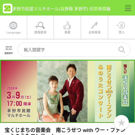
茅野市民館マルチホール(長野縣 茅野市) 的票券情報
Language
進階搜尋
推薦
註冊會員
登入
篩選條件
b
o
宝くじまちの音楽会 南こうせつ with ウー・ファン
o