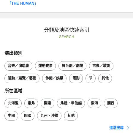
「THE HUMAN」
分類及地區快速索引
SEARCH
演出類別
音樂／演唱會
運動賽事
舞台劇／劇場
古典／歌劇
活動／展覽／藝術
休閒／娛樂
電影
节
其他
所在區域
北海道
東北
關東
北陸・甲信越
東海
關西
中國
四國
九州・沖縄
其他
進階搜尋