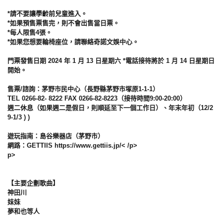
*請不要讓學齡前兒童進入。
*如果預售票售完，則不會出售當日票。
*每人限售4張。
*如果您想要輪椅座位，請聯絡奇諾文娛中心。
門票發售日期 2024 年 1 月 13 日星期六 *電話接待將於 1 月 14 日星期日
開始。
售票/諮詢：茅野市民中心（長野縣茅野市塚原1-1-1）
TEL 0266-82- 8222 FAX 0266-82-8223（接待時間9:00-20:00）
週二休息（如果週二是假日，則順延至下一個工作日）、年末年初（12/2
9-1/3 ) )
遊玩指南：島谷樂器店（茅野市）
網路：GETTIIS https://www.gettiis.jp/< /p>
p>
【主要企劃歌曲】
神田川
妹妹
夢和也等人