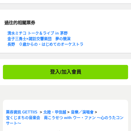
過往的相關票券
清水ミチコ トーク＆ライブ in 茅野
金子三勇士×諏訪交響楽団 夢の競演
長野 ０歳からの・はじめてのオーケストラ
登入/加入會員
票券資訊 GETTIIS
>
北陸・甲信越
>
音樂／演唱會
>
宝くじまちの音楽会 南こうせつ with ウー・ファン ～心のうたコン
サート～