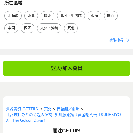
所在區域
北海道
東北
關東
北陸・甲信越
東海
關西
中國
四國
九州・沖縄
其他
進階搜尋
登入/加入會員
票券資訊 GETTIIS
>
東北
>
舞台劇／劇場
>
【宮城】みちのく超人伝説II奥州藤原篇『黄金黎明伝 TSUNEKIYO-
X The Golden Dawn』
關注GETTIIS