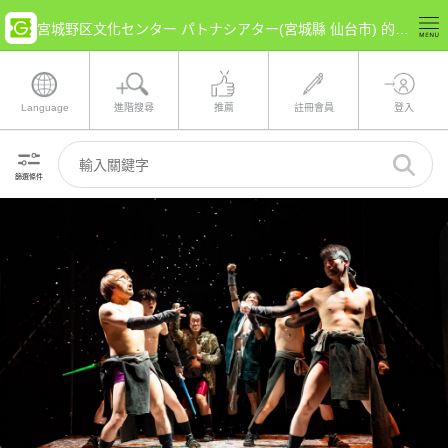
宮城野区文化センター パトナシアター(宮城縣 仙台市) 的票券情報
Language
進階搜尋
推薦
註冊會員
登入
篩選條件