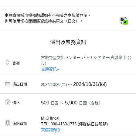
本頁資訊採用機器翻譯如有不完美之處敬請見諒，
也可使用切換開關將資訊換為原文（日文）。
演出及票務資訊
宮城野区文化センター パトナシアター(宮城県 仙台
會場
市)
交通資訊»
2024/10/31(四)
演出日期
2024/10/29(二) ～
500
5,900
價格
日圓 ～
日圓（含稅）
MICHInoX
連絡資訊
TEL: 090-4130-1775 (僅提供日語服務)
來信詢問 ⟫