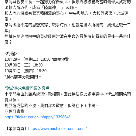
常清與戰友平長平一起努力保衛東北，但最終被被譽為當時最偉大武將的
源賴吉所取代，成為「陸奧神」 」 就職。
賴吉內心深處有著某種隱藏的野心。 中央與地方，大和與蝦夷，忠誠與
愛。
常清搖擺不定的思想貫穿了戰爭時代，也就是後人所稱的「奧州之戰十二
年」。
埋藏在歷史黑暗中的英雄藤原常清在生命的最後時刻看到的最後一幕是什
麼？
<行程>
10月29日（星期二）18:30 *問候預覽
10月30日（三）18:30
10月31日（週四）18:30
*演出前30分鐘開門。
*對於尋求免費門票的客戶
小學門票由於該系統與付款相關，因此無法從此處申請中小學生和問候預
覽席位。
對於造成您的不便，我們深表歉意，但請在下面申請。
▽預訂表格
https://ticket.corich.jp/apply/ 339864/
【業績首頁】
https://www.michinox .com .com/