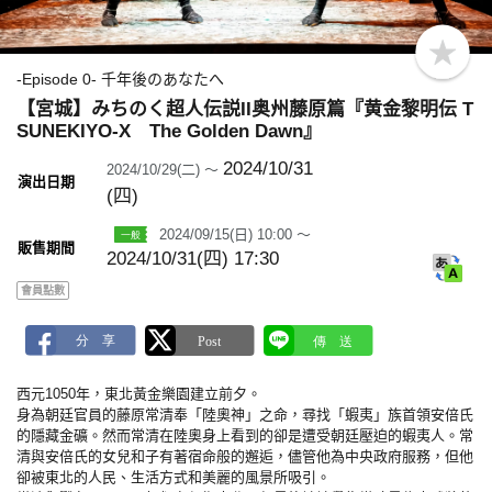
b
o
-Episode 0- 千年後のあなたへ
o
【宮城】みちのく超人伝説II奥州藤原篇『黄金黎明伝 T
k
m
SUNEKIYO-X The Golden Dawn』
a
r
2024/10/31
2024/10/29(二) ～
k
演出日期
(四)
2024/09/15(日) 10:00 ～
販售期間
2024/10/31(四) 17:30
會員點數
西元1050年，東北黃金樂園建立前夕。
身為朝廷官員的藤原常清奉「陸奧神」之命，尋找「蝦夷」族首領安倍氏
的隱藏金礦。然而常清在陸奧身上看到的卻是遭受朝廷壓迫的蝦夷人。常
清與安倍氏的女兒和子有著宿命般的邂逅，儘管他為中央政府服務，但他
卻被東北的人民、生活方式和美麗的風景所吸引。