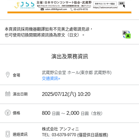
本頁資訊採用機器翻譯如有不完美之處敬請見諒，
也可使用切換開關將資訊換為原文（日文）。
演出及票務資訊
武蔵野公会堂 ホール(東京都 武蔵野市)
會場
交通資訊»
2025/07/12(六)
10:20
演出日期
800
2,000
價格
日圓 ～
日圓（含稅）
株式会社 アンフィニ
連絡資訊
TEL: 03-6379-9770 (僅提供日語服務)