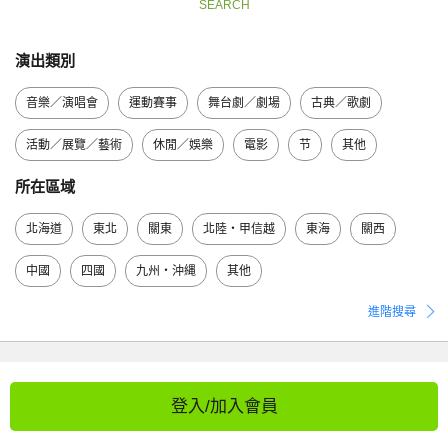
SEARCH
演出類別
音樂／演唱會
運動賽事
舞台劇／劇場
古典／歌劇
活動／展覽／藝術
休閒／娛樂
電影
节
其他
所在區域
北海道
東北
關東
北陸・甲信越
東海
關西
中國
四國
九州・沖縄
其他
進階搜尋
登入/加入會員