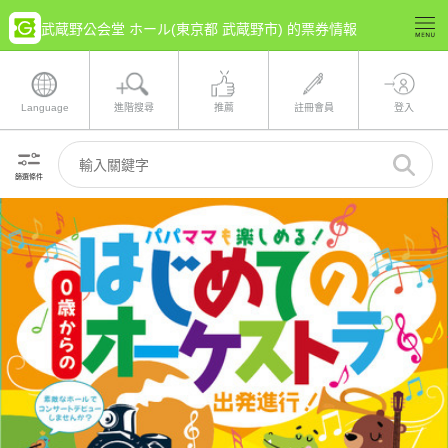
武蔵野公会堂 ホール(東京都 武蔵野市) 的票券情報
Language
進階搜尋
推薦
註冊會員
登入
篩選條件