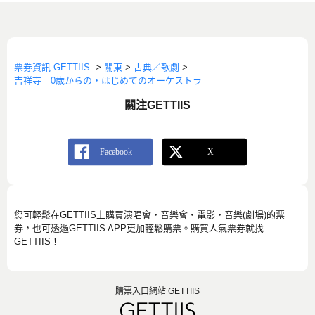
票券資訊 GETTIIS
>
關東
>
古典／歌劇
>
吉祥寺 0歳からの・はじめてのオーケストラ
關注GETTIIS
您可輕鬆在GETTIIS上購買演唱會・音樂會・電影・音樂(劇場)的票
券，也可透過GETTIIS APP更加輕鬆購票。購買人氣票券就找
GETTIIS！
購票入口網站 GETTIIS