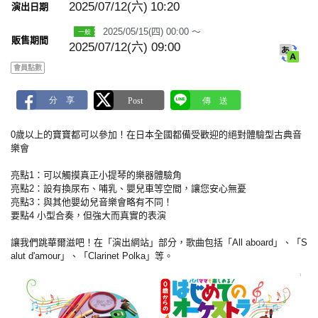
a
2025/07/12(六)
10:20
演出日期
r
k
2025/05/15(四) 00:00 ～
販售期間
2025/07/12(六) 09:00
會員點數
0歲以上的寶寶都可以參加！在日本全國都備受歡迎的絕對體驗型古典音
樂會
亮點1：可以觸摸真正小提琴的樂器體驗角
亮點2：設有換尿布、哺乳、嬰兒車等空間，讓您安心無憂
亮點3：與其他嬰幼兒音樂會略有不同！
要點4 小型合奏，但強大而真實的表演
讓我們跳華爾滋吧！在「演出網站」部分，歌曲包括「All aboard」、「S
alut d'amour」、「Clarinet Polka」等。