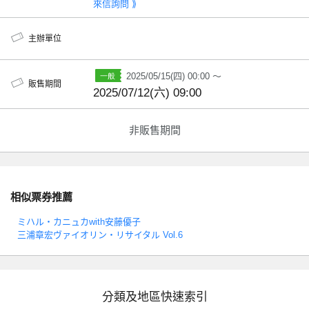
來信詢問 ⟫
主辦單位
2025/05/15(四) 00:00 ～
販售期間
2025/07/12(六) 09:00
非販售期間
相似票券推薦
ミハル・カニュカwith安藤優子
三浦章宏ヴァイオリン・リサイタル Vol.6
分類及地區快速索引