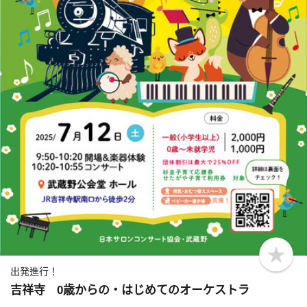
b
o
出発進行！
o
吉祥寺 0歳からの・はじめてのオーケストラ
k
m