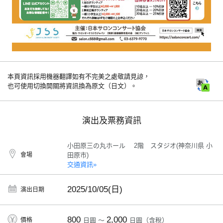
本頁資訊採用機器翻譯如有不完美之處敬請見諒，
也可使用切換開關將資訊換為原文（日文）。
演出及票務資訊
小田原三の丸ホール 2階 スタジオ(神奈川県 小
會場
田原市)
交通資訊»
2025/10/05(日)
演出日期
800
2,000
價格
日圓 ～
日圓（含稅）