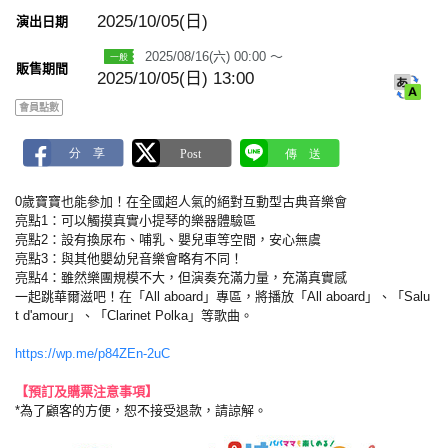
m
a
2025/10/05(日)
演出日期
r
k
2025/08/16(六) 00:00 ～
販售期間
2025/10/05(日) 13:00
會員點數
0歲寶寶也能參加！在全國超人氣的絕對互動型古典音樂會
亮點1：可以觸摸真實小提琴的樂器體驗區
亮點2：設有換尿布、哺乳、嬰兒車等空間，安心無虞
亮點3：與其他嬰幼兒音樂會略有不同！
亮點4：雖然樂團規模不大，但演奏充滿力量，充滿真實感
一起跳華爾滋吧！在「All aboard」專區，將播放「All aboard」、「Salu
t d'amour」、「Clarinet Polka」等歌曲。
https://wp.me/p84ZEn-2uC
【預訂及購票注意事項】
*為了顧客的方便，恕不接受退款，請諒解。