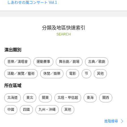
しあわせの風コンサート Vol.1
分類及地區快速索引
SEARCH
演出類別
音樂／演唱會
運動賽事
舞台劇／劇場
古典／歌劇
活動／展覽／藝術
休閒／娛樂
電影
节
其他
所在區域
北海道
東北
關東
北陸・甲信越
東海
關西
中國
四國
九州・沖縄
其他
進階搜尋