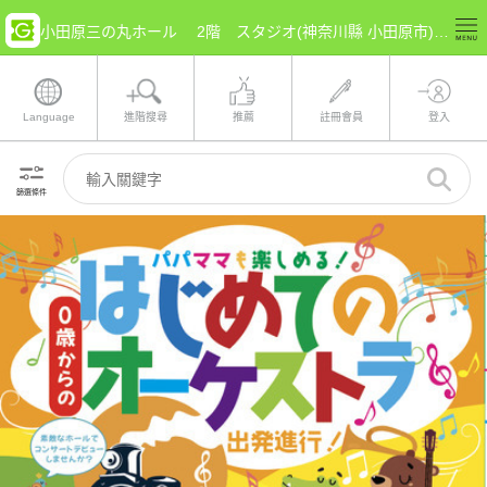
小田原三の丸ホール 2階 スタジオ(神奈川縣 小田原市) 的票券情報
Language
進階搜尋
推薦
註冊會員
登入
篩選條件