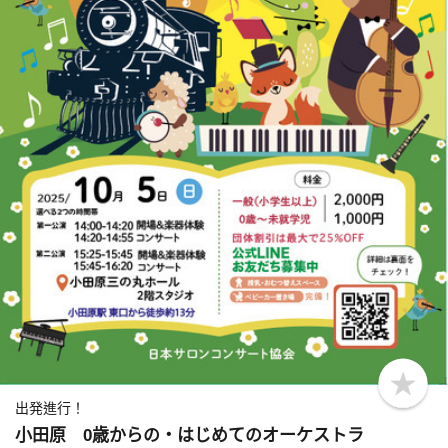
b
o
出発進行！
o
小田原 0歳からの・はじめてのオーケストラ
k