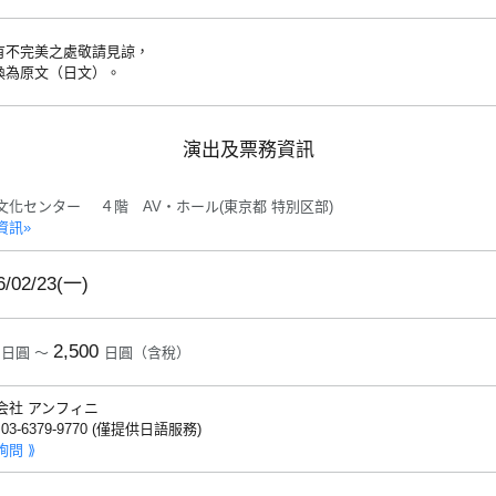
有不完美之處敬請見諒，
換為原文（日文）。
演出及票務資訊
文化センター ４階 AV・ホール(東京都 特別区部)
資訊»
6/02/23(一)
2,500
日圓 ～
日圓（含稅）
会社 アンフィニ
: 03-6379-9770 (僅提供日語服務)
詢問 ⟫