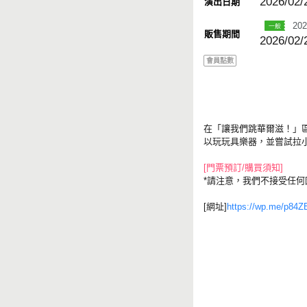
2026/02/
演出日期
202
販售期間
2026/02/
會員點數
在「讓我們跳華爾滋！」
以玩玩具樂器，並嘗試拉
[門票預訂/購買須知]
*請注意，我們不接受任
[網址]
https://wp.me/p84Z