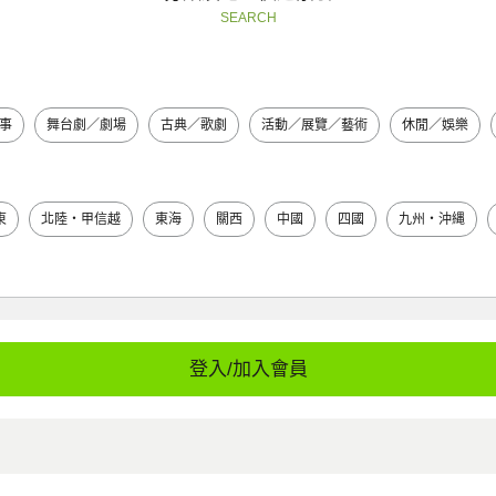
SEARCH
事
舞台劇／劇場
古典／歌劇
活動／展覽／藝術
休閒／娛樂
東
北陸・甲信越
東海
關西
中國
四國
九州・沖縄
登入/加入會員