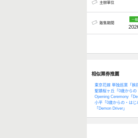
主辦單位
販售期間
202
相似票券推薦
東京花嫁 単独巡業「挨拶
聖蹟桜ヶ丘「0歳からの
Opening Ceremony「De
小平「0歳からの・はじ
「Demon Driver」