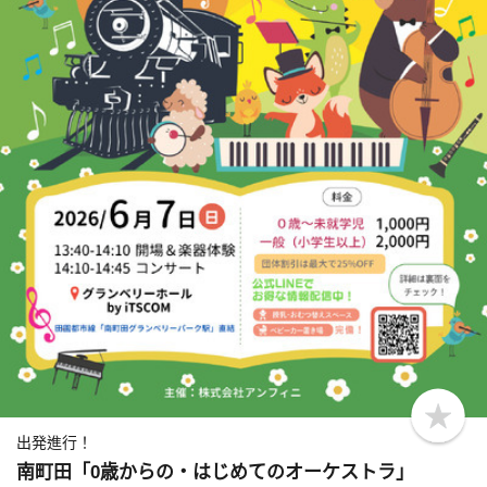
b
o
出発進行！
o
南町田「0歳からの・はじめてのオーケストラ」
k