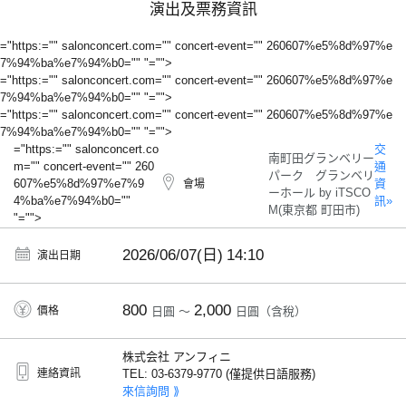
演出及票務資訊
="https:="" salonconcert.com="" concert-event="" 260607%e5%8d%97%e
7%94%ba%e7%94%b0="" "="">
="https:="" salonconcert.com="" concert-event="" 260607%e5%8d%97%e
7%94%ba%e7%94%b0="" "="">
="https:="" salonconcert.com="" concert-event="" 260607%e5%8d%97%e
7%94%ba%e7%94%b0="" "="">
="https:="" salonconcert.co
交
南町田グランベリー
m="" concert-event="" 260
通
パーク グランベリ
607%e5%8d%97%e7%9
資
會場
ーホール by iTSCO
4%ba%e7%94%b0=""
訊»
M(東京都 町田市)
"="">
2026/06/07(日)
14:10
演出日期
800
2,000
價格
日圓 ～
日圓（含稅）
株式会社 アンフィニ
連絡資訊
TEL: 03-6379-9770 (僅提供日語服務)
來信詢問 ⟫