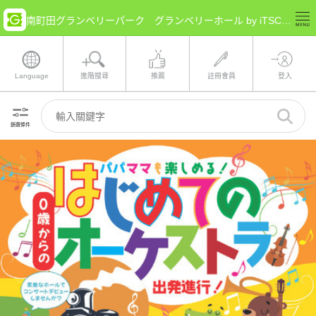
南町田グランベリーパーク グランベリーホール by iTSCOM(東京都 町田市) 的票券情報
Language
進階搜尋
推薦
註冊會員
登入
篩選條件