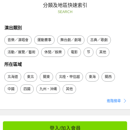
分類及地區快速索引
SEARCH
演出類別
音樂／演唱會
運動賽事
舞台劇／劇場
古典／歌劇
活動／展覽／藝術
休閒／娛樂
電影
节
其他
所在區域
北海道
東北
關東
北陸・甲信越
東海
關西
中國
四國
九州・沖縄
其他
進階搜尋
登入/加入會員