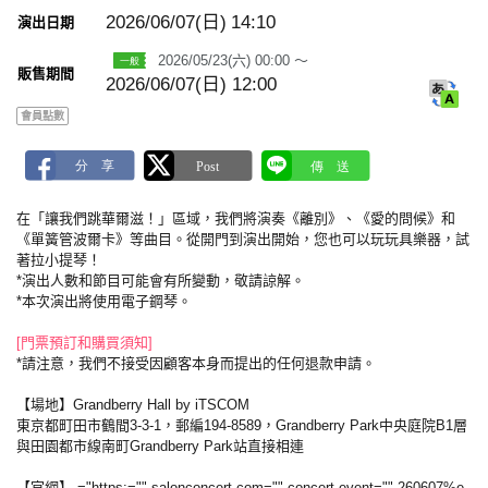
m
a
2026/06/07(日)
14:10
演出日期
r
k
2026/05/23(六) 00:00 ～
販售期間
2026/06/07(日) 12:00
會員點數
在「讓我們跳華爾滋！」區域，我們將演奏《離別》、《愛的問候》和
《單簧管波爾卡》等曲目。從開門到演出開始，您也可以玩玩具樂器，試
著拉小提琴！
*演出人數和節目可能會有所變動，敬請諒解。
*本次演出將使用電子鋼琴。
[門票預訂和購買須知]
*請注意，我們不接受因顧客本身而提出的任何退款申請。
【場地】Grandberry Hall by iTSCOM
東京都町田市鶴間3-3-1，郵編194-8589，Grandberry Park中央庭院B1層
與田園都市線南町Grandberry Park站直接相連
【官網】
="https:="" salonconcert.com="" concert-event="" 260607%e