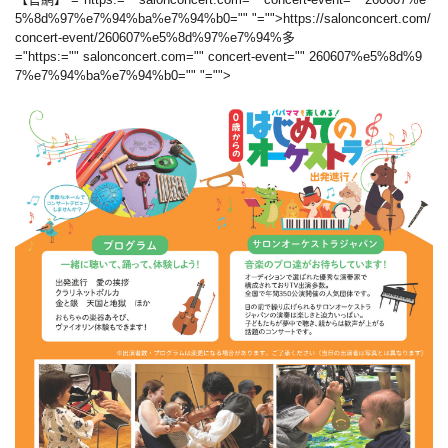
5%8d%97%e7%94%ba%e7%94%b0="" "="">https://salonconcert.com/
concert-event/260607%e5%8d%97%e7%94%多
="https:="" salonconcert.com="" concert-event="" 260607%e5%8d%9
7%e7%94%ba%e7%94%b0="" "="">