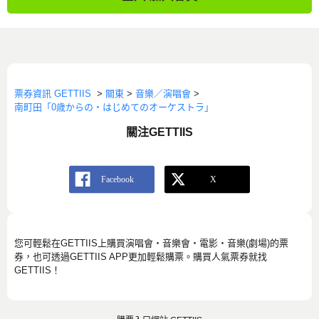
票券資訊 GETTIIS
>
關東
>
音樂／演唱會
>
南町田「0歳からの・はじめてのオーケストラ」
關注GETTIIS
您可輕鬆在GETTIIS上購買演唱會・音樂會・電影・音樂(劇場)的票
券，也可透過GETTIIS APP更加輕鬆購票。購買人氣票券就找
GETTIIS！