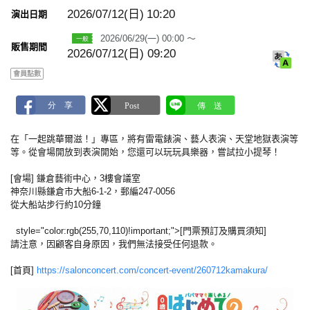
m
a
2026/07/12(日)
10:20
演出日期
r
k
2026/06/29(一) 00:00 ～
販售期間
2026/07/12(日) 09:20
會員點數
在「一起跳華爾滋！」專區，將有雷電錶演、藝人表演、天堂地獄表演等
等。從會場開放到表演開始，您還可以玩玩具樂器，嘗試拉小提琴！
[會場] 鎌倉藝術中心，3樓會議室
神奈川縣鎌倉市大船6-1-2，郵編247-0056
從大船站步行約10分鐘
style="color:rgb(255,70,110)!important;">[門票預訂及購買須知]
請注意，因顧客自身原因，我們無法接受任何退款。
[首頁]
https://salonconcert.com/concert-event/260712kamakura/