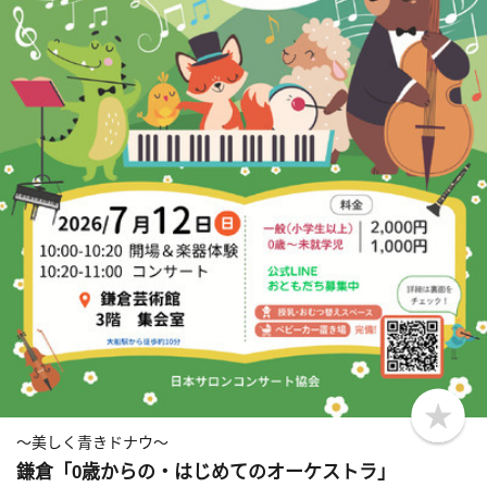
b
o
～美しく青きドナウ～
o
鎌倉「0歳からの・はじめてのオーケストラ」
k