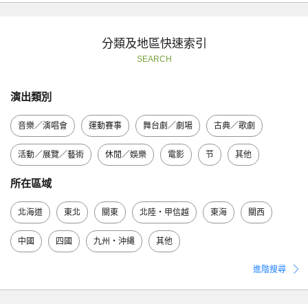
分類及地區快速索引
SEARCH
演出類別
音樂／演唱會
運動賽事
舞台劇／劇場
古典／歌劇
活動／展覽／藝術
休閒／娛樂
電影
节
其他
所在區域
北海道
東北
關東
北陸・甲信越
東海
關西
中國
四國
九州・沖縄
其他
進階搜尋