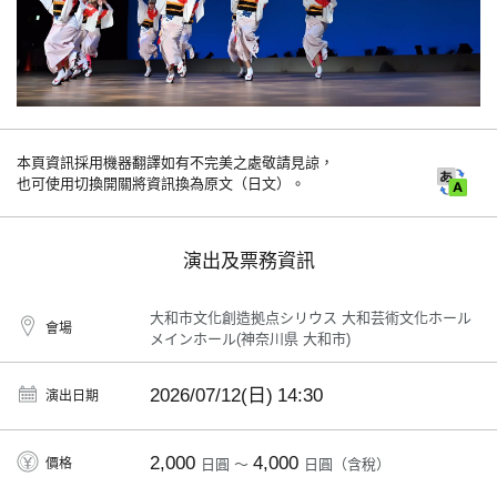
本頁資訊採用機器翻譯如有不完美之處敬請見諒，
也可使用切換開關將資訊換為原文（日文）。
演出及票務資訊
大和市文化創造拠点シリウス 大和芸術文化ホール
會場
メインホール(神奈川県 大和市)
2026/07/12(日)
14:30
演出日期
2,000
4,000
價格
日圓 ～
日圓（含稅）