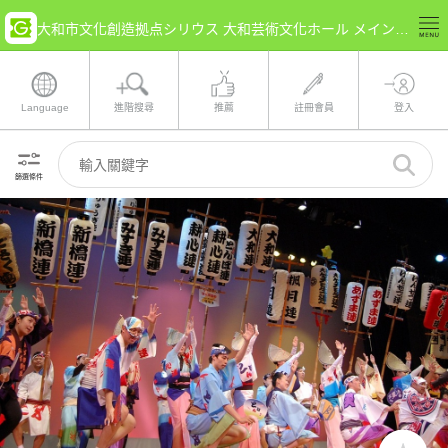
大和市文化創造拠点シリウス 大和芸術文化ホール メインホール(神奈川縣 大和市) 的票券情報
Language
進階搜尋
推薦
註冊會員
登入
篩選條件