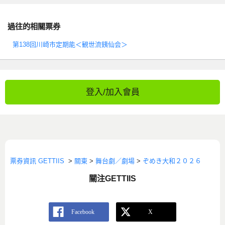
過往的相關票券
第138回川崎市定期能＜観世流銕仙会＞
登入/加入會員
票券資訊 GETTIIS
>
關東
>
舞台劇／劇場
>
ぞめき大和２０２６
關注GETTIIS