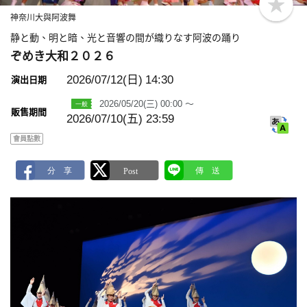
b
神奈川大與阿波舞
o
o
静と動、明と暗、光と音響の間が織りなす阿波の踊り
k
m
ぞめき大和２０２６
a
r
2026/07/12(日)
14:30
演出日期
k
2026/05/20(三) 00:00 ～
販售期間
2026/07/10(五) 23:59
會員點數