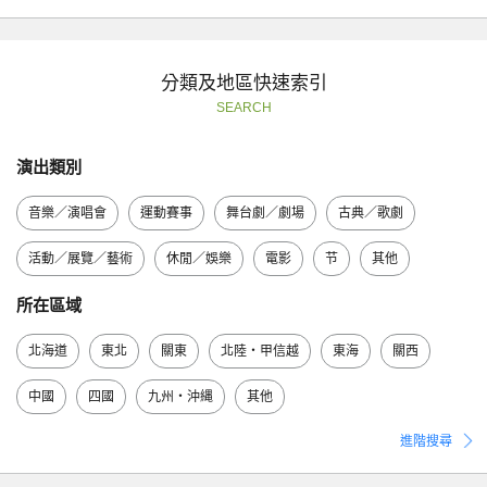
分類及地區快速索引
SEARCH
演出類別
音樂／演唱會
運動賽事
舞台劇／劇場
古典／歌劇
活動／展覽／藝術
休閒／娛樂
電影
节
其他
所在區域
北海道
東北
關東
北陸・甲信越
東海
關西
中國
四國
九州・沖縄
其他
進階搜尋