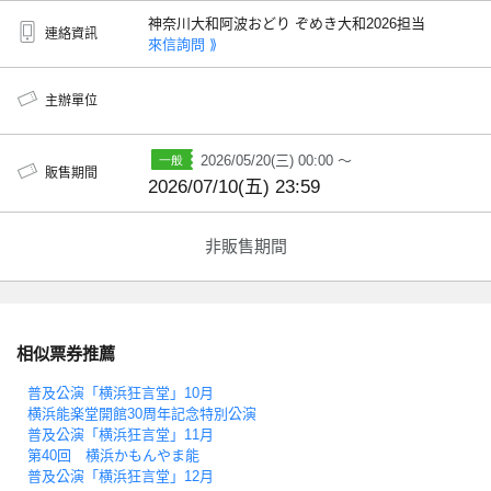
神奈川大和阿波おどり ぞめき大和2026担当
連絡資訊
來信詢問 ⟫
主辦單位
2026/05/20(三) 00:00 ～
販售期間
2026/07/10(五) 23:59
非販售期間
相似票券推薦
普及公演「横浜狂言堂」10月
横浜能楽堂開館30周年記念特別公演
普及公演「横浜狂言堂」11月
第40回 横浜かもんやま能
普及公演「横浜狂言堂」12月