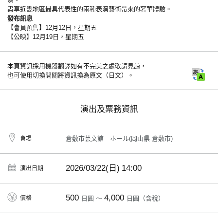
盡享近畿地區最具代表性的兩種表演藝術帶來的奢華體驗。
發布訊息
【會員預售】12月12日，星期五
【公映】12月19日，星期五
本頁資訊採用機器翻譯如有不完美之處敬請見諒，
也可使用切換開關將資訊換為原文（日文）。
演出及票務資訊
倉敷市芸文館 ホール(岡山県 倉敷市)
會場
2026/03/22(日)
14:00
演出日期
500
4,000
價格
日圓 ～
日圓（含稅）