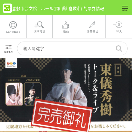
倉敷市芸文館 ホール(岡山縣 倉敷市) 的票券情報
Language
進階搜尋
推薦
註冊會員
登入
篩選條件