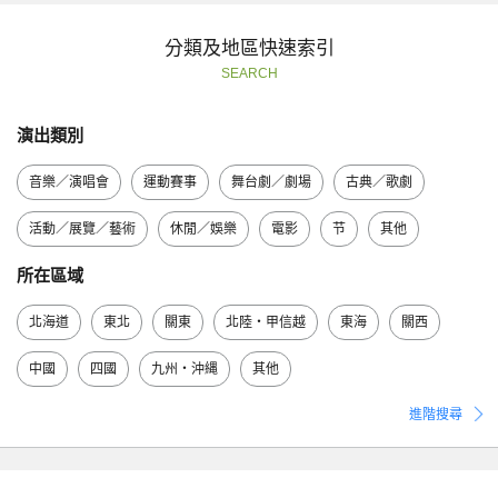
分類及地區快速索引
SEARCH
演出類別
音樂／演唱會
運動賽事
舞台劇／劇場
古典／歌劇
活動／展覽／藝術
休閒／娛樂
電影
节
其他
所在區域
北海道
東北
關東
北陸・甲信越
東海
關西
中國
四國
九州・沖縄
其他
進階搜尋