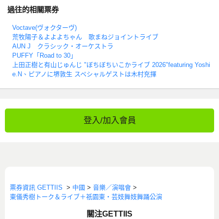
過往的相關票券
Voctave(ヴォクターヴ)
荒牧陽子＆よよよちゃん 歌まねジョイントライブ
AUN J クラシック・オーケストラ
PUFFY「Road to 30」
上田正樹と有山じゅんじ "ぼちぼちいこかライブ 2026"featuring Yoshi
e.N、ピアノに堺敦生 スペシャルゲストは木村充揮
登入/加入會員
票券資訊 GETTIIS
>
中國
>
音樂／演唱會
>
東儀秀樹トーク＆ライブ＋祇園東・芸妓舞妓舞踊公演
關注GETTIIS