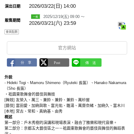
m
a
2026/03/22(日)
14:00
演出日期
r
k
2025/12/19(五) 09:00 ～
販售期間
2026/03/21(六) 23:59
會員點數
官方網站
外貌
- Hideki Togi、Mamoru Shimeno（Ryuteki 長笛）、Hanako Nakamura
（Sho 長笛）
・祗園東歌舞會的藝伎與舞妓
[舞妓] 友榮入、萬三、兼鈴、兼鈴、兼鈴、萬紗屋
[藝伎] 富田愛、加納與歌、富光佑、雛湯、萬齋奈緒、加納久、富木川
[本地] 宮古、常和、真納基、由秀
概述
第一部分：戶木秀樹的演講和現場表演，融合了雅樂和現代音樂。
第二部分：京都五大藝伎區之一－祗園東歌舞會的藝伎與舞伎的舞蹈表
演。