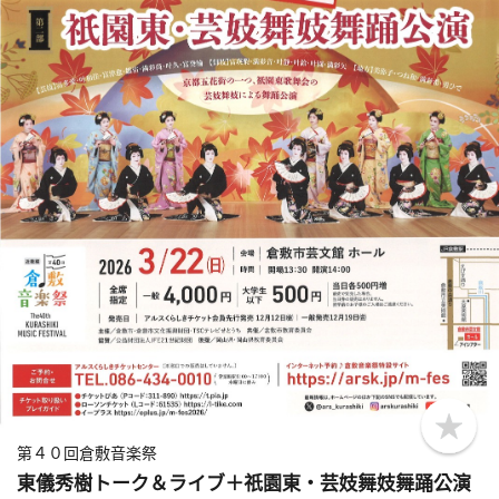
b
o
第４０回倉敷音楽祭
o
東儀秀樹トーク＆ライブ＋祇園東・芸妓舞妓舞踊公演
k