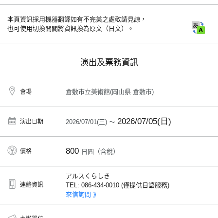
本頁資訊採用機器翻譯如有不完美之處敬請見諒，
也可使用切換開關將資訊換為原文（日文）。
演出及票務資訊
倉敷市立美術館(岡山県 倉敷市)
會場
2026/07/05(日)
演出日期
2026/07/01(三) ～
800
價格
日圓（含稅）
アルスくらしき
連絡資訊
TEL: 086-434-0010 (僅提供日語服務)
來信詢問 ⟫