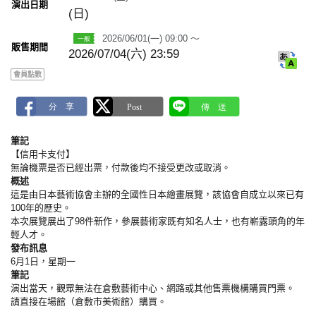
m
演出日期
(日)
a
r
k
2026/06/01(一) 09:00 ～
販售期間
2026/07/04(六) 23:59
會員點數
筆記
【信用卡支付】
無論機票是否已經出票，付款後均不接受更改或取消。
概述
這是由日本藝術協會主辦的全國性日本繪畫展覽，該協會自成立以來已有
100年的歷史。
本次展覽展出了98件新作，參展藝術家既有知名人士，也有嶄露頭角的年
輕人才。
發布訊息
6月1日，星期一
筆記
演出當天，觀眾無法在倉敷藝術中心、網路或其他售票機構購買門票。
請直接在場館（倉敷市美術館）購買。