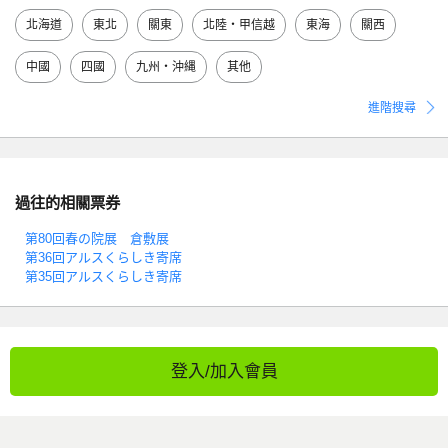
北海道
東北
關東
北陸・甲信越
東海
關西
中國
四國
九州・沖縄
其他
進階搜尋
過往的相關票券
第80回春の院展 倉敷展
第36回アルスくらしき寄席
第35回アルスくらしき寄席
登入/加入會員