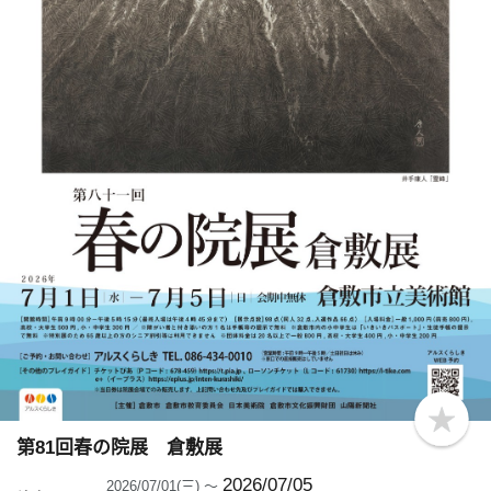
b
o
第81回春の院展 倉敷展
o
k
2026/07/05
2026/07/01(三) ～