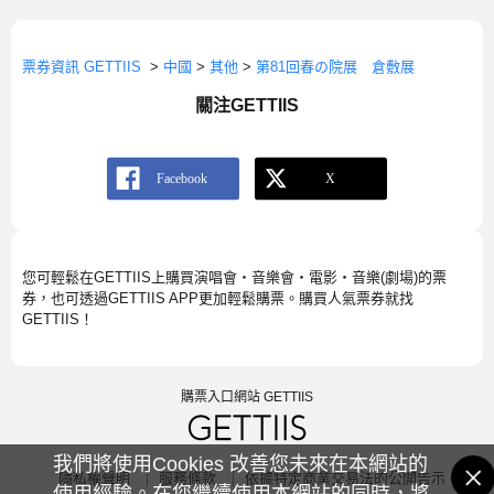
票券資訊 GETTIIS
>
中國
>
其他
>
第81回春の院展 倉敷展
關注GETTIIS
您可輕鬆在GETTIIS上購買演唱會・音樂會・電影・音樂(劇場)的票
券，也可透過GETTIIS APP更加輕鬆購票。購買人氣票券就找
GETTIIS！
購票入口網站 GETTIIS
我們將使用Cookies 改善您未來在本網站的
隱私權聲明
服務條款
依據特定商業交易法的公開告示
使用經驗。在您繼續使用本網站的同時，將