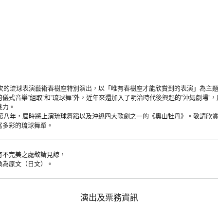
辦一次的琉球表演藝術春樹座特別演出，以「唯有春樹座才能欣賞到的表演」為主
儀式音樂“組取”和“琉球舞”外，近年來還加入了明治時代後興起的“沖繩劇場”
魅力。
辦的第八年，屆時將上演琉球舞蹈以及沖繩四大歌劇之一的《奧山牡丹》。敬請欣
富多彩的琉球舞蹈。
有不完美之處敬請見諒，
換為原文（日文）。
演出及票務資訊