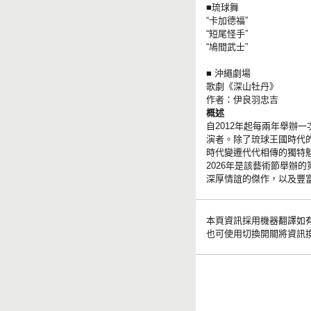
■琉球舞
“卡加德福”
“短尾怪手”
“鳩間武士”
■ 沖繩劇場
歌劇《深山牡丹》
作者：伊良羽忠吉
概述
自2012年起每兩年舉
演者。除了琉球王國時代的
時代變遷代代相傳的獨特
2026年是該藝術節舉
深厚情誼的傑作，以及豐
本頁資訊採用機器翻譯如
也可使用切換開關將資訊