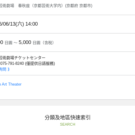
芸術劇場 春秋座（京都芸術大学内）(京都府 京都市)
6/06/13(六)
14:00
00
5,000
日圓 ～
日圓（含稅）
芸術劇場チケットセンター
: 075-791-8240 (僅提供日語服務)
詢問 ⟫
 Art Theater
分類及地區快速索引
SEARCH