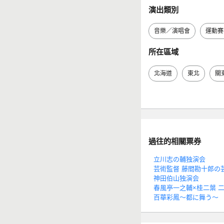
演出類別
音樂／演唱會
運動賽
所在區域
北海道
東北
關
過往的相關票券
立川志の輔独演会
芸術監督 藤間勘十郎の
神田伯山独演会
春風亭一之輔×桂二葉 二人
百華彩鳳～都に舞う～