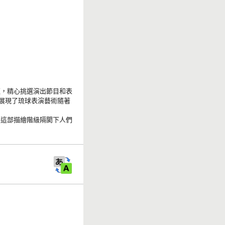
題，精心挑選演出節目和表
，展現了琉球表演藝術隨著
賞這部描繪階級隔閡下人們