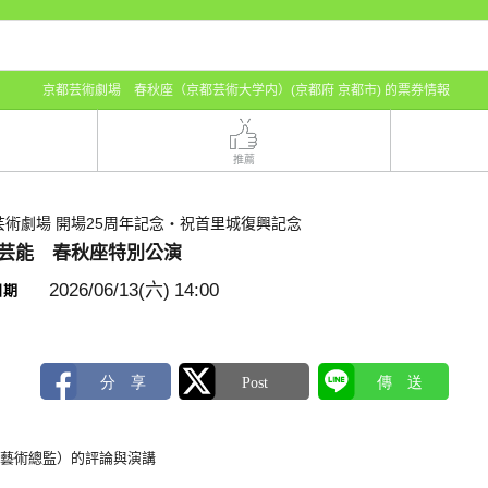
京都芸術劇場 春秋座（京都芸術大学内）(京都府 京都市) 的票券情報
推薦
芸術劇場 開場25周年記念・祝首里城復興記念
芸能 春秋座特別公演
2026/06/13(六)
14:00
日期
場藝術總監）的評論與演講