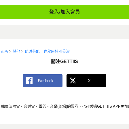
登入/加入會員
>
關西
>
其他
>
琉球芸能 春秋座特別公演
關注GETTIIS
S上購買演唱會・音樂會・電影・音樂(劇場)的票券，也可透過GETTIIS APP