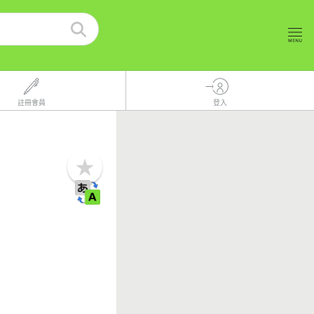
註冊會員
登入
b
o
o
k
m
a
r
k