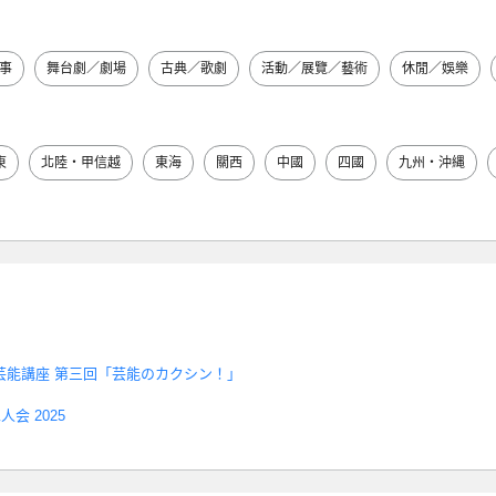
事
舞台劇／劇場
古典／歌劇
活動／展覽／藝術
休閒／娛樂
東
北陸・甲信越
東海
關西
中國
四國
九州・沖縄
芸能講座 第三回「芸能のカクシン！」
会 2025