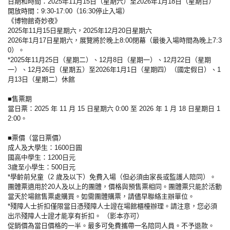
日期和時間：2025年11月15日（星期六）至2026年1月18日（星期日）
開放時間：9:30-17:00（16:30停止入場）
《博物館奇妙夜》
2025年11月15日星期六，2025年12月20日星期六
2026年1月17日星期六，展覽將於晚上8:00閉幕（最後入場時間為晚上7:3
0）。
*2025年11月25日（星期二）、12月8日（星期一）、12月22日（星期
一）、12月26日（星期五）至2026年1月1日（星期四）（國定假日）、1
月13日（星期二）休館
■售票期
當日票：2025 年 11 月 15 日星期六 0:00 至 2026 年 1 月 18 日星期日 1
2:00。
■票價（當日票價）
成人及大學生：1600日圓
國高中學生：1200日元
3歲至小學生：500日元
*學齡前兒童（2 歲及以下）免費入場（但必須由家長或監護人陪同）。
團體票適用於20人及以上的團體，價格與預售票相同。團體票只能於活動
當天於場館售票處購買。如需團體購票，請儘早聯絡主辦單位。
*殘障人士折扣僅限當日憑殘障人士證在場館櫃檯辦理。請注意，您必須
出示殘障人士證才能享有折扣。 （影本亦可）
促銷價為當日價格的一半。最多可免費攜帶一名陪同人員。不予退款。