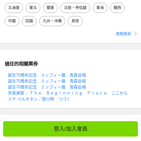
北海道
東北
關東
北陸・甲信越
東海
關西
中國
四國
九州・沖縄
其他
進階搜尋
過往的相關票券
誕生70周年記念 ミッフィー展 青森会場
誕生70周年記念 ミッフィー展 青森会場
誕生70周年記念 ミッフィー展 青森会場
奈良美智： Ｔｈｅ Ｂｅｇｉｎｎｉｎｇ Ｐｌａｃｅ ここから
ミナ ペルホネン／皆川明 つづく
登入/加入會員