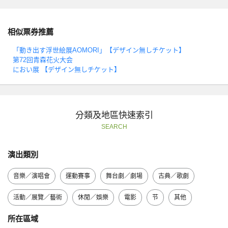
相似票券推薦
「動き出す浮世絵展AOMORI」【デザイン無しチケット】
第72回青森花火大会
におい展 【デザイン無しチケット】
分類及地區快速索引
SEARCH
演出類別
音樂／演唱會
運動賽事
舞台劇／劇場
古典／歌劇
活動／展覽／藝術
休閒／娛樂
電影
节
其他
所在區域