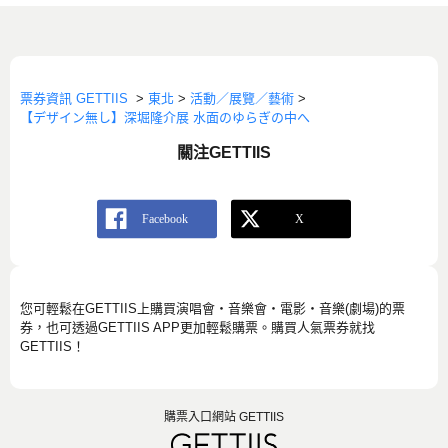
票券資訊 GETTIIS
>
東北
>
活動／展覽／藝術
>
【デザイン無し】深堀隆介展 水面のゆらぎの中へ
關注GETTIIS
您可輕鬆在GETTIIS上購買演唱會・音樂會・電影・音樂(劇場)的票
券，也可透過GETTIIS APP更加輕鬆購票。購買人氣票券就找
GETTIIS！
購票入口網站 GETTIIS