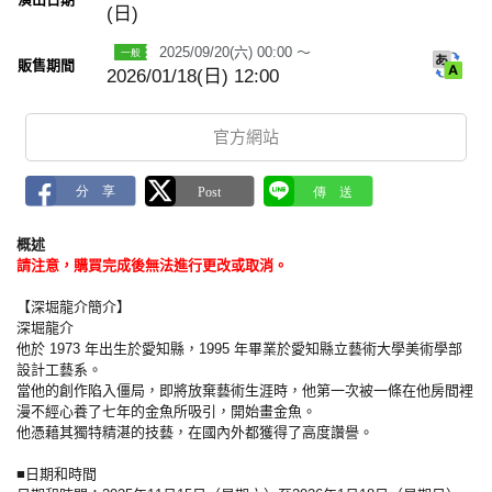
(日)
a
r
k
2025/09/20(六) 00:00 ～
販售期間
2026/01/18(日) 12:00
官方網站
概述
請注意，購買完成後無法進行更改或取消。
【深堀龍介簡介】
深堀龍介
他於 1973 年出生於愛知縣，1995 年畢業於愛知縣立藝術大學美術學部
設計工藝系。
當他的創作陷入僵局，即將放棄藝術生涯時，他第一次被一條在他房間裡
漫不經心養了七年的金魚所吸引，開始畫金魚。
他憑藉其獨特精湛的技藝，在國內外都獲得了高度讚譽。
■日期和時間