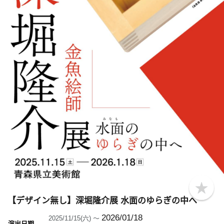
b
o
【デザイン無し】深堀隆介展 水面のゆらぎの中へ
o
k
2026/01/18
2025/11/15(六) ～
m
演出日期