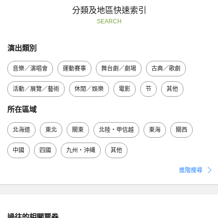
分類及地區快速索引
SEARCH
演出類別
音樂／演唱會
運動賽事
舞台劇／劇場
古典／歌劇
活動／展覽／藝術
休閒／娛樂
電影
节
其他
所在區域
北海道
東北
關東
北陸・甲信越
東海
關西
中國
四國
九州・沖縄
其他
進階搜尋
過往的相關票券