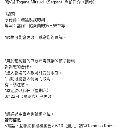
[發布] Togane Mitsuki（Serpan）岸部洋介（鋼琴）
[程序]
亨德爾：暗黑系我的胡
導演：塞爾平協奏曲的第三樂章等
*歌曲可能會更改。感謝您的理解。
*用於預防新的冠狀病毒感染的預防措施
謝謝您的合作。
*進入會場的人數可能受到限制。
*活動可能會因情況而取消。
有。請注意。
*原定於6月6日（星期六）
8月22日（星期六）已更改。
*請通過電話查詢輪椅座位。
發布信息
<電話，互聯網和櫃檯銷售> 6/13（週六）將軍Tomo no Kai〜