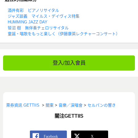
酒井有彩 ピアノリサイタル
ジャズ談義 マイルス・デイヴィス特集
HUMMING JAZZ DAY
笹沼 樹 無伴奏チェロリサイタル
童謡・唱歌をもっと楽しく（伊藤康英レクチャーコンサート）
登入/加入會員
票券資訊 GETTIIS
>
關東
>
音樂／演唱會
>
セルパンの響き
關注GETTIIS