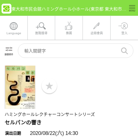
東大和市民会館ハミングホール小ホール(東京都 東大和市) 的票券情報
Language
進階搜尋
推薦
註冊會員
登入
篩選條件
b
o
o
k
m
a
ハミングホールレクチャーコンサートシリーズ
r
k
セルパンの響き
2020/08/22(六)
14:30
演出日期