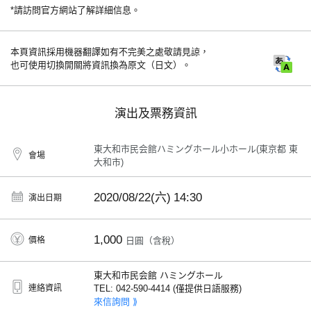
*請訪問官方網站了解詳細信息。
本頁資訊採用機器翻譯如有不完美之處敬請見諒，
也可使用切換開關將資訊換為原文（日文）。
演出及票務資訊
東大和市民会館ハミングホール小ホール(東京都 東
會場
大和市)
2020/08/22(六)
14:30
演出日期
1,000
價格
日圓（含稅）
東大和市民会館 ハミングホール
連絡資訊
TEL: 042-590-4414 (僅提供日語服務)
來信詢問 ⟫