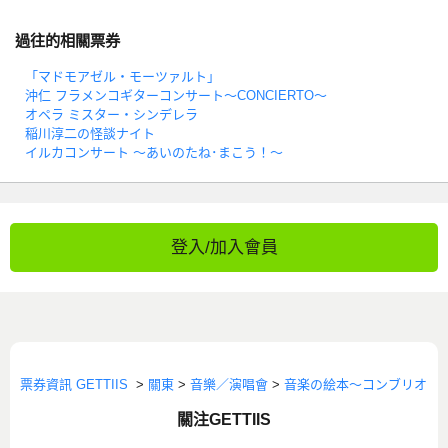
過往的相關票券
「マドモアゼル・モーツァルト」
沖仁 フラメンコギターコンサート～CONCIERTO～
オペラ ミスター・シンデレラ
稲川淳二の怪談ナイト
イルカコンサート ～あいのたね･まこう！～
登入/加入會員
票券資訊 GETTIIS
>
關東
>
音樂／演唱會
>
音楽の絵本～コンブリオ
關注GETTIIS