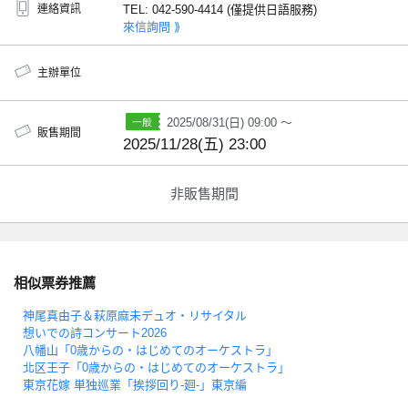
連絡資訊
TEL: 042-590-4414 (僅提供日語服務)
來信詢問 ⟫
主辦單位
2025/08/31(日) 09:00 ～
販售期間
2025/11/28(五) 23:00
非販售期間
相似票券推薦
神尾真由子＆萩原麻未デュオ・リサイタル
想いでの詩コンサート2026
八幡山「0歳からの・はじめてのオーケストラ」
北区王子「0歳からの・はじめてのオーケストラ」
東京花嫁 単独巡業「挨拶回り-廻-」東京編