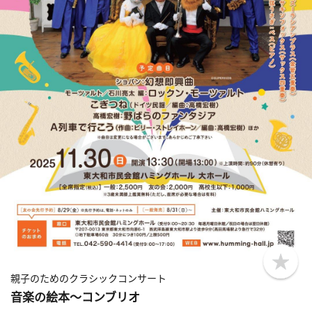
b
o
親子のためのクラシックコンサート
o
音楽の絵本～コンブリオ
k
m