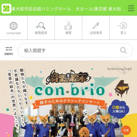
東大和市民会館ハミングホール 大ホール(東京都 東大和市) 的票券情報
Language
進階搜尋
推薦
註冊會員
登入
篩選條件