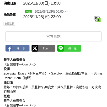
a
2025/11/30(日)
13:30
演出日期
r
k
2025/08/31(日) 09:00 ～
販售期間
2025/11/28(五) 23:00
會員點數
官方網站
親子古典音樂會
《音樂繪本—Con Brio》
投擲
Zoorasian Brass（銅管五重奏）、Saxofox（薩克斯風四重奏）、String
Rabbit: Beth（鋼琴）
曲目表
蕭邦：即興幻想曲、莫札特/石川亮太：搖滾莫札特、高橋宏樹：野玫瑰
幻想曲等
概述
親子古典音樂會
《音樂繪本—Con Brio》