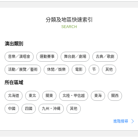
分類及地區快速索引
SEARCH
演出類別
音樂／演唱會
運動賽事
舞台劇／劇場
古典／歌劇
活動／展覽／藝術
休閒／娛樂
電影
节
其他
所在區域
北海道
東北
關東
北陸・甲信越
東海
關西
中國
四國
九州・沖縄
其他
進階搜尋