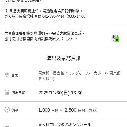
*詳情請參閱官方網站。
*如果您需要輪椅座位，請透過電話與我們聯繫。
東大及市民會場哼唱廳 042-590-4414（9:00-17:00）
本頁資訊採用機器翻譯如有不完美之處敬請見諒，
也可使用切換開關將資訊換為原文（日文）。
演出及票務資訊
東大和市民会館ハミングホール 大ホール(東京都
會場
東大和市)
2025/11/30(日)
13:30
演出日期
1,000
2,500
價格
日圓 ～
日圓（含稅）
東大和市民会館 ハミングホール