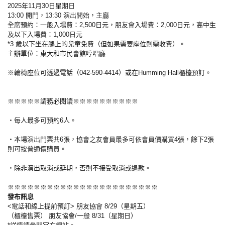
2025年11月30日星期日
13:00 開門，13:30 演出開始，主廳
全席預約：一般入場費：2,500日元，朋友會入場費：2,000日元，高中生
及以下入場費：1,000日元
*3 歲以下坐在腿上的兒童免費（但如果需要座位則需收費）。
主辦單位：東大和市民會館哼唱廳
※輪椅座位可透過電話（042-590-4414）或在Humming Hall櫃檯預訂。
※※※※※請務必閱讀※※※※※※※※※※
・每人最多可預約6人。
・本場演出門票共6張，協會之友會員最多可依會員價購買4張，餘下2張
則可按普通價購買。
・除非演出取消或延期，否則不接受取消或退款。
※※※※※※※※※※※※※※※※※※※※※※※
發布訊息
<電話和線上提前預訂> 朋友協會 8/29（星期五）
（櫃檯售票） 朋友協會/一般 8/31（星期日）