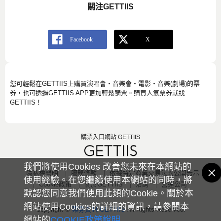
關注GETTIIS
您可輕鬆在GETTIIS上購買演唱會・音樂會・電影・音樂(劇場)的票
券，也可透過GETTIIS APP更加輕鬆購票。購買人氣票券就找
GETTIIS！
購票入口網站 GETTIIS
我們將使用Cookies 改善您未來在本網站的
隱私權聲明
服務條款
依據特定商業交易法的公開告示
使用經驗。在您繼續使用本網站的同時，將
Cookie政策
關於GETTIIS
洽詢
營運公司
默認您同意我們使用此類的Cookie。關於本
網站使用Cookies的詳細的資訊，請參閱本
Copyright ©
票券資訊 GETTIIS
All Rights Reserved.
網站的
COOKIE政策說明