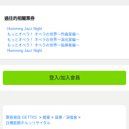
過往的相關票券
Humming Jazz Night
もっとオペラ！ オペラの世界～作曲家編～
もっとオペラ！ オペラの世界～演出家編～
もっとオペラ！ オペラの世界～指揮者編～
Humming Jazz Night
登入/加入會員
票券資訊 GETTIIS
>
關東
>
音樂／演唱會
>
日橋辰朗ホルンリサイタル