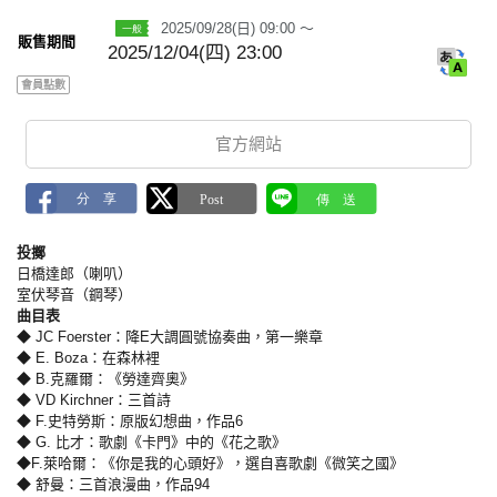
a
2025/09/28(日) 09:00 ～
r
販售期間
k
2025/12/04(四) 23:00
會員點數
官方網站
投擲
日橋達郎（喇叭）
室伏琴音（鋼琴）
曲目表
◆ JC Foerster：降E大調圓號協奏曲，第一樂章
◆ E. Boza：在森林裡
◆ B.克羅爾：《勞達齊奧》
◆ VD Kirchner：三首詩
◆ F.史特勞斯：原版幻想曲，作品6
◆ G. 比才：歌劇《卡門》中的《花之歌》
◆F.萊哈爾：《你是我的心頭好》，選自喜歌劇《微笑之國》
◆ 舒曼：三首浪漫曲，作品94