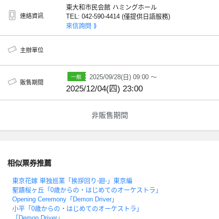
東大和市民会館 ハミングホール
連絡資訊
TEL: 042-590-4414 (僅提供日語服務)
來信詢問 ⟫
主辦單位
2025/09/28(日) 09:00 ～
販售期間
2025/12/04(四) 23:00
非販售期間
相似票券推薦
東京花嫁 単独巡業「挨拶回り-廻-」東京編
聖蹟桜ヶ丘「0歳からの・はじめてのオーケストラ」
Opening Ceremony「Demon Driver」
小平「0歳からの・はじめてのオーケストラ」
「Demon Driver」