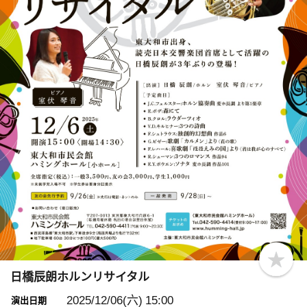
b
o
日橋辰朗ホルンリサイタル
o
k
2025/12/06(六)
15:00
演出日期
m