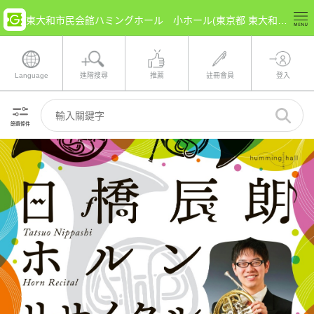
東大和市民会館ハミングホール 小ホール(東京都 東大和市) 的票券情報
Language
進階搜尋
推薦
註冊會員
登入
篩選條件