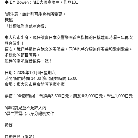
◆ EY Bowen：降E大調奏鳴曲，作品101
*請注意，該計劃可能會有所變更。
概述
「日橋達郎圓號演奏會」
東大和市出身、現任讀賣日本交響樂團首席指揮的日橋達郎時隔三年再次
登台演出！
這次，我們將聚焦在鮑文的奏鳴曲，同時也將介紹無伴奏曲和歌劇歌曲。
多樣化的節目陣容。
超棒的喇叭聲音值得一聽！
日期：2025年12月6日星期六
時間/開門時間 14:30 演出開始時間 15:00
會場：東大及市民會館哼唱廳小廳
票價：[全額預約]：普通票3,500日元，朋友會3,000日元，學生1,000日元
*學齡前兒童不允許入內
*學生票需出示身分證明文件
投擲
日橋達郎（喇叭）