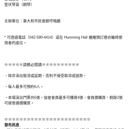
室伏琴音（鋼琴）
主辦單位：東大和市民會館哼唱廳
* 可透過電話（042-590-4414）或在 Humming Hall 櫃檯預訂適合輪椅使
用者的座位。
※※※※※請務必閱讀※※※※※※※※※※
・除非演出取消或延期，否則不接受取消或退款。
・每人最多可預約6人。
・本場演出門票共6張，協會會員最多可購買4張，會員價購買，剩餘2張
可按普通價購買。
※※※※※※※※※※※※※※※※※※※※※※※
發布訊息