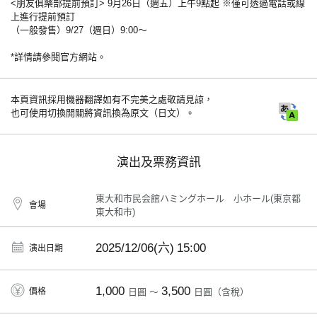
<朋友俱樂部提前預訂> 9月26日（週五）上午9點起 ※僅可透過電話或線
上進行提前預訂
（一般發售）9/27（週日）9:00～
*詳情請參閱官方網站。
本頁資訊採用機器翻譯如有不完美之處敬請見諒，
也可使用切換開關將資訊換為原文（日文）。
演出及票務資訊
東大和市民会館ハミングホール 小ホール(東京都
會場
東大和市)
2025/12/06(六)
15:00
演出日期
1,000
3,500
價格
日圓 ～
日圓（含稅）