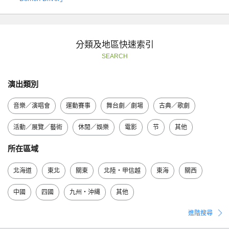
分類及地區快速索引
SEARCH
演出類別
音樂／演唱會
運動賽事
舞台劇／劇場
古典／歌劇
活動／展覽／藝術
休閒／娛樂
電影
节
其他
所在區域
北海道
東北
關東
北陸・甲信越
東海
關西
中國
四國
九州・沖縄
其他
進階搜尋