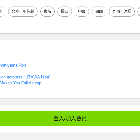
東
北陸・甲信越
東海
關西
中國
四國
九州・沖縄
mon-yama Noh
oh actoress "UZAWA Hisa"
Makes You Fall Asleep
登入/加入會員