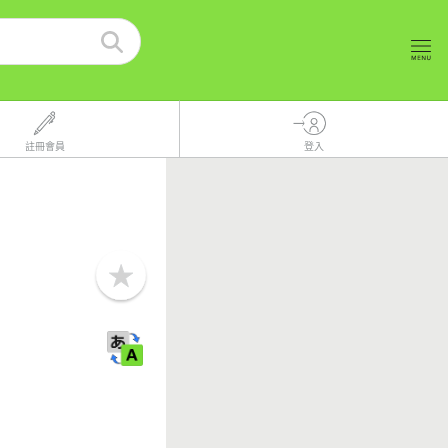
註冊會員
登入
b
o
o
k
m
a
r
k