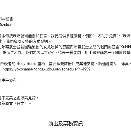
）野村萬齋
zukami
本傳統表演藝術能劇和狂言，我們提供多種服務，例如“一名助手免費”、“表演期
翻譯”，我們會以支持的方式發送。
年輕武士並試圖強迫他的女兒吃掉的惡魔與年輕武士之間的戰鬥的狂言“Kubibi
umasaka，扮演牛若丸。我們將表演“熊坂”，這是一種能劇，用手勢來講述一個關於
障礙者的 Body Sonic 座椅（需要預先註冊）或其他支持，請通過電話、傳
//yokohama-nohgakudou.org/schedule/?=4959
星期六中午發布
有不完美之處敬請見諒，
換為原文（日文）。
演出及票務資訊