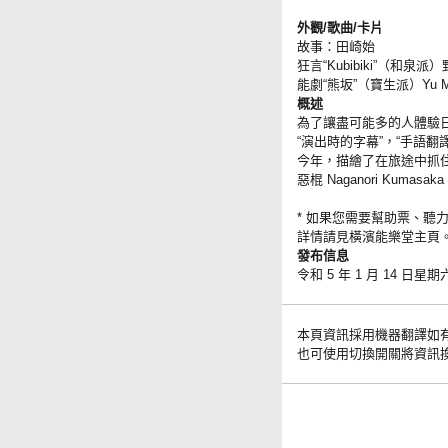
外觀/歌曲/卡片
故事：田崎始
狂言“Kubibiki”（和泉派
能劇“熊坂”（寶生派）Yu Mi
概述
為了讓盡可能多的人體驗日
“演出時的字幕”，“手語
今年，描繪了在旅途中抓住
惡棍 Naganori K
* 如果您需要幫助票、聽力
詳情請見橫濱能樂堂主頁。 https:
發布信息
令和 5 年 1 月 14 日
本頁資訊採用機器翻譯如
也可使用切換開關將資訊