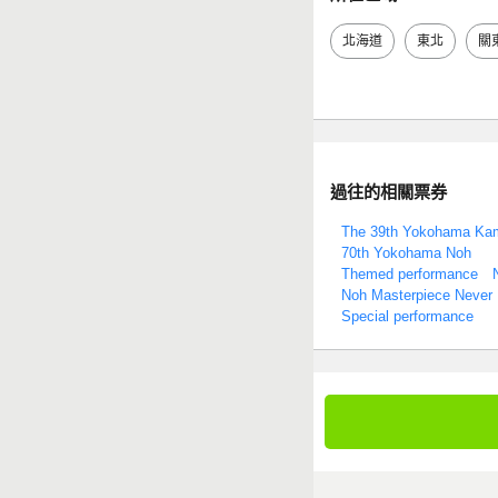
北海道
東北
關
過往的相關票券
The 39th Yokohama Ka
70th Yokohama Noh
Themed performance N
Noh Masterpiece Never 
Special performance