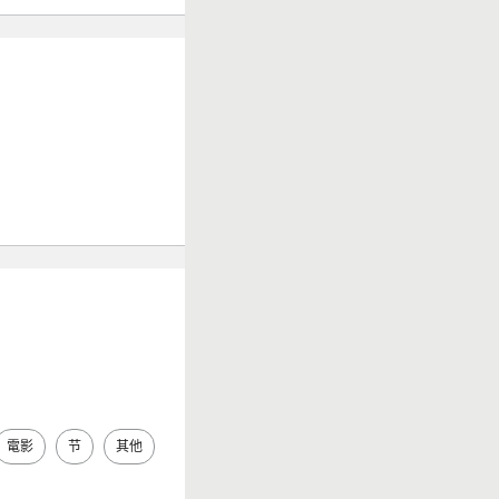
電影
节
其他