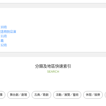
10月
記念特別公演
11月
ま能
12月
分類及地區快速索引
SEARCH
事
舞台劇／劇場
古典／歌劇
活動／展覽／藝術
休閒／娛樂