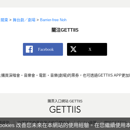
>
關東
>
舞台劇／劇場
>
Barrier-free Noh
關注GETTIIS
S上購買演唱會・音樂會・電影・音樂(劇場)的票券，也可透過GETTIIS APP
購票入口網站 GETTIIS
務條款
依據特定商業交易法的公開告示
Cookie政策
關於GETTIIS
ookies 改善您未來在本網站的使用經驗。在您繼續使用