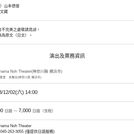
倉派）山本德俊
月文藏
有不完美之處敬請見諒，
換為原文（日文）。
演出及票務資訊
ohama Noh Theater(神奈川縣 横浜市)
楽堂 本舞台(神奈川県 横浜市)
3/12/02(六)
14:00
00
7,000
日圓 ～
日圓（含稅）
hama Noh Theater
: 045-263-3055 (僅提供日語服務)