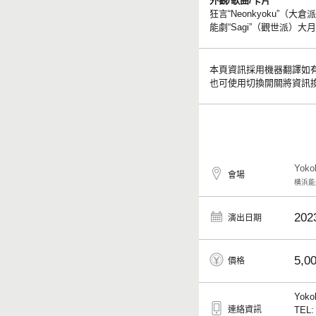
外觀/歌曲/卡片
狂言“Neonkyoku”（大
能劇“Sagi”（觀世派）大
本頁資訊採用機器翻譯如
也可使用切換開關將資訊
Yok
會場
横浜能
202
演出日期
5,0
價格
Yoko
連絡資訊
TEL