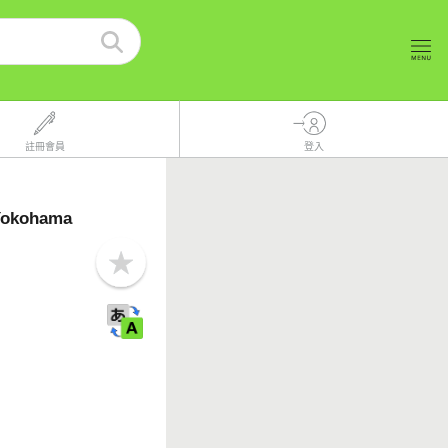
註冊會員
登入
 Yokohama
b
o
o
k
m
a
r
k