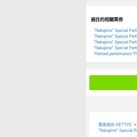
過往的相關票券
"Nakajime" Special Perf
"Nakajime" Special Perf
"Nakajime" Special Perf
"Nakajime" Special Per
Themed performance"This
票券資訊 GETTIIS
"Nakajime" Special P