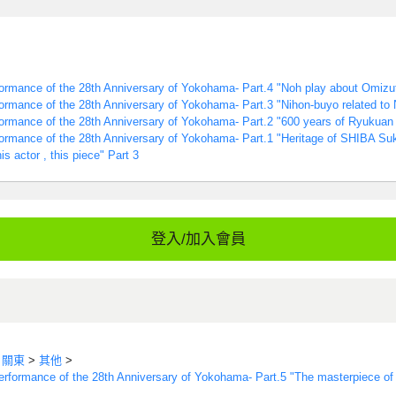
ormance of the 28th Anniversary of Yokohama- Part.4 "Noh play about Omizut
ormance of the 28th Anniversary of Yokohama- Part.3 "Nihon-buyo related t
ormance of the 28th Anniversary of Yokohama- Part.2 "600 years of Ryukuan 
formance of the 28th Anniversary of Yokohama- Part.1 "Heritage of SHIBA S
 actor , this piece" Part 3
登入/加入會員
>
關東
>
其他
>
erformance of the 28th Anniversary of Yokohama- Part.5 "The masterpiece o