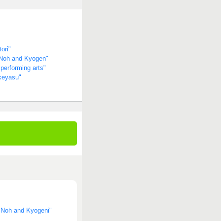
ori"
o Noh and Kyogen"
performing arts"
ukeyasu"
f Noh and Kyogeni"