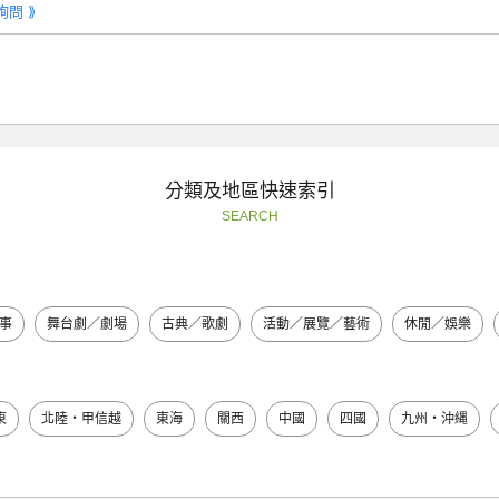
詢問 ⟫
分類及地區快速索引
SEARCH
事
舞台劇／劇場
古典／歌劇
活動／展覽／藝術
休閒／娛樂
東
北陸・甲信越
東海
關西
中國
四國
九州・沖縄