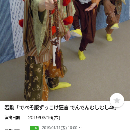
b
o
若駒「でべそ版ずっこけ狂言 でんでんむしむし48」
o
k
2019/03/16(六)
演出日期
m
a
2019/01/11(五) 10:00 ～
r