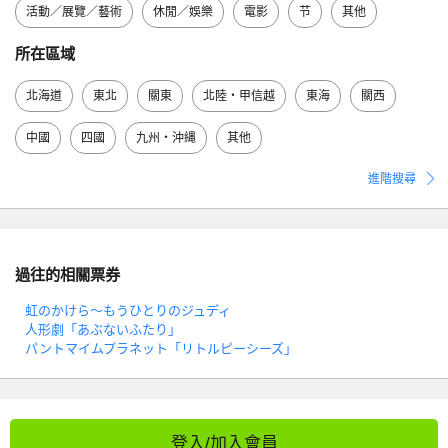
活動／展覽／藝術
休閒／娛樂
電影
节
其他
所在區域
北海道
東北
關東
北陸・甲信越
東海
關西
中國
四國
九州・沖縄
其他
進階搜尋
過往的相關票券
虹のかけら～もうひとりのジュディ
人形劇「あぶないふたり」
パントマイムプラネット「リトルピーシーズ」
登入/加入會員