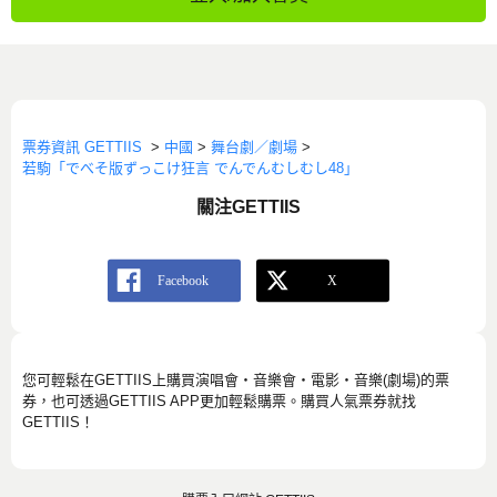
票券資訊 GETTIIS
>
中國
>
舞台劇／劇場
>
若駒「でべそ版ずっこけ狂言 でんでんむしむし48」
關注GETTIIS
您可輕鬆在GETTIIS上購買演唱會・音樂會・電影・音樂(劇場)的票
券，也可透過GETTIIS APP更加輕鬆購票。購買人氣票券就找
GETTIIS！