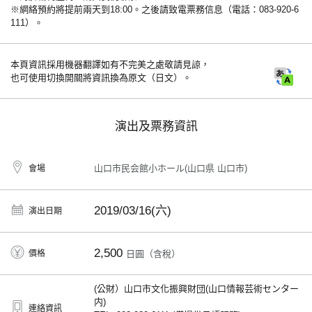
※網絡預約將提前兩天到18:00。之後請致電票務信息（電話：083-920-6
111）。
本頁資訊採用機器翻譯如有不完美之處敬請見諒，
也可使用切換開關將資訊換為原文（日文）。
演出及票務資訊
山口市民会館小ホール(山口県 山口市)
會場
2019/03/16(六)
演出日期
2,500
價格
日圓（含稅）
(公財）山口市文化振興財団(山口情報芸術センター
内)
連絡資訊