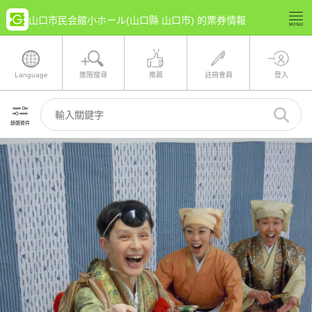
山口市民会館小ホール(山口縣 山口市) 的票券情報
Language
進階搜尋
推薦
註冊會員
登入
篩選條件