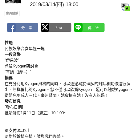
販售期間
k
2019/03/14(四) 18:00
會員點數
性能
民族娛樂合奏年輕一塊
一段音樂
“伊呂波”
體驗Kyogen研討會
“耳蝸（蝸牛）”
摘要
在充分利用Kyogen風格的同時，可以通過易於理解的對話和動作進行演
出，無與倫比的Kyogen。您不僅可以欣賞Kyogen，還可以體驗Kyogen，
從嬰兒到成人三代。毫無疑問，她會擁有她！沒有人錯過！
發布信息
[發布日期]
批量發布1月11日（週五）10：00~
※支付3年以上
※對於輪椅座椅，請與我們聯繫。