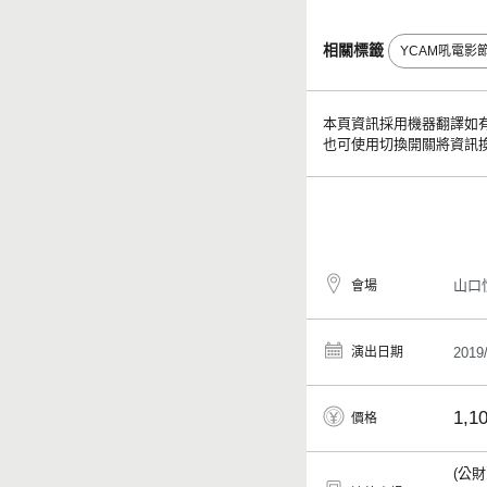
相關標籤
YCAM吼電影節
本頁資訊採用機器翻譯如
也可使用切換開關將資訊
山口
會場
演出日期
2019
1,1
價格
(公