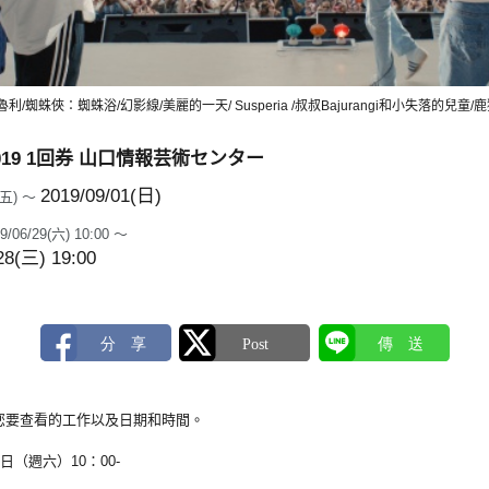
蜘蛛俠：蜘蛛浴/幻影線/美麗的一天/ Susperia /叔叔Bajurangi和小失落的兒童
019 1回券 山口情報芸術センター
2019/09/01(日)
0(五) ～
9/06/29(六) 10:00 ～
28(三) 19:00
您要查看的工作以及日期和時間。
日（週六）10：00-