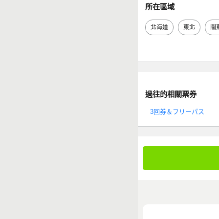
所在區域
北海道
東北
關
過往的相關票券
3回券＆フリーパス