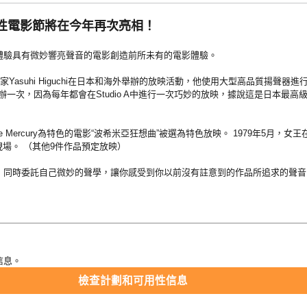
性電影節將在今年再次亮相！
體驗具有微妙響亮聲音的電影創造前所未有的電影體驗。
家Yasuhi Higuchi在日本和海外舉辦的放映活動，他使用大型高品質揚聲器
舉辦一次，因為每年都會在Studio A中進行一次巧妙的放映，據說這是日本最
die Mercury為特色的電影“波希米亞狂想曲”被選為特色放映。 1979年5月
現場。 （其他9件作品預定放映）
，同時委託自己微妙的聲學，讓你感受到你以前沒有註意到的作品所追求的聲音的
信息。
檢查計劃和可用性信息