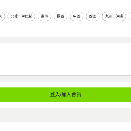
東
北陸・甲信越
東海
關西
中國
四國
九州・沖縄
登入/加入會員