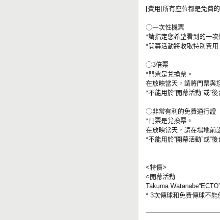
[費用]所有座位都是免費
◯一次性機票
*請指定您希望看到的一次
*開幕活動將收取特別費用
◯3倍票
*門票是兌換票。
在放映當天，請將門票與
*不能用於“開幕活動”或“後
◯非常有利的免費通行證
*門票是兌換票。
在放映當天，請在場地前
*不能用於“開幕活動”或“後
<特價>
○開幕活動
Takuma Watanabe“
* 3次傳球和免費傳球不能