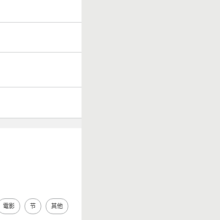
電影
节
其他