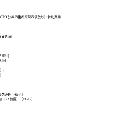
be“ECTO”弦樂四重奏原聲表演放映] *特別費用
節後台巡演]
布羅利]
幕版]
）]
]
叔和一個失踪的小孩子】
改版（2K篩選）（PG12）]