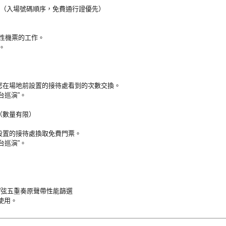
的（入場號碼順序，免費通行證優先）
性機票的工作。
。
您在場地前設置的接待處看到的次數交換。
台巡演”。
（數量有限）
設置的接待處換取免費門票。
台巡演”。
ECTO”弦五重奏原聲帶性能篩選
使用。