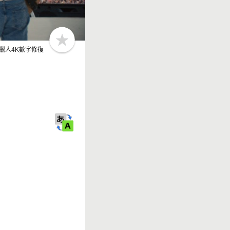
b
/鹿獵人4K數字修復
o
o
k
m
a
r
k