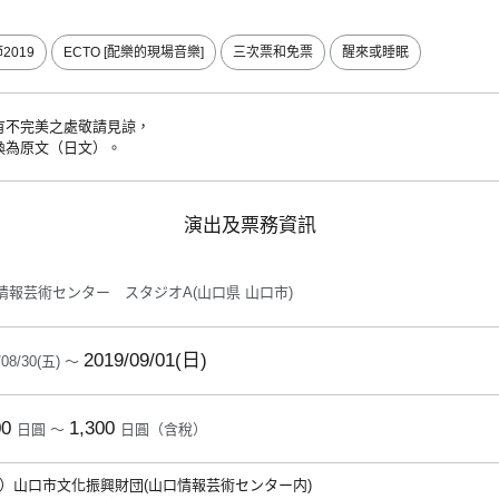
2019
ECTO [配樂的現場音樂]
三次票和免票
醒來或睡眠
有不完美之處敬請見諒，
換為原文（日文）。
演出及票務資訊
情報芸術センター スタジオA(山口県 山口市)
2019/09/01(日)
/08/30(五) ～
00
1,300
日圓 ～
日圓（含稅）
財）山口市文化振興財団(山口情報芸術センター内)