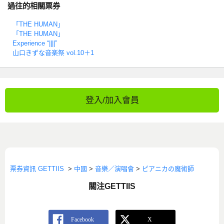
過往的相關票券
「THE HUMAN」
「THE HUMAN」
Experience “||||”
山口きずな音楽祭 vol.10＋1
登入/加入會員
票券資訊 GETTIIS
>
中國
>
音樂／演唱會
>
ピアニカの魔術師
關注GETTIIS