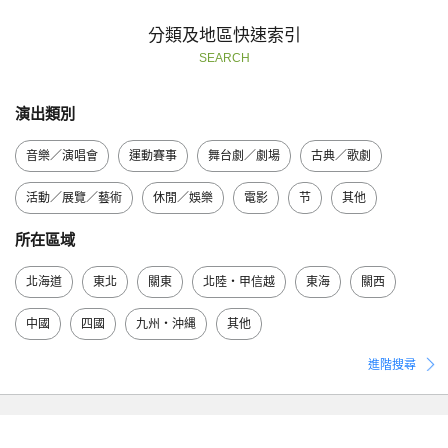
分類及地區快速索引
SEARCH
演出類別
音樂／演唱會
運動賽事
舞台劇／劇場
古典／歌劇
活動／展覽／藝術
休閒／娛樂
電影
节
其他
所在區域
北海道
東北
關東
北陸・甲信越
東海
關西
中國
四國
九州・沖縄
其他
進階搜尋