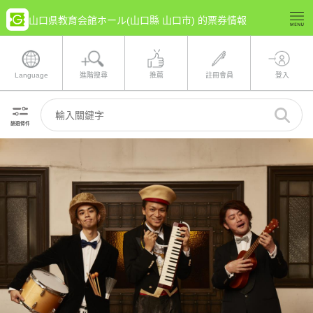
山口県教育会館ホール(山口縣 山口市) 的票券情報
Language
進階搜尋
推薦
註冊會員
登入
篩選條件