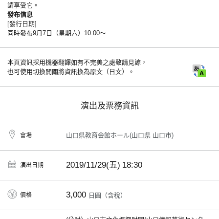
請享受它。
發布信息
[發行日期]
同時發布9月7日（星期六）10:00〜
本頁資訊採用機器翻譯如有不完美之處敬請見諒，
也可使用切換開關將資訊換為原文（日文）。
演出及票務資訊
山口県教育会館ホール(山口県 山口市)
會場
2019/11/29(五)
18:30
演出日期
3,000
價格
日圓（含稅）