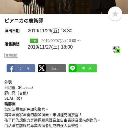
b
o
ピアニカの魔術師
o
k
2019/11/29(五)
18:30
演出日期
m
a
2019/09/07(六) 10:00 ～
r
販售期間
k
2019/11/27(三) 18:00
會員點數
外表
米切裡（Pianica）
野口亮（吉他）
SEAI（鼓）
輪廓圖
您無法想像的色調和驚喜。
鋼琴演奏家演奏的鋼琴演奏，米切裡充滿驚喜！
孩子們的想像力是通過騎乘聲音並自由表達音樂來創造的。
由活躍在前線的專業表演者組成的強大音樂會。