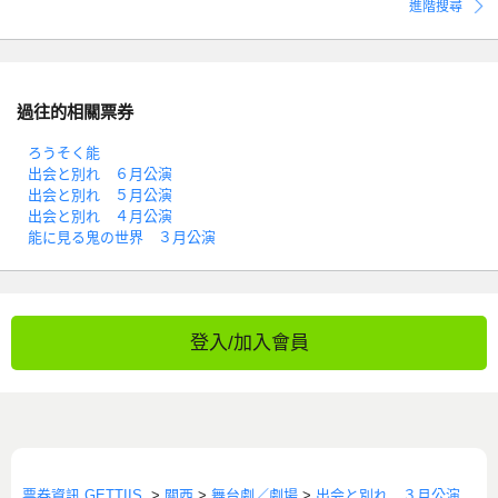
進階搜尋
過往的相關票券
ろうそく能
出会と別れ ６月公演
出会と別れ ５月公演
出会と別れ ４月公演
能に見る鬼の世界 ３月公演
登入/加入會員
票券資訊 GETTIIS
>
關西
>
舞台劇／劇場
>
出会と別れ ３月公演