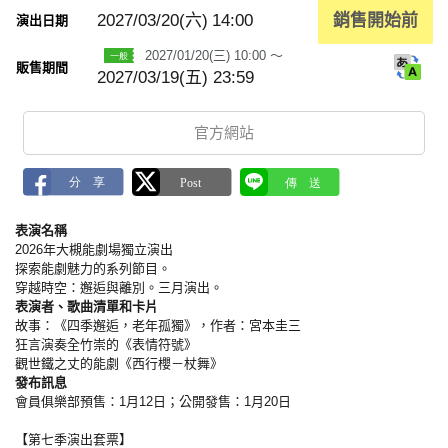
m
a
2027/03/20(六)
14:00
銷售開始前
演出日期
r
k
2027/01/20(三) 10:00 ～
販售期間
2027/03/19(五) 23:59
官方網站
表演名稱
2026年大槻能劇場獨立演出
探索能劇魅力的系列節目。
穿越時空：邂逅與離別。三月演出。
表演者、歌曲清單和卡片
故事：《四季邂逅，老年孤獨》，作者：宮本圭三
狂言演奏全竹崇的《表情符號》
觀世鐵之丈的能劇《西行櫻－杖舞》
發布訊息
會員俱樂部預售：1月12日；公開發售：1月20日
【第七季演出套票】