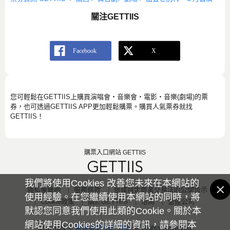
關注GETTIIS
您可輕鬆在GETTIIS上購買演唱會・音樂會・電影・音樂(劇場)的票
券，也可透過GETTIIS APP更加輕鬆購票。購買人氣票券就找
GETTIIS！
購票入口網站 GETTIIS
我們將使用Cookies 改善您未來在本網站的
隱私權聲明
服務條款
依據特定商業交易法的公開告示
使用經驗。在您繼續使用本網站的同時，將
Cookie政策
關於GETTIIS
洽詢
營運公司
默認您同意我們使用此類的Cookie。關於本
網站使用Cookies的詳細的資訊，請參閱本
Copyright ©
票券資訊 GETTIIS
All Rights Reserved.