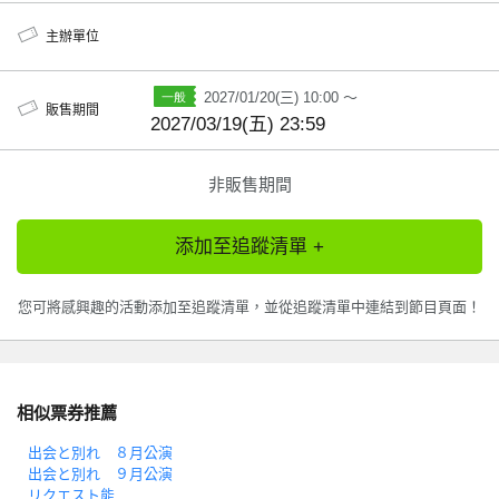
主辦單位
2027/01/20(三) 10:00 ～
販售期間
2027/03/19(五) 23:59
非販售期間
添加至追蹤清單 +
您可將感興趣的活動添加至追蹤清單，並從追蹤清單中連結到節目頁面！
相似票券推薦
出会と別れ ８月公演
出会と別れ ９月公演
リクエスト能