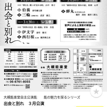
b
o
大槻能楽堂自主公演能 能の魅力を探るシリーズ
o
出会と別れ ３月公演
k