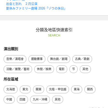
出会と別れ ２月公演
夏休みファミリー劇場 2026「ゾウの休日」
分類及地區快速索引
SEARCH
演出類別
音樂／演唱會
運動賽事
舞台劇／劇場
古典／歌劇
活動／展覽／藝術
休閒／娛樂
電影
节
其他
所在區域
北海道
東北
關東
北陸・甲信越
東海
關西
中國
四國
九州・沖縄
其他