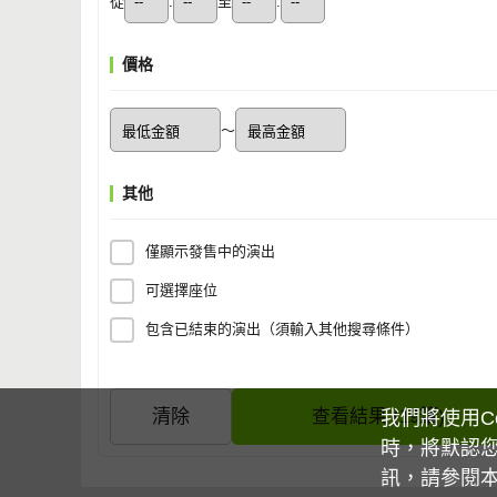
從
:
至
:
價格
～
其他
僅顯示發售中的演出
可選擇座位
包含已結束的演出（須輸入其他搜尋條件）
清除
查看結果 (19筆)
我們將使用C
時，將默認您
訊，請參閱