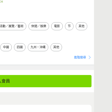
CH
活動／展覽／藝術
休閒／娛樂
電影
节
其他
中國
四國
九州・沖縄
其他
進階搜尋
入會員