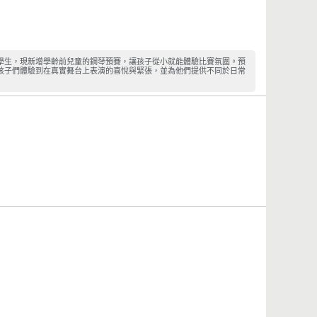
學生，現新增學齡前兒童的鋼琴預賽，讓孩子從小就能體驗比賽氛圍。預
孩子們體驗到在真實舞台上表演的喜悅與緊張，並為他們提供不同於日常