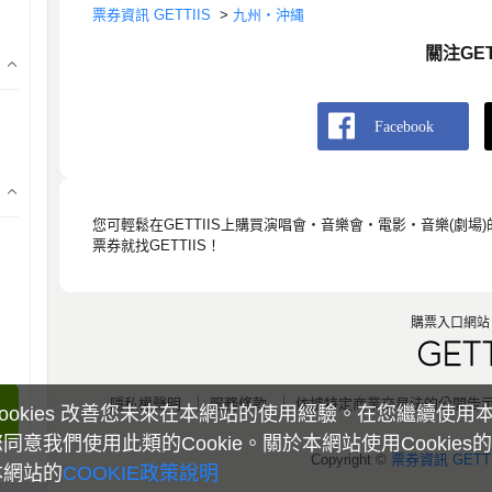
票券資訊 GETTIIS
>
九州・沖縄
關注GET
您可輕鬆在GETTIIS上購買演唱會・音樂會・電影・音樂(劇場)
票券就找GETTIIS！
購票入口網站 G
隱私權聲明
服務條款
依據特定商業交易法的公開告
ookies 改善您未來在本網站的使用經驗。在您繼續使用
同意我們使用此類的Cookie。關於本網站使用Cookies
Copyright ©
票券資訊 GETTI
本網站的
COOKIE政策說明