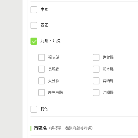
中國
四國
九州・沖縄
福岡縣
佐賀縣
長崎縣
熊本縣
大分縣
宮崎縣
鹿児島縣
沖縄縣
其他
市區名
（選擇單一都道府縣後可選）