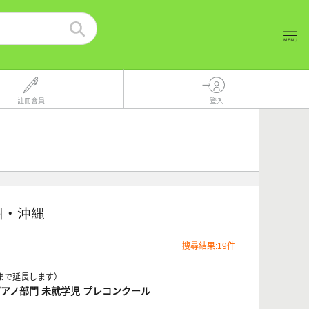
註冊會員
登入
九州・沖縄
搜尋結果:19件
まで延長します）
ピアノ部門 未就学児 プレコンクール