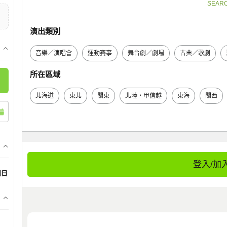
SEAR
演出類別
音樂／演唱會
運動賽事
舞台劇／劇場
古典／歌劇
所在區域
北海道
東北
關東
北陸・甲信越
東海
關西
登入/加
週日