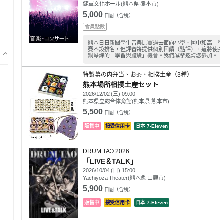
健軍文化ホール(熊本県 熊本市)
5,000
日圓（含稅）
會員點數
熊本日日新聞學生音樂比賽過去面向小學、國中和高中
賽不設排名，但評審將提供個別回饋（點評）。這將使
鋼琴課的「學習與體驗」機會。我們誠摯邀請您參加。
特製幕の内弁当、お茶、相撲土産（3種）
熊本場所相撲土産セット
2026/12/02 (三) 09:00
熊本県立総合体育館(熊本県 熊本市)
5,500
日圓（含稅）
販售中
接受信用卡
日本 7-Eleven
DRUM TAO 2026
「LIVE＆TALK」
2026/10/04 (日) 15:00
Yachiyoza Theater(熊本縣 山鹿市)
5,900
日圓（含稅）
販售中
接受信用卡
日本 7-Eleven