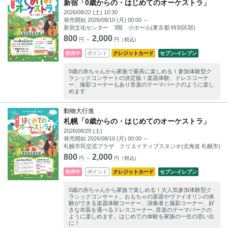
新宿「0歳からの・はじめてのオーケストラ」
2026/08/22 (土) 10:30
発売開始
2026/08/10 (月) 00:00
～
新宿文化センター 3階 小ホール(東京都 特別区部)
800
2,000
円 ～
円（税込)
発売中
ポイント
クレジットカード
セブン‐イレブン
0歳の赤ちゃんから家族で最高に楽しめる！参加体験型ク
ラシックコンサートの決定版！楽器体験、ドレスコーナ
ー、撮影コーナーもあり音楽のテーマパークのように楽し
めます
動物大行進
札幌「0歳からの・はじめてのオーケストラ」
2026/08/29 (土)
発売開始
2026/08/10 (月) 00:00
～
札幌市民交流プラザ クリエイティブスタジオ(北海道 札幌市)
800
2,000
円 ～
円（税込)
発売中
ポイント
クレジットカード
セブン‐イレブン
0歳の赤ちゃんから家族で楽しめる！大人気参加体験型ク
ラシックコンサート。おもちゃの楽器やヴァイオリンの体
験ができる楽器体験コーナー、演奏者と撮影コーナー、好
きな衣装を選べるドレスコーナー..音楽のテーマパークの
ように楽しめます。はじめての体験を家族の一生の思い出
に！