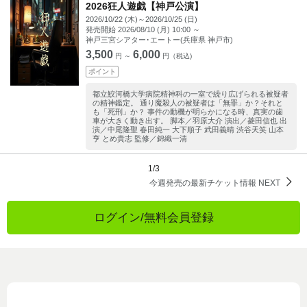
2026狂人遊戯【神戸公演】
2026/10/22 (木)～2026/10/25 (日)
発売開始
2026/08/10 (月) 10:00
～
神戸三宮シアター･エートー(兵庫県 神戸市)
3,500
6,000
円 ～
円（税込)
ポイント
都立鮫河橋大学病院精神科の一室で繰り広げられる被疑者
の精神鑑定。 通り魔殺人の被疑者は「無罪」か？それと
も「死刑」か？ 事件の動機が明らかになる時、真実の歯
車が大きく動き出す。 脚本／羽原大介 演出／菱田信也 出
演／中尾隆聖 春田純一 大下順子 武田義晴 渋谷天笑 山本
亨 とめ貴志 監修／錦織一清
1/3
今週発売の最新チケット情報 NEXT
ログイン/無料会員登録