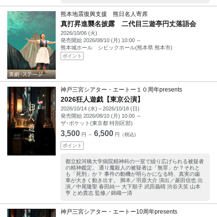
熊本地震復興支援 熊日名人寄席
真打昇進襲名披露 二代目三遊亭円丈落語会
2026/10/06 (火)
発売開始
2026/08/10 (月) 10:00
～
熊本城ホール シビックホール(熊本県 熊本市)
ポイント
神戸三宮シアター・エートー１０周年presents
2026狂人遊戯【東京公演】
2026/10/14 (水)～2026/10/18 (日)
発売開始
2026/08/10 (月) 10:00
～
ザ･ポケット(東京都 特別区部)
3,500
6,500
円 ～
円（税込)
ポイント
都立鮫河橋大学病院精神科の一室で繰り広げられる被疑者
の精神鑑定。 通り魔殺人の被疑者は「無罪」か？それと
も「死刑」か？ 事件の動機が明らかになる時、真実の歯
車が大きく動き出す。 脚本／羽原大介 演出／菱田信也 出
演／中尾隆聖 春田純一 大下順子 武田義晴 渋谷天笑 山本
亨 とめ貴志 監修／錦織一清
神戸三宮シアター・エートー10周年presents