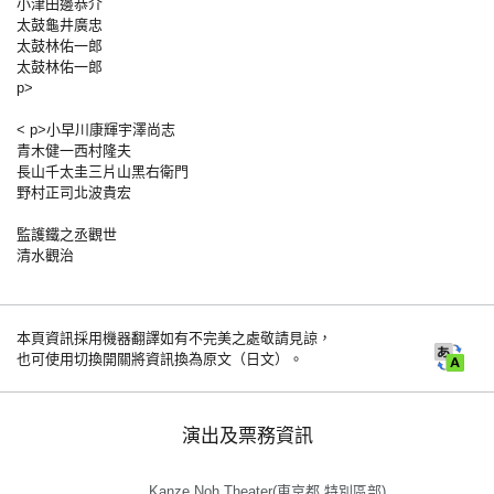
小津田邊恭介
太鼓龜井廣忠
太鼓林佑一郎
太鼓林佑一郎
p>
< p>小早川康輝宇澤尚志
青木健一西村隆夫
長山千太圭三片山黑右衛門
野村正司北波貴宏
監護鐵之丞觀世
清水觀治
本頁資訊採用機器翻譯如有不完美之處敬請見諒，
也可使用切換開關將資訊換為原文（日文）。
演出及票務資訊
Kanze Noh Theater(東京都 特別區部)