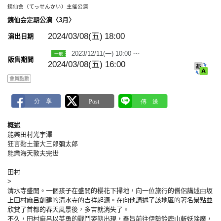
銕仙会（てっせんかい）主催公演
a
r
銕仙会定期公演〈3月〉
k
2024/03/08(五)
18:00
演出日期
2023/12/11(一) 10:00 ～
販售期間
2024/03/08(五) 16:00
會員點數
概述
能樂田村光宇澤
狂言黏土筆大三郎彌太郎
能樂海天敦夫完世
田村
>
清水寺盛開。一個孩子在盛開的櫻花下掃地，向一位旅行的僧侶講述由坂
上田村麻呂創建的清水寺的吉祥起源。在向他講述了該地區的著名景點並
欣賞了首都的春天風景後，多吉就消失了。
不久，田村麻呂以英勇的戰鬥姿態出現，奉旨前往伊勢鈴鹿山斬妖除魔，