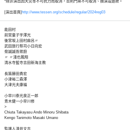
*除非演出因天災等不可抗力而取消，否則門票不可取消、換演或退款。
[演出首頁]
http://www.tessen.org/schedule/regular/2024reg03
能田村
前宮童子宇澤光
後宮坂上田村麻呂〃
武田旅行祭司小日向宏
脅誠誠吾禦廚
〃 〃淺也鳳翔
清水寺藍寺吉田新海主教
長笛藤田貴宏
小津裕二森澤
大津光夫康福
小早川泰光泉正一郎
青木健一小早川修
>
Chiuta Takayasu Ando Minoru Shibata
Kengo Tanimoto Masaki Umano
監護人淺井文吉