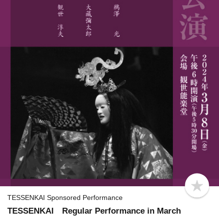
b
o
TESSENKAI Sponsored Performance
o
TESSENKAI Regular Performance in March
k
m