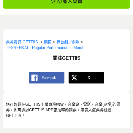
登入/加入會員
票券資訊 GETTIIS
>
關東
>
舞台劇／劇場
>
TESSENKAI Regular Performance in March
關注GETTIIS
您可輕鬆在GETTIIS上購買演唱會・音樂會・電影・音樂(劇場)的票
券，也可透過GETTIIS APP更加輕鬆購票。購買人氣票券就找
GETTIIS！