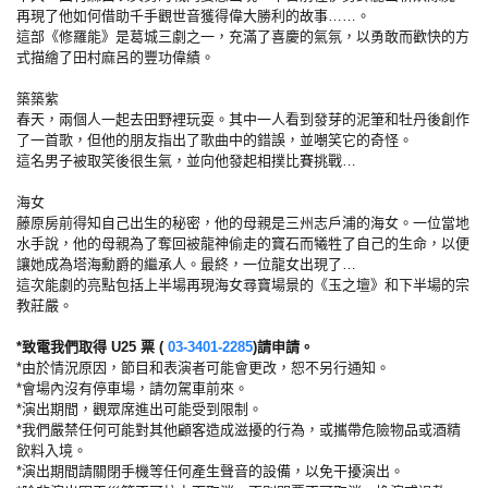
再現了他如何借助千手觀世音獲得偉大勝利的故事……。
這部《修羅能》是葛城三劇之一，充滿了喜慶的氣氛，以勇敢而歡快的方
式描繪了田村麻呂的豐功偉績。
築築紫
春天，兩個人一起去田野裡玩耍。其中一人看到發芽的泥筆和牡丹後創作
了一首歌，但他的朋友指出了歌曲中的錯誤，並嘲笑它的奇怪。
這名男子被取笑後很生氣，並向他發起相撲比賽挑戰…
海女
藤原房前得知自己出生的秘密，他的母親是三州志戶浦的海女。一位當地
水手說，他的母親為了奪回被龍神偷走的寶石而犧牲了自己的生命，以便
讓她成為塔海勳爵的繼承人。最終，一位龍女出現了…
這次能劇的亮點包括上半場再現海女尋寶場景的《玉之壇》和下半場的宗
教莊嚴。
*致電我們取得 U25 票 (
03-3401-2285
)請申請。
*由於情況原因，節目和表演者可能會更改，恕不另行通知。
*會場內沒有停車場，請勿駕車前來。
*演出期間，觀眾席進出可能受到限制。
*我們嚴禁任何可能對其他顧客造成滋擾的行為，或攜帶危險物品或酒精
飲料入境。
*演出期間請關閉手機等任何產生聲音的設備，以免干擾演出。