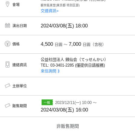
會場
観世能楽堂(東京都 特別区部)
交通資訊»
2024/03/08(五)
18:00
演出日期
4,500
7,000
價格
日圓 ～
日圓（含稅）
公益社団法人 銕仙会（てっせんかい）
連絡資訊
TEL: 03-3401-2285 (僅提供日語服務)
來信詢問 ⟫
主辦單位
2023/12/11(一) 10:00 ～
販售期間
2024/03/08(五) 16:00
非販售期間