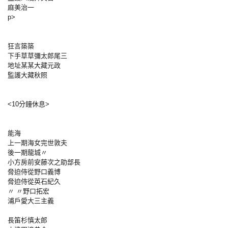
麻美治一
p>
狂言築築
下手草草彌太郎尾三
地址某某大藏元政
監護大藏秋照
<10分鐘休息>
能海
上一期海女完世敦夫
後一期龍城〃
小方房前安藤次之助部長
脅迫侍從野口義博
脅迫侍從英石紀久
〃 〃野口拓宏
浦戶愛大三主義
長笛杉慎太郎