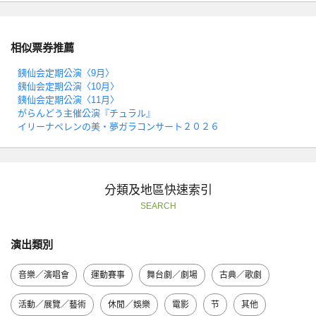
相似票券推薦
銕仙会定期公演〈9月〉
銕仙会定期公演〈10月〉
銕仙会定期公演〈11月〉
がらんどう主催公演『チュラル』
イリーナペレンの美・夢ガラコンサート２０２６
分類及地區快速索引
SEARCH
演出類別
音樂／演唱會
運動賽事
舞台劇／劇場
古典／歌劇
活動／展覽／藝術
休閒／娛樂
電影
节
其他