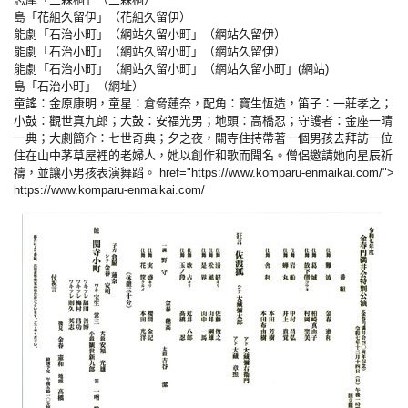
島「花組久留伊」（花組久留伊）
能劇「石治小町」（網站久留小町」（網站久留伊）
能劇「石治小町」（網站久留小町」（網站久留伊）
能劇「石治小町」（網站久留小町」（網站久留小町」(網站)
島「石治小町」（網址）
童謠：金原康明，童星：倉脅蓮奈，配角：寶生恆造，笛子：一莊孝之；
小鼓：觀世真九郎；大鼓：安福光男；地頭：高橋忍；守護者：金座一晴
一典；大劇簡介：七世奇典；夕之夜，關寺住持帶著一個男孩去拜訪一位
住在山中茅草屋裡的老婦人，她以創作和歌而聞名。僧侶邀請她向星辰祈
禱，並讓小男孩表演舞蹈。 href="https://www.komparu-enmaikai.com/">
https://www.komparu-enmaikai.com/