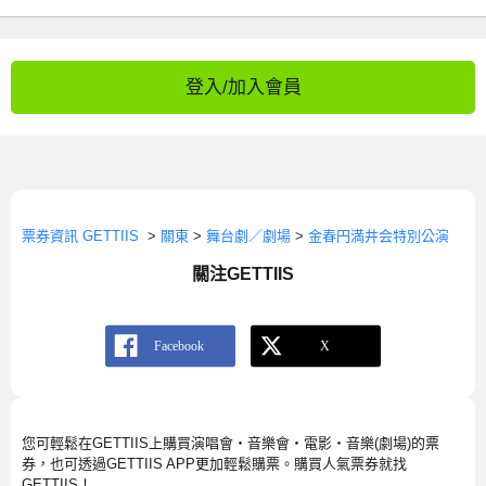
登入/加入會員
票券資訊 GETTIIS
>
關東
>
舞台劇／劇場
>
金春円満井会特別公演
關注GETTIIS
您可輕鬆在GETTIIS上購買演唱會・音樂會・電影・音樂(劇場)的票
券，也可透過GETTIIS APP更加輕鬆購票。購買人氣票券就找
GETTIIS！