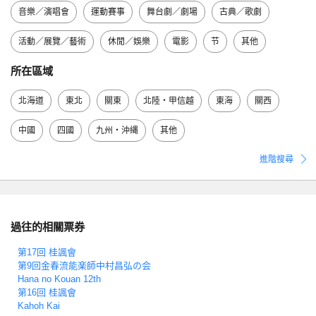
音樂／演唱會
運動賽事
舞台劇／劇場
古典／歌劇
活動／展覽／藝術
休閒／娛樂
電影
节
其他
所在區域
北海道
東北
關東
北陸・甲信越
東海
關西
中國
四國
九州・沖縄
其他
進階搜尋
過往的相關票券
第17回 桂諷會
第9回金春流能楽師中村昌弘の会
Hana no Kouan 12th
第16回 桂諷會
Kahoh Kai