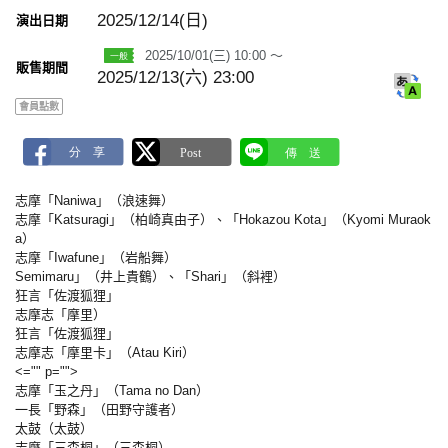
m
a
2025/12/14(日)
演出日期
r
k
2025/10/01(三) 10:00 ～
販售期間
2025/12/13(六) 23:00
會員點數
志摩「Naniwa」（浪速舞）
志摩「Katsuragi」（柏崎真由子）、「Hokazou Kota」（Kyomi Muraok
a）
志摩「Iwafune」（岩船舞）
Semimaru」（井上貴鶴）、「Shari」（斜裡）
狂言「佐渡狐狸」
志摩志「摩里）
狂言「佐渡狐狸」
志摩志「摩里卡」（Atau Kiri）
<="" p="">
志摩「玉之丹」（Tama no Dan）
一長「野森」（田野守護者）
太鼓（太鼓）
志摩「三森桐」（三森桐）