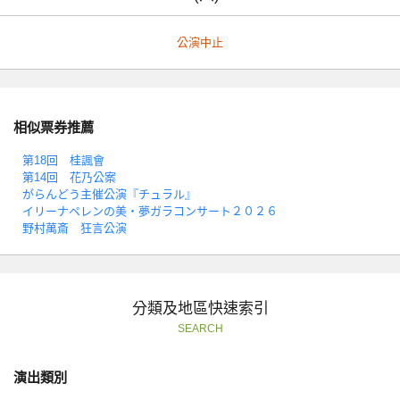
公演中止
相似票券推薦
第18回 桂諷會
第14回 花乃公案
がらんどう主催公演『チュラル』
イリーナペレンの美・夢ガラコンサート２０２６
野村萬斎 狂言公演
分類及地區快速索引
SEARCH
演出類別