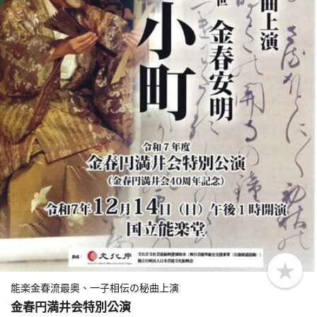
b
o
能楽金春流最奥、一子相伝の秘曲上演
o
金春円満井会特別公演
k