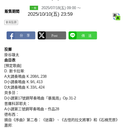
m
a
2025/07/18(五) 09:00 ～
r
販售期間
k
2025/10/10(五) 23:59
會員點數
投擲
掛谷雄太
曲目表
[預定歌曲]
D. 斯卡拉蒂:
A大調奏鳴曲 K.208/L.238
D小調奏鳴曲 K.9/L.413
D大調奏鳴曲 K.33/L.424
貝多芬：
D小調第17號鋼琴奏鳴曲「暴風雨」Op.31-2
普羅科菲耶夫：
A小調第三號鋼琴奏鳴曲，作品28
德布西：
摘自《序曲》第二卷：《迷霧》、《古怪的拉文將軍》和《石楠荒原》
蕭邦: