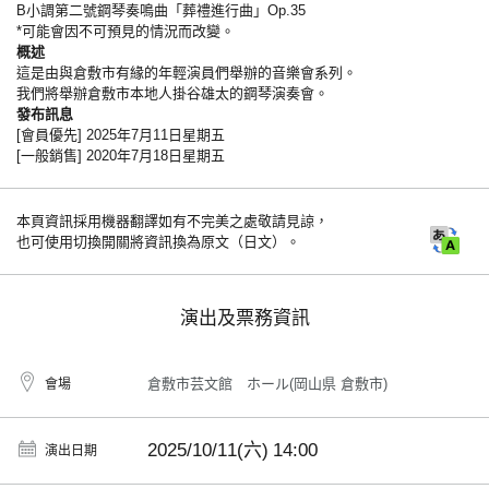
B小調第二號鋼琴奏鳴曲「葬禮進行曲」Op.35
*可能會因不可預見的情況而改變。
概述
這是由與倉敷市有緣的年輕演員們舉辦的音樂會系列。
我們將舉辦倉敷市本地人掛谷雄太的鋼琴演奏會。
發布訊息
[會員優先] 2025年7月11日星期五
[一般銷售] 2020年7月18日星期五
本頁資訊採用機器翻譯如有不完美之處敬請見諒，
也可使用切換開關將資訊換為原文（日文）。
演出及票務資訊
倉敷市芸文館 ホール(岡山県 倉敷市)
會場
2025/10/11(六)
14:00
演出日期