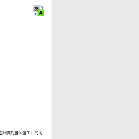
r
k
在細膩刻畫個體生活的同