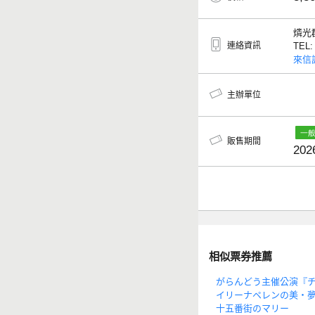
燐光
連絡資訊
TEL
來信
主辦單位
販售期間
202
相似票券推薦
がらんどう主催公演『
イリーナペレンの美・
十五番街のマリー