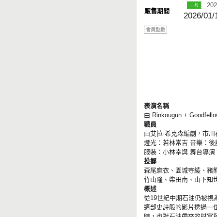
202
販售期間
2026/01/
會員點數
表演名稱
由 Rinkougun + Goodfe
職員
由艾拉·希克森編劇，市
燈光：若林常吉 音樂：後
服裝：小林幸與 舞台導演
投擲
森尾麻衣、園城寺綾、豬
竹山隆、柴田南、山下知
概述
從19世紀中期石油仍被
這部史詩般的影片透過一
時，也對石油帶來的財富