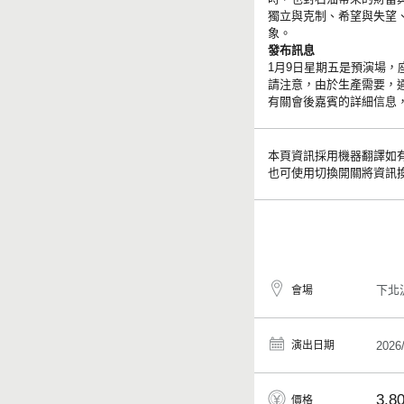
獨立與克制、希望與失望
象。
發布訊息
1月9日星期五是預演場，
請注意，由於生產需要，
有關會後嘉賓的詳細信息，請訪問 
本頁資訊採用機器翻譯如
也可使用切換開關將資訊
下北
會場
演出日期
2026
3,8
價格