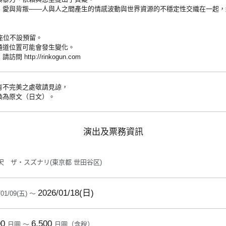
、愛與背叛——人與人之間產生的情感波動與世界資源的不穩定性交織在一起，
座位不設預留。
通道位置可能會發生變化。
http://rinkogun.com
有不完美之處敬請見諒，
換為原文（日文）。
演出及票務資訊
沢 ザ・スズナリ(東京都 世田谷区)
2026/01/18(日)
/01/09(五) ～
00
6,500
日圓 ～
日圓（含稅）