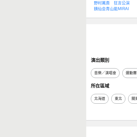
野村萬斎 狂言公演
銕仙会青山能MIRAI
演出類別
音樂／演唱會
運動賽
所在區域
北海道
東北
關