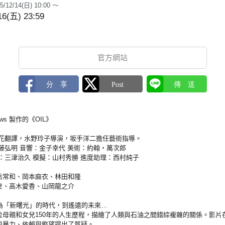
5/12/14(日) 10:00 ～
16(五) 23:59
官方網站
llows 製作的《OIL》
川花翻譯，水野玲子導演，坂手洋二擔任藝術指導。
藤弘明 音響：金子幸代 美術：約翰‧萬次郎
：三津治久 模擬：山村秀勝 進度助理：西村純子
熊常和、岡本麻衣、林田和隆
世、高木愛香、山岡龍之介
視為「新曙光」的時代，到遙遠的未來…
位母親和女兒150年的人生歷程，描繪了人類與石油之間錯綜複雜的關係。影片
與暴力、依賴與慾望提出了質疑。