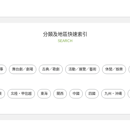
分類及地區快速索引
SEARCH
事
舞台劇／劇場
古典／歌劇
活動／展覽／藝術
休閒／娛樂
東
北陸・甲信越
東海
關西
中國
四國
九州・沖縄