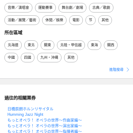
音樂／演唱會
運動賽事
舞台劇／劇場
古典／歌劇
活動／展覽／藝術
休閒／娛樂
電影
节
其他
所在區域
北海道
東北
關東
北陸・甲信越
東海
關西
中國
四國
九州・沖縄
其他
進階搜尋
過往的相關票券
日橋辰朗ホルンリサイタル
Humming Jazz Night
もっとオペラ！ オペラの世界～作曲家編～
もっとオペラ！ オペラの世界～演出家編～
もっとオペラ！ オペラの世界～指揮者編～