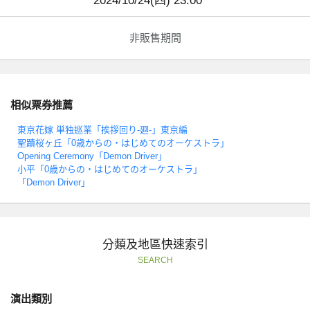
2024/10/24(四) 23:00
非販售期間
相似票券推薦
東京花嫁 単独巡業「挨拶回り-廻-」東京編
聖蹟桜ヶ丘「0歳からの・はじめてのオーケストラ」
Opening Ceremony「Demon Driver」
小平「0歳からの・はじめてのオーケストラ」
「Demon Driver」
分類及地區快速索引
SEARCH
演出類別