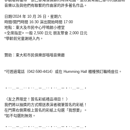
音樂以及與他們有聯繫的作曲家的許多著名作品。
日期/2024 年 10 月 26 日，星期六
時間/開門時間 16:30 演出開始時間 17:00
地點：東大及市民中心哼鳴館小禮堂
<全席指定> 一般 2,500 日元 朋友聚會 2,000 日元
*學齡前兒童謝絕入內。
贊助：東大和市民俱樂部嗡嗡音樂廳
*可透過電話（042-590-4414）或在 Humming Hall 櫃檯預訂輪椅座位。
・‥…－…‥・‥…－…‥・‥…－・‥…－…・
〈友之界限定！簽名彩紙禮品項目！ 〉
我們將以抽獎的方式贈送表演者親筆簽名的彩紙！
在門票右側票根上簽名的彩紙上勾選「我想要」。
*如不勾選則無效。
・‥…－…‥・‥…－…‥・‥…－・‥…－…・