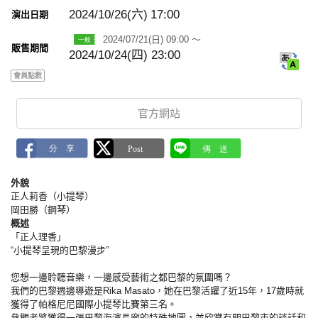
m
a
2024/10/26(六)
17:00
演出日期
r
k
2024/07/21(日) 09:00 ～
販售期間
2024/10/24(四) 23:00
會員點數
官方網站
外貌
正人莉香（小提琴）
岡田勝（鋼琴）
概述
「正人理香」
“小提琴呈現的巴黎漫步”
您想一邊聆聽音樂，一邊感受藝術之都巴黎的氛圍嗎？
我們的巴黎週邊導遊是Rika Masato，她在巴黎活躍了近15年，17歲時就
獲得了帕格尼尼國際小提琴比賽第三名。
參觀者將獲得一張巴黎海濱長廊的特殊地圖，並欣賞有關巴黎市的談話和