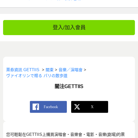
登入/加入會員
票券資訊 GETTIIS
>
關東
>
音樂／演唱會
>
ヴァイオリンで贈る パリの散歩道
關注GETTIIS
您可輕鬆在GETTIIS上購買演唱會・音樂會・電影・音樂(劇場)的票