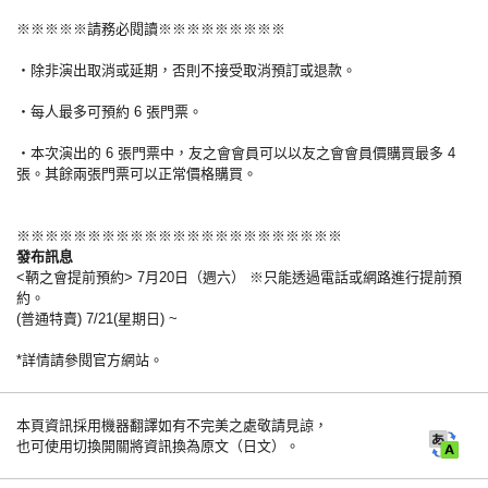
※※※※※請務必閱讀※※※※※※※※※
・除非演出取消或延期，否則不接受取消預訂或退款。
・每人最多可預約 6 張門票。
・本次演出的 6 張門票中，友之會會員可以以友之會會員價購買最多 4
張。其餘兩張門票可以正常價格購買。
※※※※※※※※※※※※※※※※※※※※※※※
發布訊息
<鞆之會提前預約> 7月20日（週六） ※只能透過電話或網路進行提前預
約。
(普通特賣) 7/21(星期日) ~
*詳情請參閱官方網站。
本頁資訊採用機器翻譯如有不完美之處敬請見諒，
也可使用切換開關將資訊換為原文（日文）。