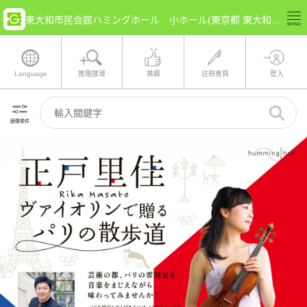
東大和市民会館ハミングホール 小ホール(東京都 東大和市) 的票券情報
Language
進階搜尋
推薦
註冊會員
登入
篩選條件