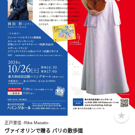
b
o
正戸里佳 -Rika Masato-
o
ヴァイオリンで贈る パリの散歩道
k