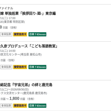
ファイナル
嫁 単独巡業「挨拶回り-廻-」東京編
/11(二) 17:00
GE(東京都 特別区部)
0
日圓 （含稅）
會員點數
接受信用卡
日本 7-Eleven
木久彦プロデュース「こども落語教室」
/11(二) 14:00
民文化センター(埼玉県 東松山市)
日圓 （含稅）
會員點數
接受信用卡
日本 7-Eleven
完結記念『宇宙兄弟』の絆と鹿児島
/11(二)～2026/08/30(日)
クス交流センター(鹿児島県 鹿児島市)
1,800
日圓 ～
日圓 （含稅）
會員點數
接受信用卡
日本 7-Eleven