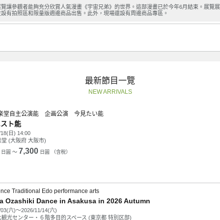
展覽讓參觀者能夠充分欣賞人氣漫畫《宇宙兄弟》的世界。這部漫畫已於今年6月結束。展覽
並設有拍照區和限量版週邊商品出售。此外，現場還設有周邊商品專區。
最新節目一覽
NEW ARRIVALS
楽堂自主公演能 企画公演 今見たい能
エスト能
/18(日) 14:00
堂 (大阪府 大阪市)
7,300
日圓 ～
日圓 （含稅）
nce Traditional Edo performance arts
a Ozashiki Dance in Asakusa in 2026 Autumn
/03(六)～2026/11/14(六)
観光センター・６階多目的スペース (東京都 特別区部)