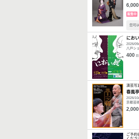
6,000
販售中
您可
におい
2026/09
八戸ショ
400
日
演芸写
春風亭
2026/10
京都芸術
2,000
ご予約
くださ