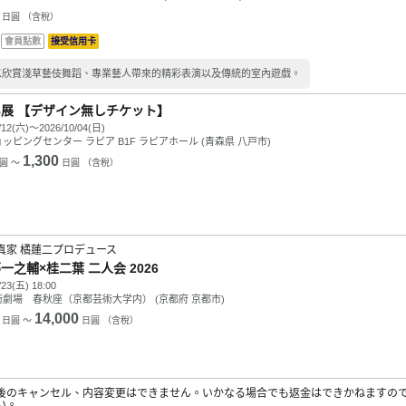
日圓 （含稅）
會員點數
接受信用卡
以欣賞淺草藝伎舞蹈、專業藝人帶來的精彩表演以及傳統的室內遊戲。
展 【デザイン無しチケット】
/12(六)～2026/10/04(日)
ッピングセンター ラピア B1F ラピアホール (青森県 八戸市)
1,300
圓 ～
日圓 （含稅）
真家 橘蓮二プロデュース
一之輔×桂二葉 二人会 2026
/23(五) 18:00
劇場 春秋座（京都芸術大学内） (京都府 京都市)
14,000
日圓 ～
日圓 （含稅）
後のキャンセル、内容変更はできません。いかなる場合でも返金はできかねますの
い。