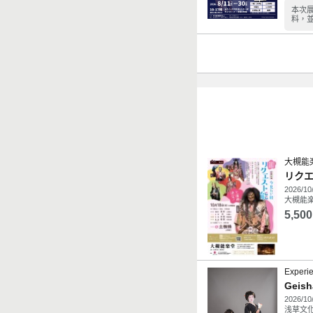
本次
料，
大槻能
リク
2026/10
大槻能楽
5,500
Experie
Geish
2026/10
浅草文化