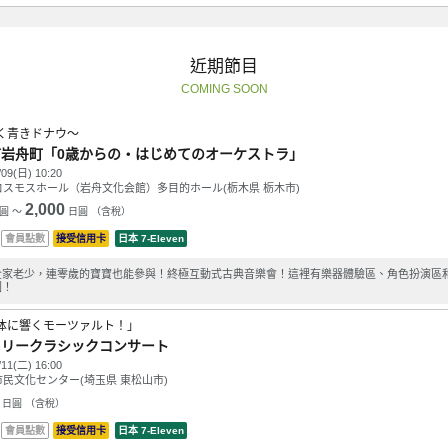
近期節目
COMING SOON
く青きドナウ～
市岩舟町「0歳からの・はじめてのオーケストラ」
/09(日) 10:20
コスモスホール（岩舟文化会館）多目的ホール(栃木県 栃木市)
2,000
圓 ～
日圓 （含稅）
會員點數
接受信用卡
日本 7-Eleven
全家老少，連零歲的寶寶也能參與！終極互動式古典音樂會！這裡有樂器體驗區、角色扮演區
園！
体に響くモーツァルト！」
ミリークラシックコンサート
/11(二) 16:00
民文化センター(埼玉県 東松山市)
日圓 （含稅）
會員點數
接受信用卡
日本 7-Eleven