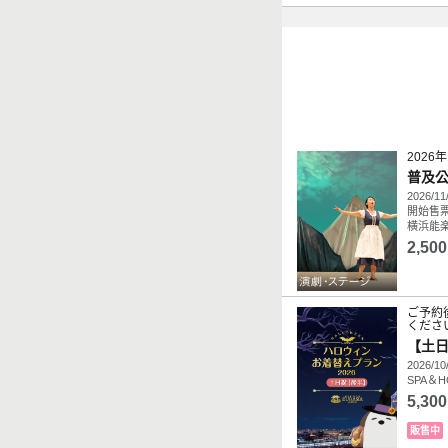
2026
普及公
2026/11
開始售
横浜能楽
2,500
ご予約
くださ
【土日
2026/10
SPA＆
5,300
販售中