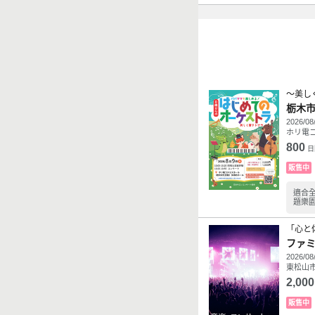
～美し
栃木
2026/08
ホリ電
800
日
販售中
適合
題樂
「心と
ファ
2026/08
東松山市
2,000
販售中