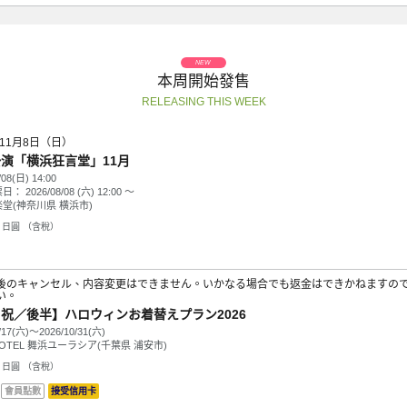
本周開始發售
RELEASING THIS WEEK
年11月8日（日）
演「横浜狂言堂」11月
/08(日) 14:00
票日：
2026/08/08 (六) 12:00
～
堂(神奈川県 横浜市)
日圓 （含稅）
後のキャンセル、内容変更はできません。いかなる場合でも返金はできかねますの
い。
祝／後半】ハロウィンお着替えプラン2026
/17(六)～2026/10/31(六)
HOTEL 舞浜ユーラシア(千葉県 浦安市)
日圓 （含稅）
會員點數
接受信用卡