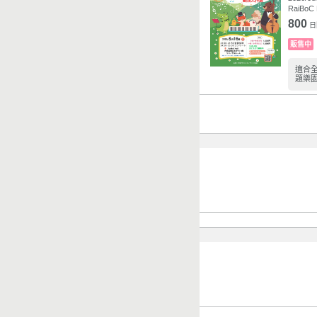
RaiB
800
日
販售中
適合
題樂