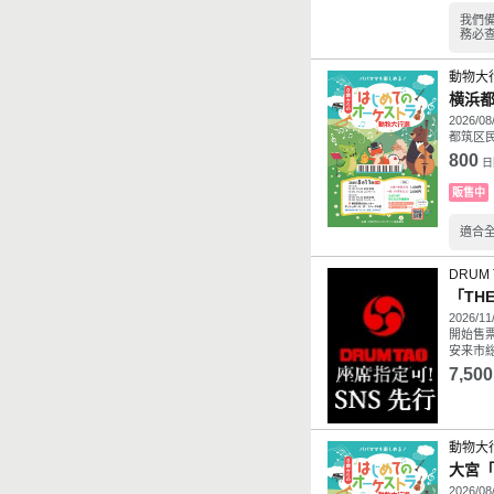
我們
務必
動物大
横浜
2026/08
都筑区民
800
日
販售中
適合
DRUM 
「THE
2026/11
開始售
安来市総
7,500
動物大
大宮
2026/08