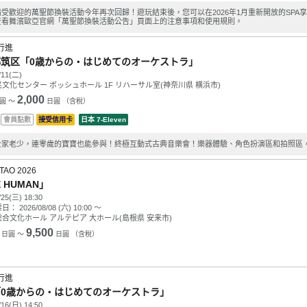
備受歡迎的萬聖節換裝活動今年再次回歸！遊玩結束後，您可以在2026年1月重新開放的SPA
查看舞濱歐亞官網「萬聖節換裝活動公告」頁面上的注意事項和使用規則。
行進
都筑区「0歳からの・はじめてのオーケストラ」
/11(二)
文化センター ボッシュホール 1F リハーサル室(神奈川県 横浜市)
2,000
圓 ～
日圓 （含稅）
會員點數
接受信用卡
日本 7-Eleven
全家老少，連零歲的寶寶也能參與！終極互動式古典音樂會！樂器體驗、角色扮演區和拍照區
TAO 2026
 HUMAN」
/25(三) 18:30
票日：
2026/08/08 (六) 10:00
～
合文化ホール アルテピア 大ホール(島根県 安来市)
9,500
日圓 ～
日圓 （含稅）
行進
「0歳からの・はじめてのオーケストラ」
/16(日) 14:50