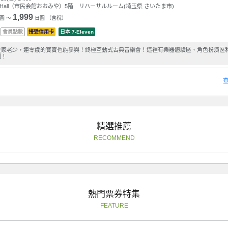
oC Hall（市民会館おおみや）5階 リハーサルルーム(埼玉県 さいたま市)
1,999
圓 ～
日圓 （含稅）
會員點數
接受信用卡
日本 7-Eleven
全家老少，連零歲的寶寶也能參與！終極互動式古典音樂會！這裡有樂器體驗區、角色扮演區
園！
精選推薦
RECOMMEND
熱門票券特集
FEATURE