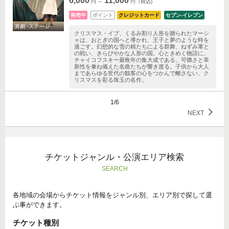
6,000
11,000
円 ～
円（税込)
発売中
ポイント
クレジットカード
セブン‐イレブン
クリスマス・イブ、くるみ割り人形を贈られたマーシ
ャは、おとぎの国へと導かれ、王子と夢のような時を
過ごす。幻想的な雪の精たちによる群舞、ねずみ軍と
の戦い、きらびやかな人形の国。心ときめく物語に、
チャイコフスキー最晩年の集大成である、可憐さと革
新性を兼ね備えた名曲たちが響き渡る。子供から大人
まであらゆる世代の観客の心をつかんで離さない、ク
リスマスを彩る珠玉の名作。
1/6
NEXT
チケットジャンル・公演エリア検索
SEARCH
各地域の会場からチケット情報をジャンル別、エリア別で探して選
ぶ事ができます。
チケット種別