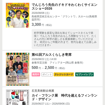
でんじろう先生のドキドキわくわくサイエン
スショー2026
2026/08/08 (土)
島根県芸術文化センター「グラントワ」大ホール(島根県
益田市)
3,300
円（税込)
科学実験を多彩な演出を加えてショースタイルで表
現！ でんじろう先生のおもしろ実験をつうじて、たく
さんの方に科学の楽しさを直接体験していただけま
す。 幼児からご年配の方まで、世代を超えてお楽しみ
いただけます♪
第41回アルスくらしき寄席
2026/08/22 (土) 14:00
倉敷市芸文館 アイシアター(岡山県 倉敷市)
500
2,500
円 ～
円（税込)
発売中
ポイント
クレジットカード
セブン‐イレブン
石見美術館企画展
カイ・フランク展 時代を超えるフィンラン
ド・デザイン
2026/06/27 (土)～2026/09/06 (日)