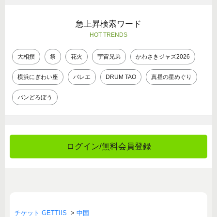
急上昇検索ワード
HOT TRENDS
大相撲
祭
花火
宇宙兄弟
かわさきジャズ2026
横浜にぎわい座
バレエ
DRUM TAO
真昼の星めぐり
パンどろぼう
ログイン/無料会員登録
チケット GETTIIS
>
中国