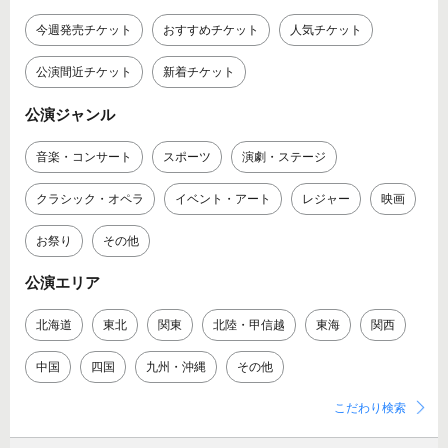
今週発売チケット
おすすめチケット
人気チケット
公演間近チケット
新着チケット
公演ジャンル
音楽・コンサート
スポーツ
演劇・ステージ
クラシック・オペラ
イベント・アート
レジャー
映画
お祭り
その他
公演エリア
北海道
東北
関東
北陸・甲信越
東海
関西
中国
四国
九州・沖縄
その他
こだわり検索