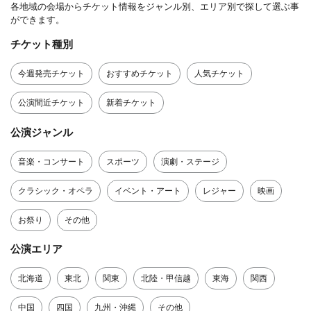
各地域の会場からチケット情報をジャンル別、エリア別で探して選ぶ事
ができます。
チケット種別
今週発売チケット
おすすめチケット
人気チケット
公演間近チケット
新着チケット
公演ジャンル
音楽・コンサート
スポーツ
演劇・ステージ
クラシック・オペラ
イベント・アート
レジャー
映画
お祭り
その他
公演エリア
北海道
東北
関東
北陸・甲信越
東海
関西
中国
四国
九州・沖縄
その他