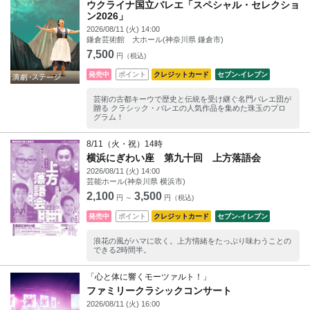
ウクライナ国立バレエ「スペシャル・セレクショ
ン2026」
2026/08/11 (火) 14:00
鎌倉芸術館 大ホール(神奈川県 鎌倉市)
7,500
円（税込)
発売中
ポイント
クレジットカード
セブン‐イレブン
芸術の古都キーウで歴史と伝統を受け継ぐ名門バレエ団が
贈る クラシック・バレエの人気作品を集めた珠玉のプロ
グラム！
8/11（火・祝）14時
横浜にぎわい座 第九十回 上方落語会
2026/08/11 (火) 14:00
芸能ホール(神奈川県 横浜市)
2,100
3,500
円 ～
円（税込)
発売中
ポイント
クレジットカード
セブン‐イレブン
浪花の風がハマに吹く。上方情緒をたっぷり味わうことの
できる2時間半。
「心と体に響くモーツァルト！」
ファミリークラシックコンサート
2026/08/11 (火) 16:00