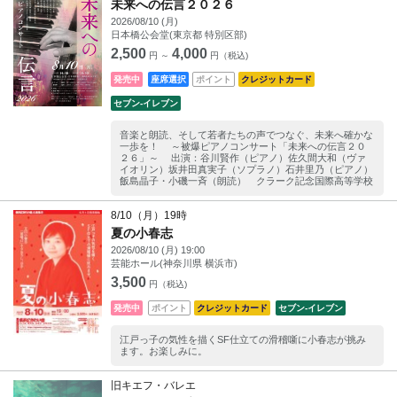
未来への伝言２０２６
2026/08/10 (月)
日本橋公会堂(東京都 特別区部)
2,500
4,000
円 ～
円（税込)
発売中
座席選択
ポイント
クレジットカード
セブン‐イレブン
音楽と朗読、そして若者たちの声でつなぐ、未来へ確かな
一歩を！ ～被爆ピアノコンサート「未来への伝言２０
２６」～ 出演：谷川賢作（ピアノ）佐久間大和（ヴァ
イオリン）坂井田真実子（ソプラノ）石井里乃（ピアノ）
飯島晶子・小磯一斉（朗読） クラーク記念国際高等学校
8/10（月）19時
夏の小春志
2026/08/10 (月) 19:00
芸能ホール(神奈川県 横浜市)
3,500
円（税込)
発売中
ポイント
クレジットカード
セブン‐イレブン
江戸っ子の気性を描くSF仕立ての滑稽噺に小春志が挑み
ます。お楽しみに。
旧キエフ・バレエ