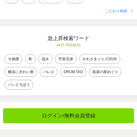
こだわり検索
急上昇検索ワード
HOT TRENDS
大相撲
祭
花火
宇宙兄弟
かわさきジャズ2026
横浜にぎわい座
バレエ
DRUM TAO
真昼の星めぐり
パンどろぼう
ログイン/無料会員登録