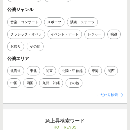
公演ジャンル
音楽・コンサート
スポーツ
演劇・ステージ
クラシック・オペラ
イベント・アート
レジャー
映画
お祭り
その他
公演エリア
北海道
東北
関東
北陸・甲信越
東海
関西
中国
四国
九州・沖縄
その他
こだわり検索
急上昇検索ワード
HOT TRENDS