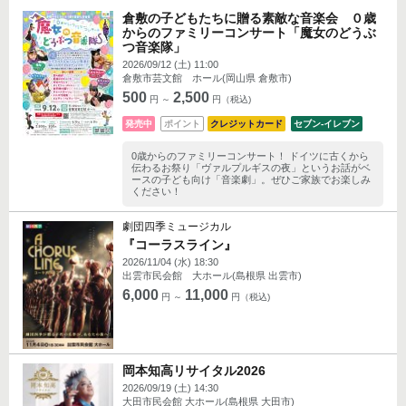
倉敷の子どもたちに贈る素敵な音楽会 ０歳
からのファミリーコンサート「魔女のどうぶ
つ音楽隊」
2026/09/12 (土) 11:00
倉敷市芸文館 ホール(岡山県 倉敷市)
500
2,500
円 ～
円（税込)
発売中
ポイント
クレジットカード
セブン‐イレブン
0歳からのファミリーコンサート！ ドイツに古くから
伝わるお祭り「ヴァルプルギスの夜」というお話がベ
ースの子ども向け「音楽劇」。ぜひご家族でお楽しみ
ください！
劇団四季ミュージカル
『コーラスライン』
2026/11/04 (水) 18:30
出雲市民会館 大ホール(島根県 出雲市)
6,000
11,000
円 ～
円（税込)
岡本知高リサイタル2026
2026/09/19 (土) 14:30
大田市民会館 大ホール(島根県 大田市)