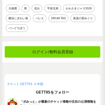
大相撲
祭
花火
宇宙兄弟
かわさきジャズ2026
横浜にぎわい座
バレエ
DRUM TAO
真昼の星めぐり
パンどろぼう
ログイン/無料会員登録
チケット GETTIIS
>
中国
GETTIISをフォロー
「ポみっと」が最新のチケット情報や注目の公演情報を