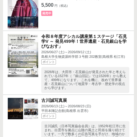
5,500
円（税込)
発売中
令和８年度アシカル講座第１ステージ「石見
学V ～ 発見499年！世界遺産・石見銀山を学
びなおす」
2026/06/27 (土)～2026/09/12 (土)
島根大学生物資源科学部３号館 202教室(島根県 松江市)
ポイント
2026年は、大田市・石見銀山が発見された年と考えら
れている1527年（『銀山旧記』では1526年）から数え
て、499年になります。 これを機に、改めて世界遺
産・石見銀山について地質学・考古学・歴史学の視点
から学びます。
古川誠写真展
2026/06/13 (土)～2026/08/23 (日)
平田本陣記念館(島根県 出雲市)
ポイント
古川誠氏（日本写真協会会員）は、1952年松江市に生
まれ、出雲市を拠点に山陰の風土と民俗を撮り続けて
います。一方で数多くの広告写真を手がけ、地域のか