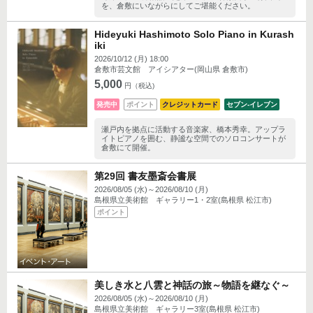
を、倉敷にいながらにしてご堪能ください。
Hideyuki Hashimoto Solo Piano in Kurash
iki
2026/10/12 (月) 18:00
倉敷市芸文館 アイシアター(岡山県 倉敷市)
5,000
円（税込)
発売中
ポイント
クレジットカード
セブン‐イレブン
瀬戸内を拠点に活動する音楽家、橋本秀幸。アップラ
イトピアノを囲む、静謐な空間でのソロコンサートが
倉敷にて開催。
第29回 書友墨斎会書展
2026/08/05 (水)～2026/08/10 (月)
島根県立美術館 ギャラリー1・2室(島根県 松江市)
ポイント
美しき水と八雲と神話の旅～物語を継なぐ～
2026/08/05 (水)～2026/08/10 (月)
島根県立美術館 ギャラリー3室(島根県 松江市)