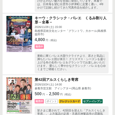
けがえのない魅力を全国に発信しています。本展で
は、日本海を望む出雲市小伊津町に足繁く通い、4年
かけて記録し続けてきた写真作品を紹介します。
キーウ・クラシック・バレエ くるみ割り人
形－全幕－
2026/11/28 (土) 15:00
島根県芸術文化センター「グラントワ」大ホール(島根県
益田市)
4,800
円（税込)
発売中
東欧に輝くバレエ大国ウクライナより、若さと気品に
満ちたバレエ団が来日！ クリスマス・シーズンを盛り
上げる冬の名作バレエをグラントワでお楽しみいただ
けます。 愛らしく華やかなクラシック・バレエを心ゆ
くまでご堪能ください。
第42回アルスくらしき寄席
2026/10/24 (土) 14:00
倉敷市芸文館 アイシアター(岡山県 倉敷市)
500
2,500
円 ～
円（税込)
発売中
ポイント
クレジットカード
セブン‐イレブン
皆さまに愛されて、42回目を迎えた「アルスくらしき
寄席」。 上方落語の定席・天満天神繁昌亭の雰囲気