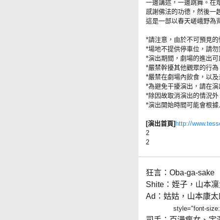
一邊講述，一邊跳舞。在
感謝佛法的功德，然後一
這是一部以春天嵯峨野為
*請注意，由於不可預見
*場地不提供停車位，請勿
*演出期間，劇場的進出可
*嚴禁幹擾其他觀眾的行
*嚴禁在劇場內飲食，以
*為避免干擾演出，請在
*除因故取消演出的情況
*演出開始時間可能會根
[演出首頁]
http://www.tes
2
2
狂言：Oba-ga-sake
Shite：姪子，山本
Ad：姑姑，山本康太
style="font-
司手：百漫瘋女、宇