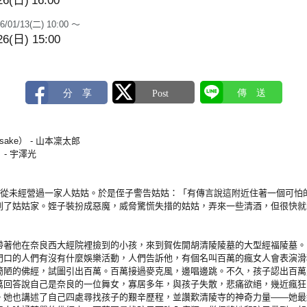
26(日)
16:00
6/01/13(二) 10:00 ～
26(日) 15:00
sake） - 山本凜太郎
 - 宇澤光
）
媽從未經營過一家人姑姑。於是侄子警告姑姑：「有傳言說這附近住著一個可怕
到了姑姑家。姪子裝扮成惡魔，威脅驚慌失措的姑姑，弄來一些清酒，但很快就
帶著他在奈良西大經院裡撿到的小孩，來到賀佐開胡清陵陵墓的大型經福陵墓。
門口的人們有沒有什麼娛樂活動，人們告訴他，有個名叫百萬的瘋女人會表演滑
簡陋的佛經，試圖引出百萬。百萬接過麥克風，邊唱邊跳。不久，孩子認出百萬
萬回答說自己是奈良的一位舞女，寡居多年，與孩子失散，悲痛欲絕，幾近瘋狂
。她也講述了自己四處尋找孩子的艱辛歷程，並讚歎清陵寺的神奇力量——她最