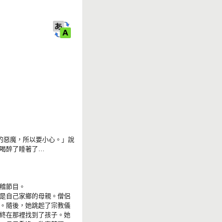
r
k
的惡魔，所以要小心。」說
喝醉了睡著了…
稽節目。
是自己家鄉的母親。僧侶
。隨後，她跳起了宗教儀
終在那裡找到了孩子。她