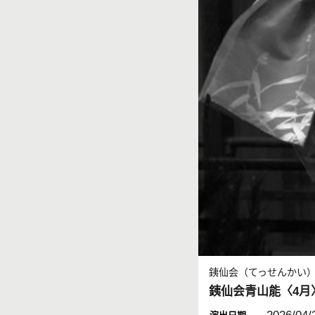
銕仙会（てっせんかい
銕仙会青山能〈4月