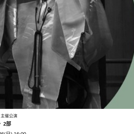
）主催公演
〉2部