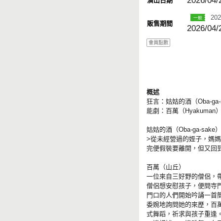
2026/04/
演出日期
202
販售期間
2026/04/
會員點數
概述
狂言：姑姑的酒（Oba-ga-
能劇：百萬（Hyakuman）
姑姑的酒（Oba-ga-sake
>從未經營過的姪子，媽
完便假裝要離開，但又回
百萬（山丘）
一位來自三好野的僧侶，
僧侶想安慰孩子，便問寺
門口的人們開始吟誦一首
委婉地詢問她的來歷，百
式舞蹈，祈求與孩子重逢