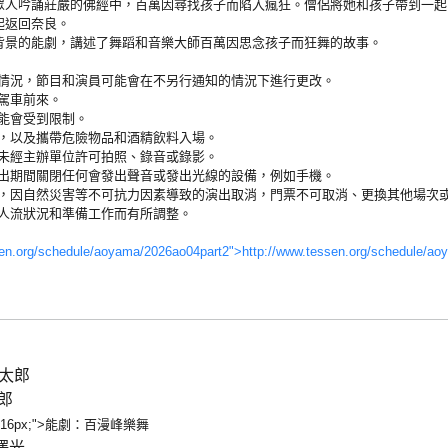
眾人吟誦莊嚴的佛經中，百萬因尋找孩子而陷入瘋狂。僧侶將她和孩子帶到一起
起返回奈良。
背景的能劇，講述了舞蹈和音樂大師百萬因思念孩子而狂舞的故事。
的情況，節目和演員可能會在不另行通知的情況下進行更改。
駕車前來。
能會受到限制。
為，以及攜帶危險物品和酒精飲料入場。
及未經主辦單位許可拍照、錄音或錄影。
演出期間關閉任何會發出聲音或發出光線的設備，例如手機。
外，因自然災害等不可抗力因素導致的演出取消，門票不可取消、更換其他場次
據人流狀況和準備工作而有所調整。
sen.org/schedule/aoyama/2026ao04part2">http://www.tessen.org/schedule/a
凜太郎
郎
size:16px;">能劇：百漫峰樂舞
澤光