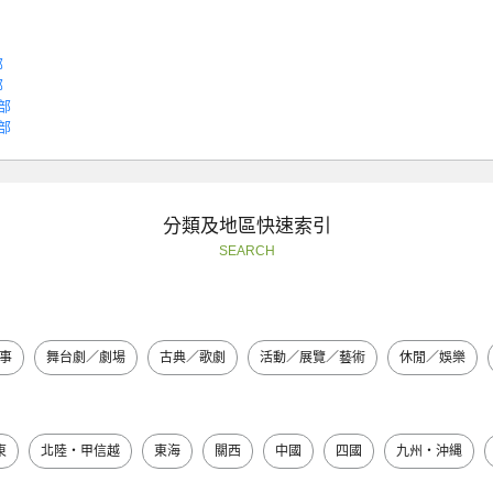
部
部
部
部
分類及地區快速索引
SEARCH
事
舞台劇／劇場
古典／歌劇
活動／展覽／藝術
休閒／娛樂
東
北陸・甲信越
東海
關西
中國
四國
九州・沖縄