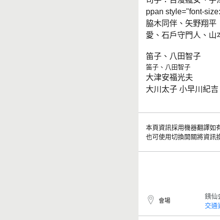
ppan style="font-
脇木同伴、矢野翔平
愛、石戶守門人、山
笛子、八田智子
笛子、八田智子
大津安福光夫
大川太子 小早川紀吉
本頁資訊採用機器翻譯如
也可使用切換開關將資訊
銕仙
會場
交通