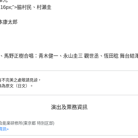
size:16px;">脇村民、村瀨圭
本康太郎
、馬野正樹合唱：青木健一、永山圭三 觀世丞、恆田稔 舞台結
有不完美之處敬請見諒，
換為原文（日文）。
演出及票務資訊
会能楽研修所(東京都 特別区部)
資訊»