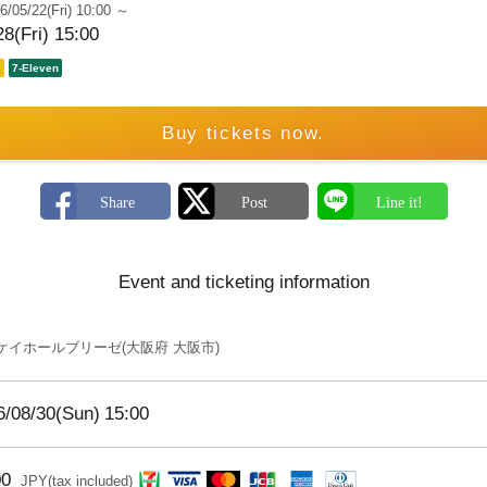
6/05/22(Fri) 10:00 ～
8(Fri) 15:00
s
7-Eleven
Buy tickets now.
Event and ticketing information
ケイホールブリーゼ(大阪府 大阪市)
6/08/30(Sun)
15:00
00
JPY(tax included)