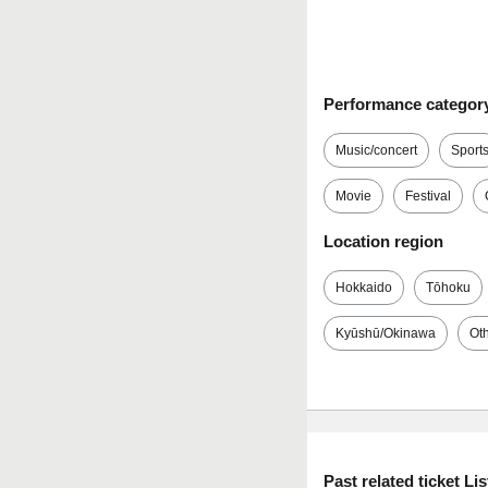
Performance categor
Music/concert
Sport
Movie
Festival
Location region
Hokkaido
Tōhoku
Kyūshū/Okinawa
Ot
Past related ticket Lis