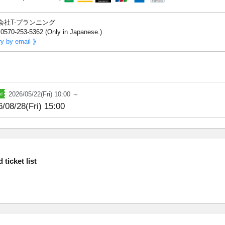
会社T-プランニング
0570-253-5362 (Only in Japanese.)
ry by email ⟫
2026/05/22(Fri) 10:00 ～
/08/28(Fri) 15:00
ticket list