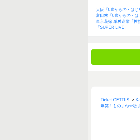
大阪「0歳からの・はじ
富田林「0歳からの・は
東京花嫁 単独巡業「挨拶
「SUPER LIVE」
Ticket GETTIIS
>
Ka
爆笑！ものまね☆歌ま