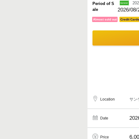
202
Period of S
2026/08/2
ale
Almost sold out
Credit Card
サン
Location
202
Date
6,0
Price