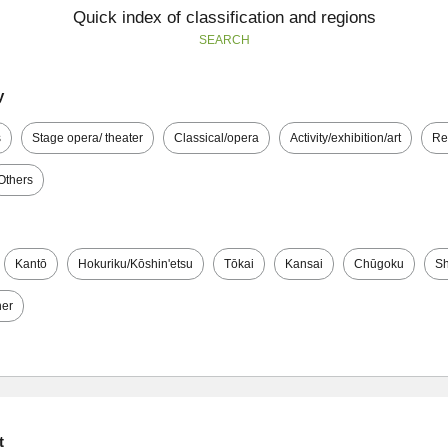
Quick index of classification and regions
SEARCH
y
s
Stage opera/ theater
Classical/opera
Activity/exhibition/art
Re
Others
Kantō
Hokuriku/Kōshin'etsu
Tōkai
Kansai
Chūgoku
Sh
her
t