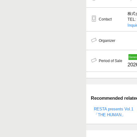
株式
Contact
TEL: 
Inqui
Organizer
Period of Sale
2026
Recommended related 
RESTA presents Vol.1
「THE HUMAN」