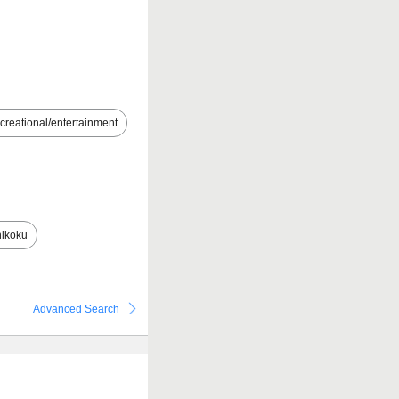
creational/entertainment
ikoku
Advanced Search