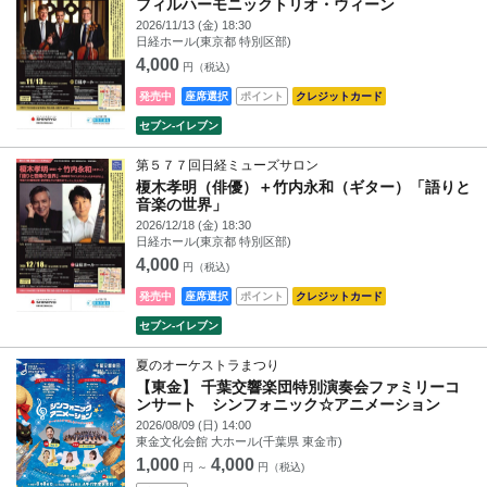
フィルハーモニックトリオ・ウィーン
2026/11/13 (金) 18:30
日経ホール(東京都 特別区部)
4,000
円（税込)
発売中
座席選択
ポイント
クレジットカード
セブン‐イレブン
第５７７回日経ミューズサロン
榎木孝明（俳優）＋竹内永和（ギター）「語りと
音楽の世界」
2026/12/18 (金) 18:30
日経ホール(東京都 特別区部)
4,000
円（税込)
発売中
座席選択
ポイント
クレジットカード
セブン‐イレブン
夏のオーケストラまつり
【東金】 千葉交響楽団特別演奏会ファミリーコ
ンサート シンフォニック☆アニメーション
2026/08/09 (日) 14:00
東金文化会館 大ホール(千葉県 東金市)
1,000
4,000
円 ～
円（税込)