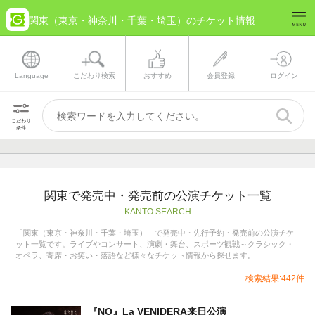
関東（東京・神奈川・千葉・埼玉）のチケット情報
Language
こだわり検索
おすすめ
会員登録
ログイン
こだわり
条件
関東で発売中・発売前の公演チケット一覧
KANTO SEARCH
「関東（東京・神奈川・千葉・埼玉）」で発売中・先行予約・発売前の公演チケ
ット一覧です。ライブやコンサート、演劇・舞台、スポーツ観戦～クラシック・
オペラ、寄席・お笑い・落語など様々なチケット情報から探せます。
検索結果:442件
『NO』La VENIDERA来日公演