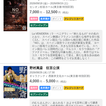
2026/09/18 (金)～2026/09/19 (土)
セシオン杉並ホール(東京都 特別区部)
7,000
12,500
円 ～
円（税込)
発売中
座席選択
ポイント
クレジットカード
セブン‐イレブン
La VENIDERA（ラ・ベニデラ）― “来たるもの” その名の
とおり、スペイン舞踊とフラメンコの新たな地平を切り拓
く2人。 スペイン国立バレエ団から独立後に発表した作品
『NO』は、スペイン国営ラジオの批評家賞を受賞。 ヨー
ロッパ各地で上演され、大きな注目を集めている。 スペ
イン国立バレエ団時代には、マルコス・モラウ演出の『ア
ファナドール』で鮮烈な印象を残した2人。 本作ではマル
コス・モラウを芸術監修として迎え、新たな道を歩み始め
た。 彼らの今、この瞬間をどうぞお見逃しなく！
野村萬斎 狂言公演
2026/08/26 (水) 17:30
ギャラクシティ 西新井文化ホール(東京都 特別区部)
4,000
5,000
円 ～
円（税込)
発売中
座席選択
ポイント
クレジットカード
セブン‐イレブン
のむらまんさい、あらわる！ およそ七百年に渡って継承
される「狂言」の代表的担い手でありながら、映画やドラ