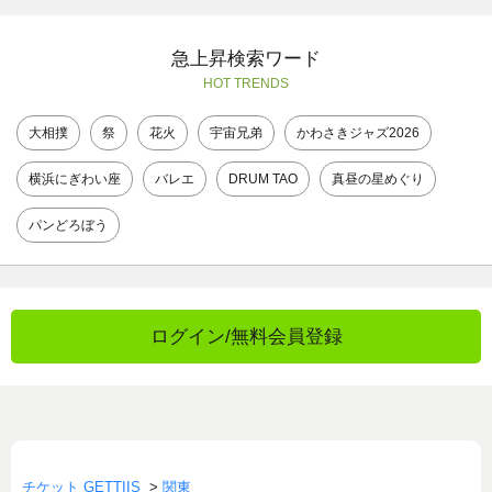
急上昇検索ワード
HOT TRENDS
大相撲
祭
花火
宇宙兄弟
かわさきジャズ2026
横浜にぎわい座
バレエ
DRUM TAO
真昼の星めぐり
パンどろぼう
ログイン/無料会員登録
チケット GETTIIS
>
関東