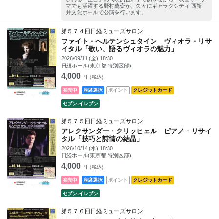
マでも活躍する野村萬斎が、久々にギャラクシティ 西新
井文化ホールで公演を行います。
第５７４回日経ミューズサロン
ファイト・ヘルテンシュタイン ヴィオラ・リサ
イタル「歌い、語るヴィオラの魅力」
2026/09/11 (金) 18:30
日経ホール(東京都 特別区部)
4,000
円（税込)
発売中
座席選択
ポイント
クレジットカード
セブン‐イレブン
第５７５回日経ミューズサロン
アレクサンダー・クリッヒェル ピアノ・リサイ
タル「技巧と詩情の結晶」
2026/10/14 (水) 18:30
日経ホール(東京都 特別区部)
4,000
円（税込)
発売中
座席選択
ポイント
クレジットカード
セブン‐イレブン
第５７６回日経ミューズサロン