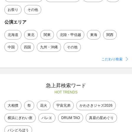
お祭り
その他
公演エリア
北海道
東北
関東
北陸・甲信越
東海
関西
中国
四国
九州・沖縄
その他
こだわり検索
急上昇検索ワード
HOT TRENDS
大相撲
祭
花火
宇宙兄弟
かわさきジャズ2026
横浜にぎわい座
バレエ
DRUM TAO
真昼の星めぐり
パンどろぼう