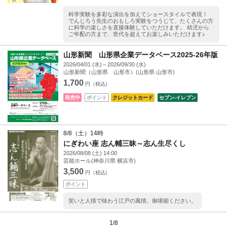
科学実験を多彩な演出を加えてショースタイルで表現！
でんじろう先生のおもしろ実験をつうじて、たくさんの方
に科学の楽しさを直接体験していただけます。 幼児から
ご年配の方まで、世代を超えてお楽しみいただけます♪
山形新聞 山形県企業データベース2025-26年版
2026/04/01 (水)～2026/09/30 (水)
山形新聞（山形県 山形市）(山形県 山形市)
1,700
円（税込)
発売中
ポイント
クレジットカード
セブン‐イレブン
8/8（土）14時
にぎわい座 志ん輔三昧～志ん生尽くし
2026/08/08 (土) 14:00
芸能ホール(神奈川県 横浜市)
3,500
円（税込)
ポイント
笑いと人情で味わう江戸の風情。御堪能ください。
1/8