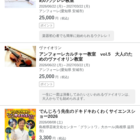
めのウクレレ教室
2026/06/22 (月)～2027/03/22 (月)
アンフォーレ(愛知県 安城市)
25,000
円（税込)
ポイント
楽器初心者でも簡単に始められるウクレレ！
ヴァイオリン
アンフォーレカルチャー教室 vol.5 大人のた
めのヴァイオリン教室
2026/06/22 (月)～2027/03/22 (月)
アンフォーレ(愛知県 安城市)
25,000
円（税込)
ポイント
一生に一度は演奏してみたいといわれるヴァイオリンは、
大人からでも始められます。
でんじろう先生のドキドキわくわくサイエンスシ
ョー2026
2026/08/08 (土)
島根県芸術文化センター「グラントワ」大ホール(島根県 益田
市)
3,300
円（税込)