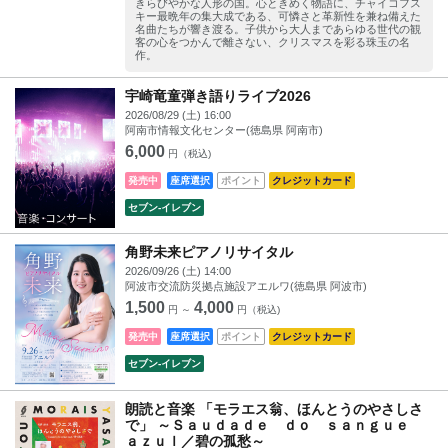
きらびやかな人形の国。心ときめく物語に、チャイコフス
キー最晩年の集大成である、可憐さと革新性を兼ね備えた
名曲たちが響き渡る。子供から大人まであらゆる世代の観
客の心をつかんで離さない、クリスマスを彩る珠玉の名
作。
宇崎竜童弾き語りライブ2026
2026/08/29 (土) 16:00
阿南市情報文化センター(徳島県 阿南市)
6,000
円（税込)
発売中
座席選択
ポイント
クレジットカード
セブン‐イレブン
角野未来ピアノリサイタル
2026/09/26 (土) 14:00
阿波市交流防災拠点施設アエルワ(徳島県 阿波市)
1,500
4,000
円 ～
円（税込)
発売中
座席選択
ポイント
クレジットカード
セブン‐イレブン
朗読と音楽 「モラエス翁、ほんとうのやさしさ
で」 ～Ｓａｕｄａｄｅ ｄｏ ｓａｎｇｕｅ
ａｚｕｌ／碧の孤愁～