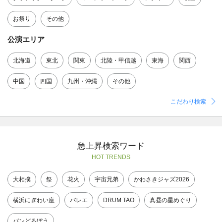
お祭り
その他
公演エリア
北海道
東北
関東
北陸・甲信越
東海
関西
中国
四国
九州・沖縄
その他
こだわり検索
急上昇検索ワード
HOT TRENDS
大相撲
祭
花火
宇宙兄弟
かわさきジャズ2026
横浜にぎわい座
バレエ
DRUM TAO
真昼の星めぐり
パンどろぼう