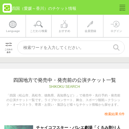
四国（愛媛～香川）のチケット情報
Language
こだわり検索
おすすめ
会員登録
ログイン
こだわり
条件
四国地方で発売中・発売前の公演チケット一覧
SHIKOKU SEARCH
「四国（松山市、高松市、徳島県、高知県など）」で発売中・先行予約・発売前
の公演チケット一覧です。ライブやコンサート、舞台、スポーツ観戦～クラシッ
ク・オーケストラ、寄席・お笑い・落語など様々なチケット情報から探せます。
検索結果:6件
チャイコフスキー・バレエ劇場「くるみ割り人