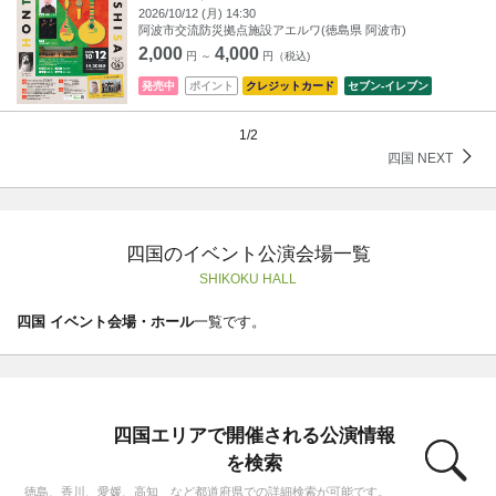
2026/10/12 (月) 14:30
阿波市交流防災拠点施設アエルワ(徳島県 阿波市)
2,000
4,000
円 ～
円（税込)
発売中
ポイント
クレジットカード
セブン‐イレブン
1/2
四国 NEXT
四国のイベント公演会場一覧
SHIKOKU HALL
四国 イベント会場・ホール
一覧です。
四国エリアで開催される公演情報
を検索
徳島、香川、愛媛、高知 など都道府県での詳細検索が可能です。