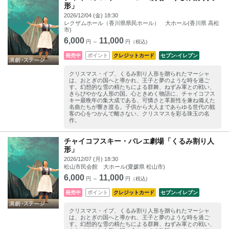
形」
2026/12/04 (金) 18:30
レクザムホール（香川県県民ホール） 大ホール(香川県 高松
市)
6,000
11,000
円 ～
円（税込)
発売中
ポイント
クレジットカード
セブン‐イレブン
クリスマス・イブ、くるみ割り人形を贈られたマーシャ
は、おとぎの国へと導かれ、王子と夢のような時を過ご
す。幻想的な雪の精たちによる群舞、ねずみ軍との戦い、
きらびやかな人形の国。心ときめく物語に、チャイコフス
キー最晩年の集大成である、可憐さと革新性を兼ね備えた
名曲たちが響き渡る。子供から大人まであらゆる世代の観
客の心をつかんで離さない、クリスマスを彩る珠玉の名
作。
チャイコフスキー・バレエ劇場「くるみ割り人
形」
2026/12/07 (月) 18:30
松山市民会館 大ホール(愛媛県 松山市)
6,000
11,000
円 ～
円（税込)
発売中
ポイント
クレジットカード
セブン‐イレブン
クリスマス・イブ、くるみ割り人形を贈られたマーシャ
は、おとぎの国へと導かれ、王子と夢のような時を過ご
す。幻想的な雪の精たちによる群舞、ねずみ軍との戦い、