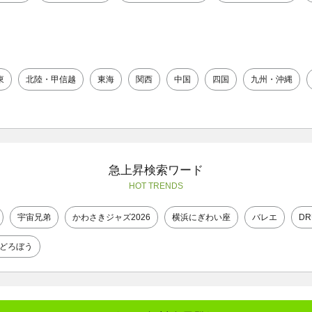
東
北陸・甲信越
東海
関西
中国
四国
九州・沖縄
急上昇検索ワード
HOT TRENDS
宇宙兄弟
かわさきジャズ2026
横浜にぎわい座
バレエ
DR
どろぼう