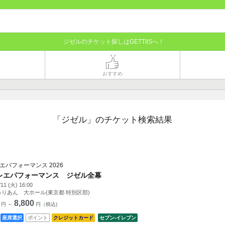
ジゼルのチケット探しはGETTIISへ！
おすすめ
「ジゼル」のチケット検索結果
エパフォーマンス 2026
レエパフォーマンス ジゼル全幕
/11 (火) 16:00
りあん 大ホール(東京都 特別区部)
8,800
円 ～
円（税込)
座席選択
ポイント
クレジットカード
セブン‐イレブン