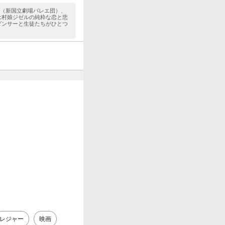
祐（新国立劇場バレエ団）、
は村娘ジゼルの純粋な恋と悲
ダンサーと生徒たちがひとつ
レジャー
映画