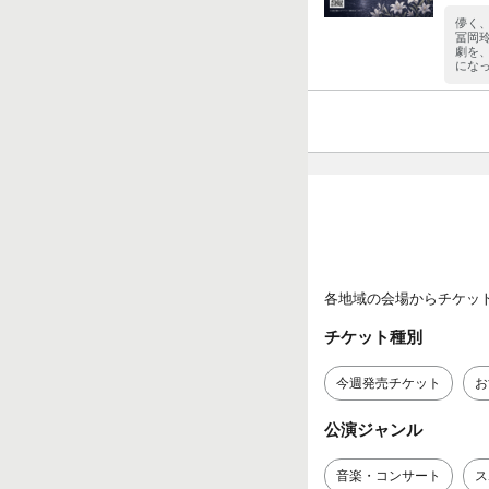
儚く
冨岡
劇を
にな
各地域の会場からチケッ
チケット種別
今週発売チケット
お
公演ジャンル
音楽・コンサート
ス