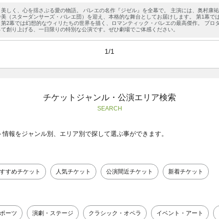
、美しく、心を揺さぶる愛の物語。 バレエの名作『ジゼル』を全幕で。 主演には、奥村康
玲美（スターダンサーズ・バレエ団）を迎え、本格的な舞台としてお届けします。 第1幕で
、第2幕では幻想的なウィリたちの世界を描く、ロマンティック・バレエの最高傑作。 プロ
って創り上げる、一日限りの特別な公演です。ぜひ劇場でご体感ください。
1/1
チケットジャンル・公演エリア検索
SEARCH
ト情報をジャンル別、エリア別で探して選ぶ事ができます。
すすめチケット
人気チケット
公演間近チケット
新着チケット
ポーツ
演劇・ステージ
クラシック・オペラ
イベント・アート