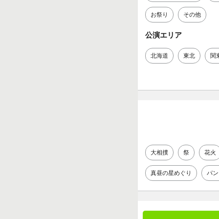
お祭り
その他
公演エリア
北海道
東北
関
大相撲
祭
花火
真昼の星めぐり
パン