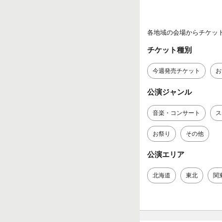
各地域の会場からチケッ
チケット種別
今週発売チケット
お
公演ジャンル
音楽・コンサート
ス
お祭り
その他
公演エリア
北海道
東北
関