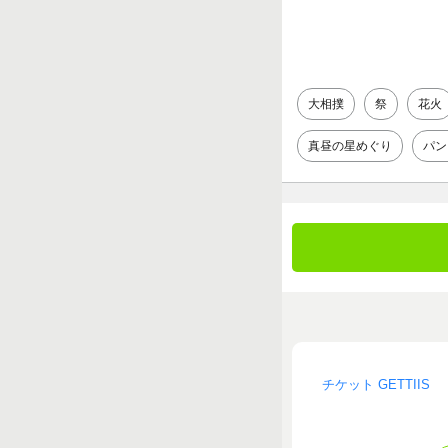
大相撲
祭
花火
真昼の星めぐり
パン
チケット GETTIIS