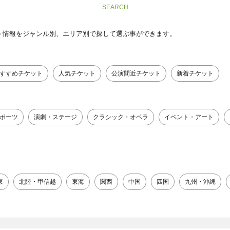
SEARCH
ト情報をジャンル別、エリア別で探して選ぶ事ができます。
すすめチケット
人気チケット
公演間近チケット
新着チケット
ポーツ
演劇・ステージ
クラシック・オペラ
イベント・アート
東
北陸・甲信越
東海
関西
中国
四国
九州・沖縄