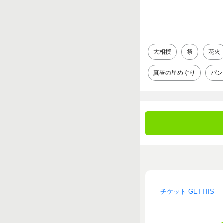
大相撲
祭
花火
真昼の星めぐり
パン
チケット GETTIIS