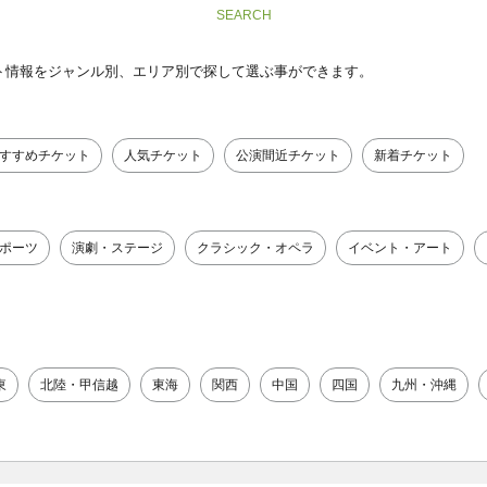
SEARCH
ト情報をジャンル別、エリア別で探して選ぶ事ができます。
すすめチケット
人気チケット
公演間近チケット
新着チケット
ポーツ
演劇・ステージ
クラシック・オペラ
イベント・アート
東
北陸・甲信越
東海
関西
中国
四国
九州・沖縄