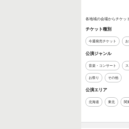
各地域の会場からチケッ
チケット種別
今週発売チケット
お
公演ジャンル
音楽・コンサート
ス
お祭り
その他
公演エリア
北海道
東北
関