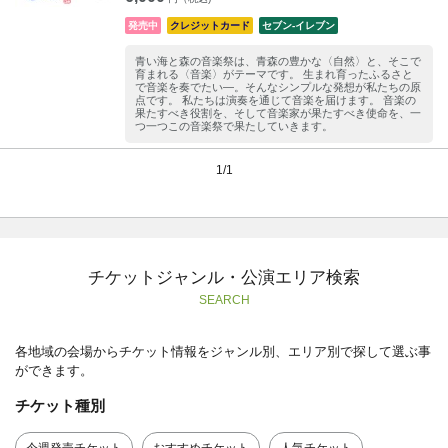
発売中
クレジットカード
セブン‐イレブン
青い海と森の音楽祭は、青森の豊かな〈自然〉と、そこで
育まれる〈音楽〉がテーマです。 生まれ育ったふるさと
で音楽を奏でたい―。そんなシンプルな発想が私たちの原
点です。 私たちは演奏を通じて音楽を届けます。 音楽の
果たすべき役割を、そして音楽家が果たすべき使命を、一
つ一つこの音楽祭で果たしていきます。
1/1
チケットジャンル・公演エリア検索
SEARCH
各地域の会場からチケット情報をジャンル別、エリア別で探して選ぶ事
ができます。
チケット種別