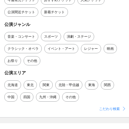
今週発売チケット
おすすめチケット
人気チケット
公演間近チケット
新着チケット
公演ジャンル
音楽・コンサート
スポーツ
演劇・ステージ
クラシック・オペラ
イベント・アート
レジャー
映画
お祭り
その他
公演エリア
北海道
東北
関東
北陸・甲信越
東海
関西
中国
四国
九州・沖縄
その他
こだわり検索