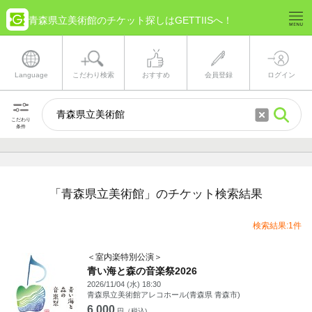
青森県立美術館のチケット探しはGETTIISへ！
Language
こだわり検索
おすすめ
会員登録
ログイン
こだわり
条件
「青森県立美術館」のチケット検索結果
検索結果:1件
＜室内楽特別公演＞
青い海と森の音楽祭2026
2026/11/04 (水) 18:30
青森県立美術館アレコホール(青森県 青森市)
6,000
円（税込)