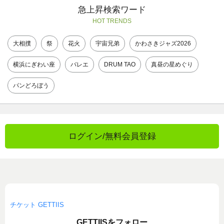
急上昇検索ワード
HOT TRENDS
大相撲
祭
花火
宇宙兄弟
かわさきジャズ2026
横浜にぎわい座
バレエ
DRUM TAO
真昼の星めぐり
パンどろぼう
ログイン/無料会員登録
チケット GETTIIS
GETTIISをフォロー