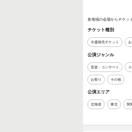
各地域の会場からチケッ
チケット種別
今週発売チケット
お
公演ジャンル
音楽・コンサート
ス
お祭り
その他
公演エリア
北海道
東北
関