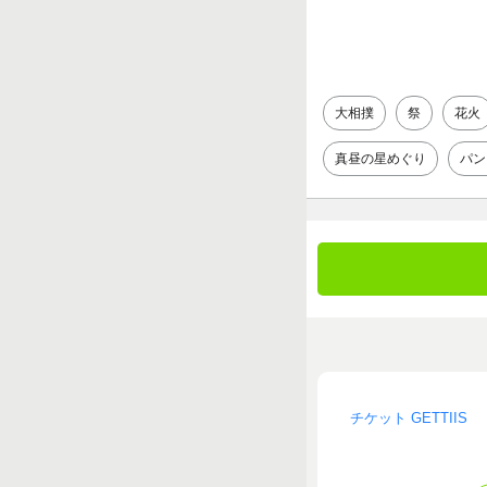
大相撲
祭
花火
真昼の星めぐり
パン
チケット GETTIIS