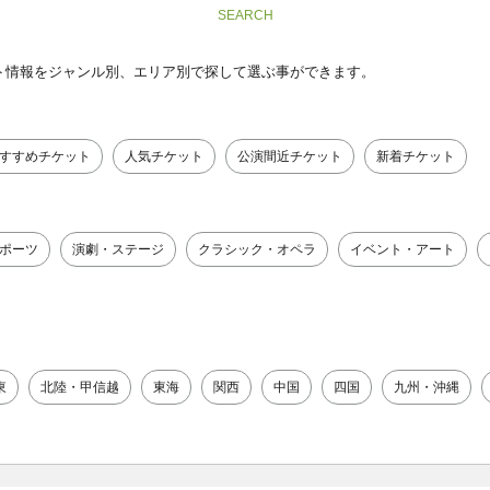
SEARCH
ト情報をジャンル別、エリア別で探して選ぶ事ができます。
すすめチケット
人気チケット
公演間近チケット
新着チケット
ポーツ
演劇・ステージ
クラシック・オペラ
イベント・アート
東
北陸・甲信越
東海
関西
中国
四国
九州・沖縄