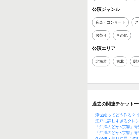
公演ジャンル
音楽・コンサート
ス
お祭り
その他
公演エリア
北海道
東北
関
過去の関連チケット一
浮世絵ってどう作る？ 
江戸に詳しすぎるタレン
「沖澤のどか×京響」
「沖澤のどか×京響」
久保修・切り絵展〈8/