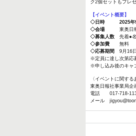
ク2個セットもプレ
【イベント概要】
◇日時 2025年9月2
◇会場
東奥日報新町
◇募集人数
先着●
◇参加費
無料
◇応募期間
9月16日(
※定員に達し次第応
※申し込み後のキャ
〈イベントに関する
東奥日報社事業局企
電話 017-718-
メール jigyou@tooni