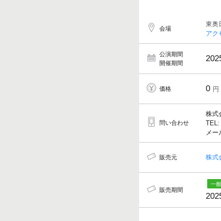
東奥
会場
アク
公演期間
202
開催期間
0
価格
円
株式
問い合わせ
TEL:
メールア
株式
販売元
販売期間
202