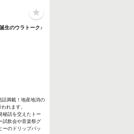
b
o
o
誕生のウラトーク♪
k
m
a
r
k
秘話満載！地産地消の
行われます。
発秘話を交えたトー
ー試飲会や音楽祭グ
ヒーのドリップパッ