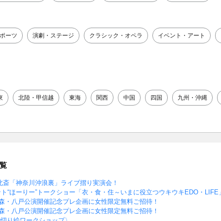
ポーツ
演劇・ステージ
クラシック・オペラ
イベント・アート
東
北陸・甲信越
東海
関西
中国
四国
九州・沖縄
覧
北斎「神奈川沖浪裏」ライブ摺り実演会！
ト“ほーりー”トークショー「衣・食・住～いまに役立つウキウキEDO・LIF
青森・八戸公演開催記念プレ企画に女性限定無料ご招待！
青森・八戸公演開催記念プレ企画に女性限定無料ご招待！
10切り絵ワークショップ〉