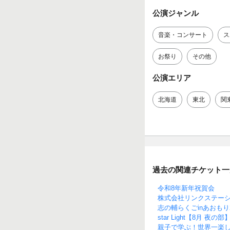
公演ジャンル
音楽・コンサート
ス
お祭り
その他
公演エリア
北海道
東北
関
過去の関連チケット一
令和8年新年祝賀会
株式会社リンクステーション
志の輔らくごinあおもり2
star Light【8月 
親子で学ぶ！世界一楽