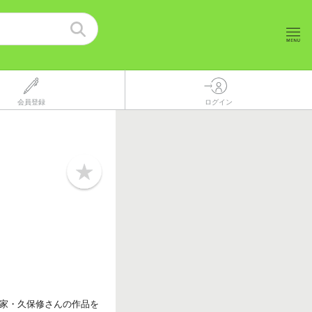
会員登録
ログイン
b
o
o
k
m
a
r
k
家・久保修さんの作品を