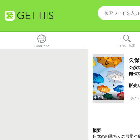
Language
こだわり検索
久保
公演
開催
販売
ポイン
概要
日本の四季折々の風景や