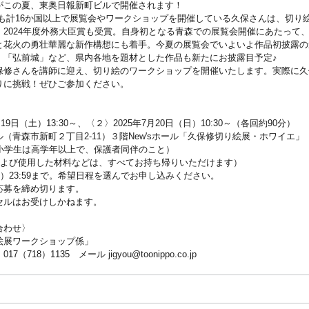
がこの夏、東奥日報新町ビルで開催されます！
ても計16か国以上で展覧会やワークショップを開催している久保さんは、切り
、2024年度外務大臣賞も受賞。自身初となる青森での展覧会開催にあたって
と花火の勇壮華麗な新作構想にも着手。今夏の展覧会でいよいよ作品初披露の
」「弘前城」など、県内各地を題材とした作品も新たにお披露目予定♪
保修さんを講師に迎え、切り絵のワークショップを開催いたします。実際に久
りに挑戦！ぜひご参加ください。
19日（土）13:30～、〈２〉2025年7月20日（日）10:30～（各回約90分）
（青森市新町２丁目2-11）３階New'sホール「久保修切り絵展・ホワイエ」
（小学生は高学年以上で、保護者同伴のこと）
および使用した材料などは、すべてお持ち帰りいただけます）
金）23:59まで。希望日程を選んでお申し込みください。
応募を締め切ります。
セルはお受けしかねます。
合わせ〉
絵展ワークショップ係」
18）1135 メール jigyou@toonippo.co.jp