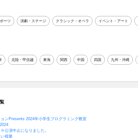
ポーツ
演劇・ステージ
クラシック・オペラ
イベント・アート
東
北陸・甲信越
東海
関西
中国
四国
九州・沖縄
覧
Presents 2024年小学生プログラミング教室
024
夜の部】※公演中止になりました。
しい授業