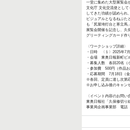
一堂に集めた大型展覧会
文化庁 文化交流使とし
してきた功績が認められ
ビジュアルとなるねぶた
も「尻屋埼灯台と寒立馬
展覧会開催を記念し、久
グリーティングカード作
〈ワークショップ詳細〉
・日時 〈１〉2025年7月
・会場 東奥日報新町ビル
・募集人数 各回20名
・参加費 500円（作品
・応募期間 7月18日（
※各回、定員に達し次第
※お申し込み後のキャン
〈イベント内容のお問い
東奥日報社「久保修切り
事業局企画事業部 電話 017（7