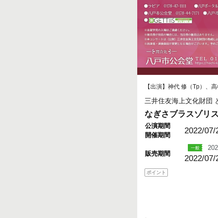
【出演】神代 修（Tp）、高橋
三井住友海上文化財団 と
なぎさブラスゾリ
公演期間
2022/07/
開催期間
202
販売期間
2022/07/
ポイント