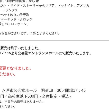
組曲「動物の謝肉祭」から 象
ウエスト・サイド・ストーリーからマリア、トゥナイト、アメリカ
ー・ソングス
ンペット吹きの子守歌
コペーテッド・クロック
愛しのトロンボーン」
る場合がございます。予めご了承ください。
ット販売は終了いたしました。
）17：15より公会堂エントランスホールにて販売いたします。
変更となりました。
ください。
火）八戸市公会堂ホール 開演18：30／開場17：45
00円／高校生以下500円（全席指定・税込）
は、当日券の販売はありません。
慮ください。