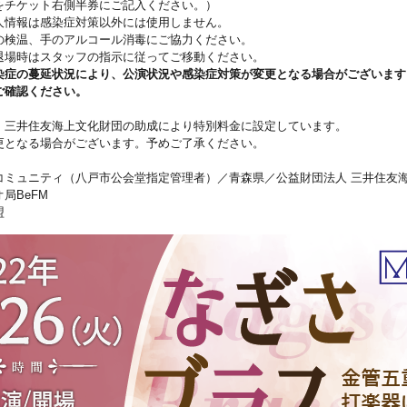
をチケット右側半券にご記入ください。）
情報は感染症対策以外には使用しません。
の検温、手のアルコール消毒にご協力ください。
退場時はスタッフの指示に従ってご移動ください。
染症の蔓延状況により、公演状況や感染症対策が変更となる場合がございます
ご確認ください。
）三井住友海上文化財団の助成により特別料金に設定しています。
更となる場合がございます。予めご了承ください。
コミュニティ（八戸市公会堂指定管理者）／青森県／公益財団法人 三井住友
局BeFM
盟