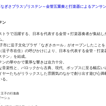
「なぎさブラスゾリステン～金管五重奏と打楽器によるアンサ
テン
ストラで活躍する、日本を代表する金管＋打楽器奏者が集結し
ム。
県逗子市に逗子文化プラザ「なぎさホール」がオープンしたこと
（逗子市在住）の呼びかけにより、日本を代表する金管・打楽
ステン」を結成。
テンの華やかで重厚な響きは迫力十分。
な音楽性と、バロックから古典、現代、ポップスに至る幅広い
イヤーたちがリラックスした雰囲気のなかで創り出す遊び心満
いる。
ク王子の行進曲
ダーシュ
に