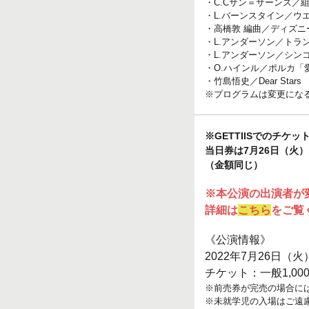
・C.Cサン＝サーンス／
・L.バーンスタイン／
・高橋敦 編曲／ディズニ
・L.アンダーソン／トラ
・L.アンダーソン／シン
・O.ハインル／ポルカ「
・竹島悟史／Dear Stars
※プログラムは変更にな
※GETTIISでのチケ
当日券は7月26日（火
（金額同じ）
※本公演の出演者が
詳細は
こちら
をご覧
《公演情報》
2022年7月26日（
チケット：一般1,0
※前売券が完売の場合に
※未就学児の入場はご遠