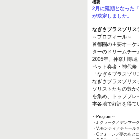
概要
2月に延期となった
が決定しました。
なぎさブラスゾリス
～プロフィール～
首都圏の主要オーケ
ターのドリームチー
2005年、神奈川
ペット奏者・神代修
「なぎさブラスゾリ
なぎさブラスゾリス
ソリストたちの豊か
を集め、トッププレ
本各地で好評を得て
～Program～
・J.クラーク／デンマー
・V.モンティ／チャール
・Gフォーレ／夢のあと