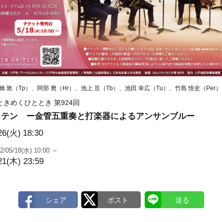
 敦（Tp）、阿部 麿（Hr）、池上 亘（Tb）、池田 幸広（Tu）、竹島 悟史（Per）
きめくひととき 第924回
ステン ー金管五重奏と打楽器によるアンサンブルー
26(火)
18:30
2/05/18(水) 10:00 ～
21(木) 23:59